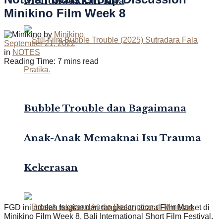
Menundukkan Kita
Minikino Film Week 8
by
Minikino
September 21, 2022
in
NOTES
Reading Time: 7 mins read
Bubble Trouble dan Bagaimana
Anak-Anak Memaknai Isu Trauma
Kekerasan
FGD ini adalah bagian dari rangkaian acara Film Market di
Minikino Film Week 8, Bali International Short Film Festival.