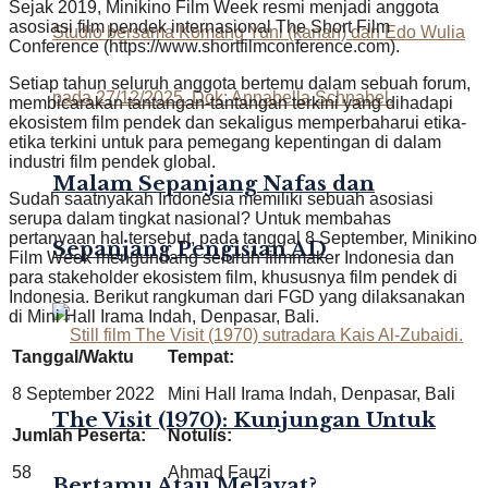
Sejak 2019, Minikino Film Week resmi menjadi anggota
asosiasi film pendek internasional The Short Film
Conference (https://www.shortfilmconference.com).
Setiap tahun seluruh anggota bertemu dalam sebuah forum,
membicarakan tantangan-tantangan terkini yang dihadapi
ekosistem film pendek dan sekaligus memperbaharui etika-
etika terkini untuk para pemegang kepentingan di dalam
industri film pendek global.
Malam Sepanjang Nafas dan
Sudah saatnyakah Indonesia memiliki sebuah asosiasi
serupa dalam tingkat nasional? Untuk membahas
pertanyaan hal tersebut, pada tanggal 8 September, Minikino
Sepanjang Pengisian AD
Film Week mengundang seluruh filmmaker Indonesia dan
para stakeholder ekosistem film, khususnya film pendek di
Indonesia. Berikut rangkuman dari FGD yang dilaksanakan
di Mini Hall Irama Indah, Denpasar, Bali.
Tanggal/Waktu
Tempat:
8 September 2022
Mini Hall Irama Indah, Denpasar, Bali
The Visit (1970): Kunjungan Untuk
Jumlah Peserta:
Notulis:
58
Ahmad Fauzi
Bertamu Atau Melayat?