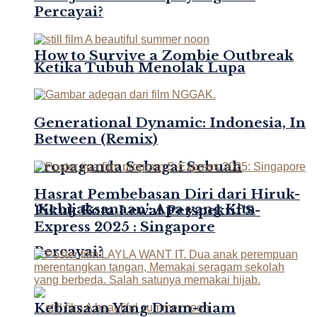
Percayai?
How to Survive a Zombie Outbreak
Ketika Tubuh Menolak Lupa
Generational Dynamic: Indonesia, In
Between (Remix)
Propaganda Sebagai Sebuah
Hasrat Pembebasan Diri dari Hiruk-
‘Kebijaksanaan’: Apa yang Kita
Pikuk Kota Lewat Perspektif S-
Express 2025 : Singapore
Percayai?
Kebiasaan Yang Diam-diam