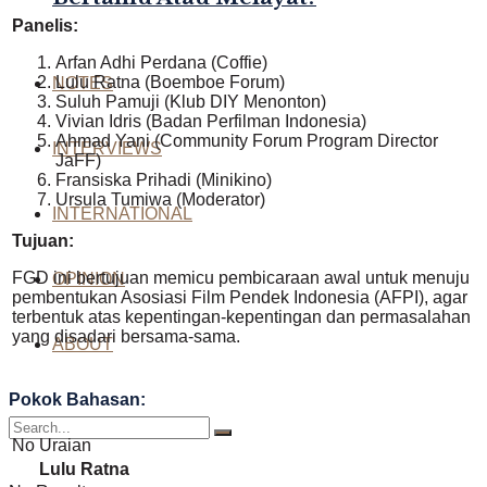
Panelis:
Arfan Adhi Perdana (Coffie)
Lulu Ratna (Boemboe Forum)
NOTES
Suluh Pamuji (Klub DIY Menonton)
Vivian Idris (Badan Perfilman Indonesia)
Ahmad Yani (Community Forum Program Director
INTERVIEWS
JaFF)
Fransiska Prihadi (Minikino)
Ursula Tumiwa (Moderator)
INTERNATIONAL
Tujuan:
FGD ini bertujuan memicu pembicaraan awal untuk menuju
OPINION
pembentukan Asosiasi Film Pendek Indonesia (AFPI), agar
terbentuk atas kepentingan-kepentingan dan permasalahan
yang disadari bersama-sama.
ABOUT
Pokok Bahasan:
No
Uraian
Lulu Ratna