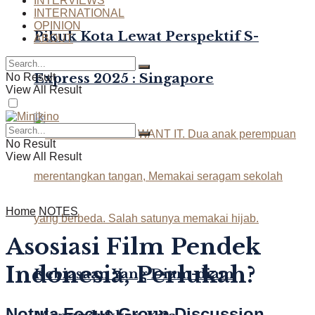
INTERVIEWS
INTERNATIONAL
OPINION
Pikuk Kota Lewat Perspektif S-
ABOUT
Express 2025 : Singapore
No Result
View All Result
No Result
View All Result
Home
NOTES
Asosiasi Film Pendek
Indonesia, Perlukah?
Kebiasaan Yang Diam-diam
Notula Focus Group Discussion