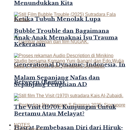
Menundukkan Kita
Ketika Tubuh Menolak Lupa
Bubble Trouble dan Bagaimana
Anak-Anak Memaknai Isu Trauma
Kekerasan
Generational Dynamic: Indonesia, In
Malam Sepanjang Nafas dan
Between (Remix)
Sepanjang Pengisian AD
The Visit (1970): Kunjungan Untuk
Bertamu Atau Melayat?
NOTES
Hasrat Pembebasan Diri dari Hiruk-