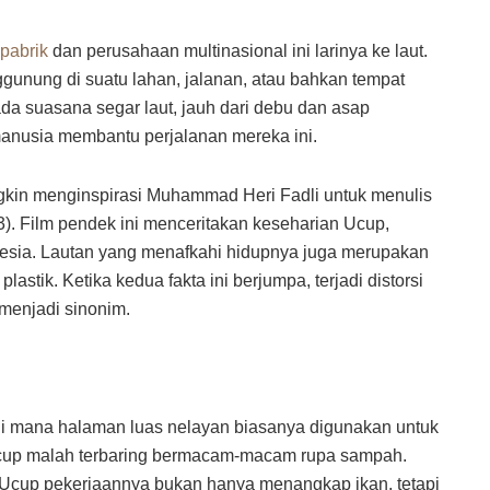
pabrik
dan perusahaan multinasional ini larinya ke laut.
gunung di suatu lahan, jalanan, atau bahkan tempat
a suasana segar laut, jauh dari debu dan asap
manusia membantu perjalanan mereka ini.
in menginspirasi Muhammad Heri Fadli untuk menulis
). Film pendek ini menceritakan keseharian Ucup,
onesia. Lautan yang menafkahi hidupnya juga merupakan
stik. Ketika kedua fakta ini berjumpa, terjadi distorsi
menjadi sinonim.
 Di mana halaman luas nelayan biasanya digunakan untuk
Ucup malah terbaring bermacam-macam rupa sampah.
a, Ucup pekerjaannya bukan hanya menangkap ikan, tetapi