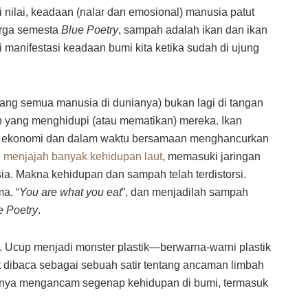
 nilai, keadaan (nalar dan emosional) manusia patut
arga semesta
Blue Poetry
, sampah adalah ikan dan ikan
i manifestasi keadaan bumi kita ketika sudah di ujung
lang semua manusia di dunianya) bukan lagi di tangan
 yang menghidupi (atau mematikan) mereka. Ikan
an ekonomi dan dalam waktu bersamaan menghancurkan
h menjajah banyak kehidupan laut
, memasuki jaringan
. Makna kehidupan dan sampah telah terdistorsi.
a. “
You are what you eat
”, dan menjadilah sampah
e Poetry
.
an. Ucup menjadi monster plastik—berwarna-warni plastik
 dibaca sebagai sebuah satir tentang ancaman limbah
hirnya mengancam segenap kehidupan di bumi, termasuk