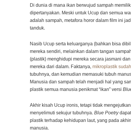
Di dunia di mana ikan berwujud sampah memiliki
dipertanyakan. Meski untuk Ucup dan semua w
adalah sampah, metafora horor dalam film ini jad
tanduk.
Nasib Ucup serta keluarganya (bahkan bisa dibi
mereka sendiri, melainkan dalam tangan sampah
(plastik) menghidupi mereka secara jasmani d
mereka dari dalam. Faktanya,
mikroplastik suda
tubuhnya, dan kemudian memasuki tubuh manusia
Manusia dan sampah telah menjadi hal yang sam
plastik semua manusia penikmat “ikan” versi
Blu
Akhir kisah Ucup ironis, tetapi tidak mengejutk
menyelimuti sekujur tubuhnya.
Blue Poetry
dapat
plastik terhadap kehidupan laut, yang pada ak
manusia.