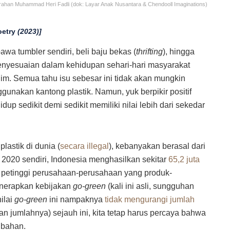
) arahan Muhammad Heri Fadli (dok: Layar Anak Nusantara & Chendooll Imaginations)
oetry
(2023)]
a tumbler sendiri, beli baju bekas (
thrifting
), hingga
nyesuaian dalam kehidupan sehari-hari masyarakat
klim. Semua tahu isu sebesar ini tidak akan mungkin
ggunakan kantong plastik. Namun, yuk berpikir positif
p sedikit demi sedikit memiliki nilai lebih dari sekedar
lastik di dunia (
secara illegal
), kebanyakan berasal dari
 2020 sendiri, Indonesia menghasilkan sekitar
65,2 juta
ra petinggi perusahaan-perusahaan yang produk-
enerapkan kebijakan
go-green
(kali ini asli, sungguhan
nilai
go-green
ini nampaknya
tidak mengurangi jumlah
 jumlahnya) sejauh ini, kita tetap harus percaya bahwa
rubahan.