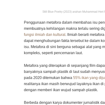
Still Blue Poetry (2023) arahan Muhammad Heri 
Penggunaan metafora dalam membahas isu penc
membuatnya kehilangan makna terlalu sering d
fungsi ilmiah dan kultural
. Ilmiah berarti metafor
dapat menghubungan fakta tersebut ke dalam k
isu. Metafora di sini berguna sebagai alat yang 
kompleks, seperti pencemaran laut.
Metafora yang diterapkan di sepanjang film dapat
banyaknya sampah plastik di laut sudah menyus
pada 2020 ditemukan bahwa
55% ikan yang diju
realitanya ikan masih berwujud layaknya ikan di
dengan memberi ikan wujud sampah plastik.
Berbeda dengan karya dokumenter jurnalistik dan 