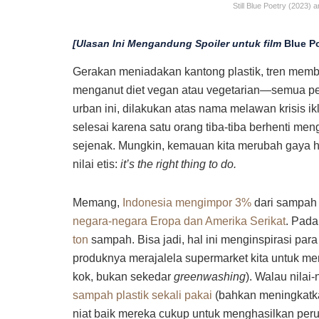
Still Blue Poetry (2023
[Ulasan Ini Mengandung Spoiler untuk film
Blue P
Gerakan meniadakan kantong plastik, tren membaw
menganut diet vegan atau vegetarian—semua pe
urban ini, dilakukan atas nama melawan krisis i
selesai karena satu orang tiba-tiba berhenti men
sejenak. Mungkin, kemauan kita merubah gaya hidu
nilai etis:
it’s the right thing to do.
Memang,
Indonesia mengimpor 3%
dari sampah p
negara-negara Eropa dan Amerika Serikat
. Pada
ton
sampah. Bisa jadi, hal ini menginspirasi pa
produknya merajalela supermarket kita untuk m
kok, bukan sekedar
greenwashing
). Walau nilai-
sampah plastik sekali pakai
(bahkan meningkatkan
niat baik mereka cukup untuk menghasilkan pe