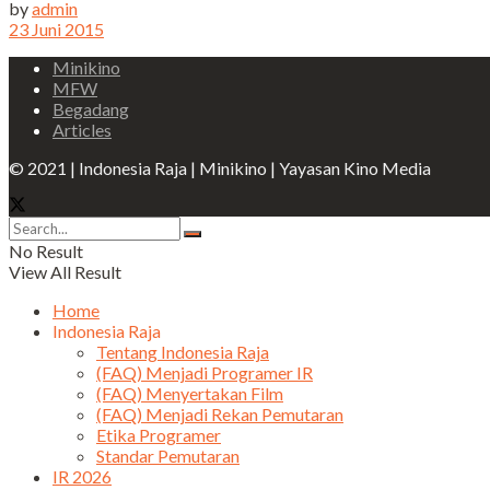
by
admin
23 Juni 2015
Minikino
MFW
Begadang
Articles
© 2021 | Indonesia Raja | Minikino | Yayasan Kino Media
No Result
View All Result
Home
Indonesia Raja
Tentang Indonesia Raja
(FAQ) Menjadi Programer IR
(FAQ) Menyertakan Film
(FAQ) Menjadi Rekan Pemutaran
Etika Programer
Standar Pemutaran
IR 2026