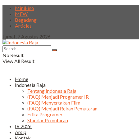
Minikino
MFW
Begadang
Articles
Jumat, 7 Agustus 2026
No Result
View All Result
Home
Indonesia Raja
Tentang Indonesia Raja
(FAQ) Menjadi Programer IR
(FAQ) Menyertakan Film
(FAQ) Menjadi Rekan Pemutaran
Etika Programer
Standar Pemutaran
IR 2026
Arsip
Kontak