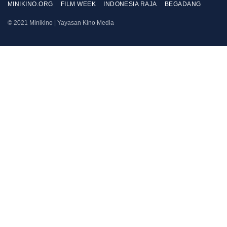
MINIKINO.ORG
FILM WEEK
INDONESIA RAJA
BEGADANG
© 2021 Minikino | Yayasan Kino Media