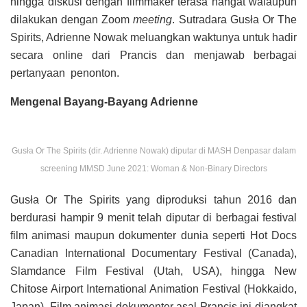
hingga diskusi dengan filmmaker terasa hangat walaupun
dilakukan dengan Zoom
meeting
. Sutradara Gusła Or The
Spirits, Adrienne Nowak meluangkan waktunya untuk hadir
secara online dari Prancis dan menjawab berbagai
pertanyaan penonton.
Mengenal Bayang-Bayang Adrienne
Gusła Or The Spirits (dir. Adrienne Nowak) diputar di MASH Denpasar dalam
screening MMSD June 2021: Woman & Non-Binary Directors
Gusła Or The Spirits yang diproduksi tahun 2016 dan
berdurasi hampir 9 menit telah diputar di berbagai festival
film animasi maupun dokumenter dunia seperti Hot Docs
Canadian International Documentary Festival (Canada),
Slamdance Film Festival (Utah, USA), hingga New
Chitose Airport International Animation Festival (Hokkaido,
Japan). Film animasi dokumenter asal Prancis ini diangkat