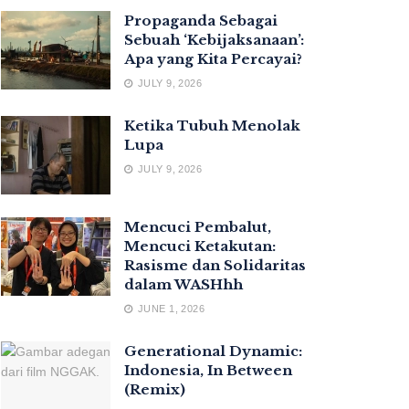
Propaganda Sebagai
Sebuah ‘Kebijaksanaan’:
Apa yang Kita Percayai?
JULY 9, 2026
Ketika Tubuh Menolak
Lupa
JULY 9, 2026
Mencuci Pembalut,
Mencuci Ketakutan:
Rasisme dan Solidaritas
dalam WASHhh
JUNE 1, 2026
Generational Dynamic:
Indonesia, In Between
(Remix)