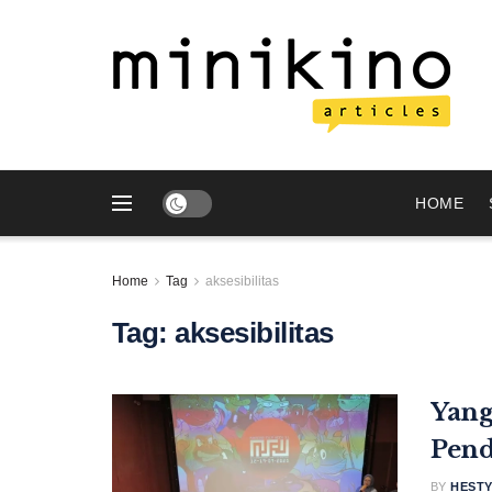
HOME
Home
Tag
aksesibilitas
Tag:
aksesibilitas
Yang
Pen
BY
HEST