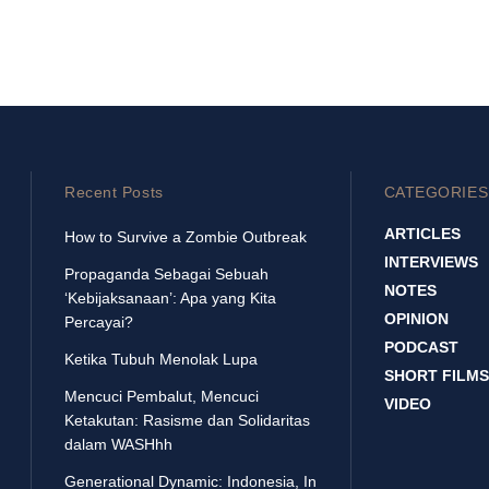
Recent Posts
CATEGORIES
ARTICLES
How to Survive a Zombie Outbreak
INTERVIEWS
Propaganda Sebagai Sebuah
NOTES
‘Kebijaksanaan’: Apa yang Kita
OPINION
Percayai?
PODCAST
Ketika Tubuh Menolak Lupa
SHORT FILMS
Mencuci Pembalut, Mencuci
VIDEO
Ketakutan: Rasisme dan Solidaritas
dalam WASHhh
Generational Dynamic: Indonesia, In