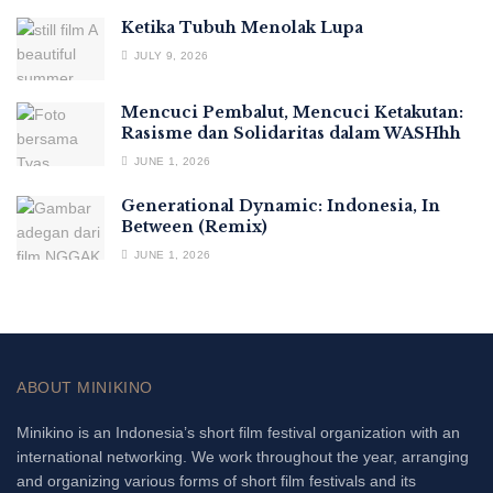
Ketika Tubuh Menolak Lupa
JULY 9, 2026
Mencuci Pembalut, Mencuci Ketakutan:
Rasisme dan Solidaritas dalam WASHhh
JUNE 1, 2026
Generational Dynamic: Indonesia, In
Between (Remix)
JUNE 1, 2026
ABOUT MINIKINO
Minikino is an Indonesia’s short film festival organization with an
international networking. We work throughout the year, arranging
and organizing various forms of short film festivals and its