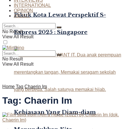
INTERVIEWS
INTERNATIONAL
OPINION
Pikuk Kota Lewat Perspektif S-
ABOUT
Express 2025 : Singapore
No Result
View All Result
No Result
View All Result
Home
Tag
Chaerin Im
Tag:
Chaerin Im
Kebiasaan Yang Diam-diam