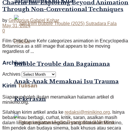
Menundukkan Kita
Chaerin Im: Exploring Beyond Animation
Through Non-Conventional Techniques
by
Gregorius Gabriel Kohar
May 31, 2024
0
Film Critic Dave Kehr categorizes animation in Encyclopedia
Britannica as a still image that appears to be moving
regardless of ...
Archives
Bubble Trouble dan Bagaimana
Archives
Anak-Anak Memaknai Isu Trauma
Kirim
Tulisan
Siapapun boleh ikutan meramaikan halaman artikel di
Kekerasan
minikino.org.
Silahkan kirim artikel anda ke
redaksi@minikino.org
. Isinya
bebas, mau berbagi, curhat, kritik, saran, asalkan masih
dalam lingkup kegiatan-kegiatan yang dilakukan Minikino,
film pendek dan budaya sinema, baik khusus atau secara