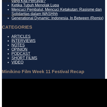
yang Kita Percayai?
No Result
Ketika Tubuh Menolak Lupa
Mencuci Pembalut, Mencuci Ketakutan: Rasisme dan
Solidaritas dalam WASHhh
View All Result
Generational Dynamic: Indonesia, In Between (Remix)
CATEGORIES
ARTICLES
INTERVIEWS
NOTES
OPINION
PODCAST
SHORT FILMS
VIDEO
Minikino Film Week 11 Festival Recap