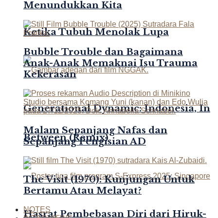
Menundukkan Kita
Ketika Tubuh Menolak Lupa
Bubble Trouble dan Bagaimana
Anak-Anak Memaknai Isu Trauma
Kekerasan
Generational Dynamic: Indonesia, In
Malam Sepanjang Nafas dan
Between (Remix)
Sepanjang Pengisian AD
The Visit (1970): Kunjungan Untuk
Bertamu Atau Melayat?
NOTES
Hasrat Pembebasan Diri dari Hiruk-