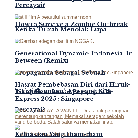
Percayai?
How to Survive a Zombie Outbreak
Ketika Tubuh Menolak Lupa
Generational Dynamic: Indonesia, In
Between (Remix)
Propaganda Sebagai Sebuah
Hasrat Pembebasan Diri dari Hiruk-
‘Kebijaksanaan’: Apa yang Kita
Pikuk Kota Lewat Perspektif S-
Express 2025 : Singapore
Percayai?
Kebiasaan Yang Diam-diam