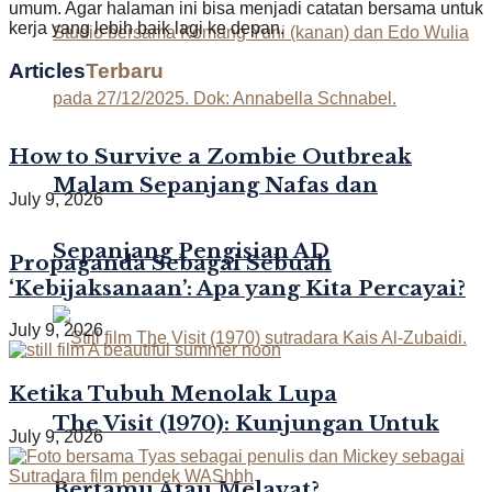
umum. Agar halaman ini bisa menjadi catatan bersama untuk
kerja yang lebih baik lagi ke depan.
Articles
Terbaru
How to Survive a Zombie Outbreak
Malam Sepanjang Nafas dan
July 9, 2026
Sepanjang Pengisian AD
Propaganda Sebagai Sebuah
‘Kebijaksanaan’: Apa yang Kita Percayai?
July 9, 2026
Ketika Tubuh Menolak Lupa
The Visit (1970): Kunjungan Untuk
July 9, 2026
Bertamu Atau Melayat?