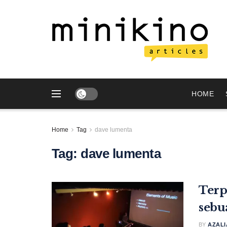
HOME
Home
Tag
dave lumenta
Tag:
dave lumenta
Terp
sebu
BY
AZALI