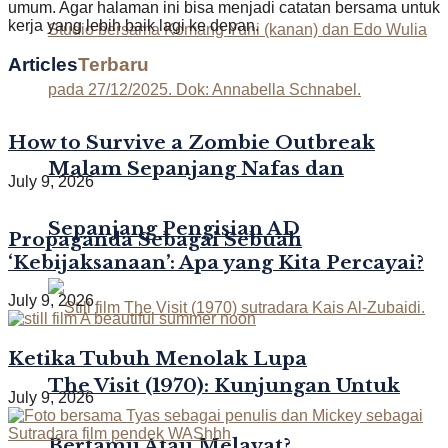
umum. Agar halaman ini bisa menjadi catatan bersama untuk
kerja yang lebih baik lagi ke depan.
Articles
Terbaru
How to Survive a Zombie Outbreak
Malam Sepanjang Nafas dan
July 9, 2026
Sepanjang Pengisian AD
Propaganda Sebagai Sebuah
‘Kebijaksanaan’: Apa yang Kita Percayai?
July 9, 2026
Ketika Tubuh Menolak Lupa
The Visit (1970): Kunjungan Untuk
July 9, 2026
Bertamu Atau Melayat?