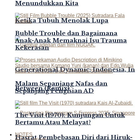
Menundukkan Kita
Ketika Tubuh Menolak Lupa
Bubble Trouble dan Bagaimana
Anak-Anak Memaknai Isu Trauma
Kekerasan
Generational Dynamic: Indonesia, In
Malam Sepanjang Nafas dan
Between (Remix)
Sepanjang Pengisian AD
The Visit (1970): Kunjungan Untuk
Bertamu Atau Melayat?
NOTES
Hasrat Pembebasan Diri dari Hiruk-