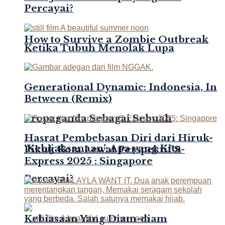
Percayai?
How to Survive a Zombie Outbreak
Ketika Tubuh Menolak Lupa
Generational Dynamic: Indonesia, In
Between (Remix)
Propaganda Sebagai Sebuah
Hasrat Pembebasan Diri dari Hiruk-
‘Kebijaksanaan’: Apa yang Kita
Pikuk Kota Lewat Perspektif S-
Express 2025 : Singapore
Percayai?
Kebiasaan Yang Diam-diam