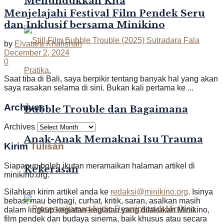
Menundukkan Kita
Menjelajahi Festival Film Pendek Seru
dan Inklusif bersama Minikino
by
Elvatara Khalishah
December 2, 2024
0
Saat tiba di Bali, saya berpikir tentang banyak hal yang akan
saya rasakan selama di sini. Bukan kali pertama ke ...
Archives
Bubble Trouble dan Bagaimana
Archives
Anak-Anak Memaknai Isu Trauma
Kirim
Tulisan
Siapapun boleh ikutan meramaikan halaman artikel di
Kekerasan
minikino.org.
Silahkan kirim artikel anda ke
redaksi@minikino.org
. Isinya
bebas, mau berbagi, curhat, kritik, saran, asalkan masih
dalam lingkup kegiatan-kegiatan yang dilakukan Minikino,
film pendek dan budaya sinema, baik khusus atau secara