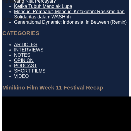
yang Kita Percayai?
No Result
Ketika Tubuh Menolak Lupa
Mencuci Pembalut, Mencuci Ketakutan: Rasisme dan
Solidaritas dalam WASHhh
View All Result
Generational Dynamic: Indonesia, In Between (Remix)
CATEGORIES
ARTICLES
INTERVIEWS
NOTES
OPINION
PODCAST
SHORT FILMS
VIDEO
Minikino Film Week 11 Festival Recap