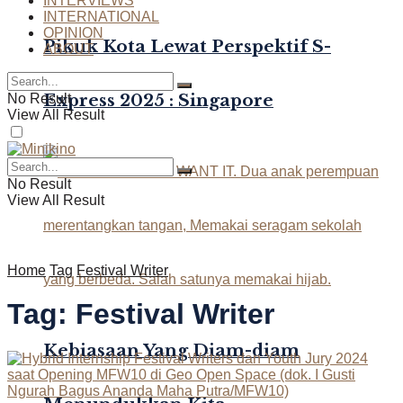
INTERVIEWS
INTERNATIONAL
OPINION
Pikuk Kota Lewat Perspektif S-
ABOUT
Express 2025 : Singapore
No Result
View All Result
No Result
View All Result
Home
Tag
Festival Writer
Tag:
Festival Writer
Kebiasaan Yang Diam-diam