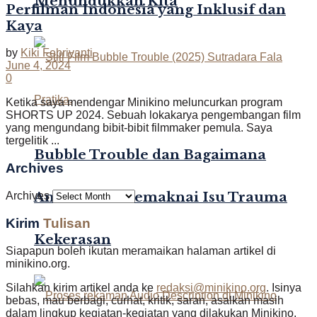
Menundukkan Kita
Perfilman Indonesia yang Inklusif dan
Kaya
by
Kiki Febriyanti
June 4, 2024
0
Ketika saya mendengar Minikino meluncurkan program
SHORTS UP 2024. Sebuah lokakarya pengembangan film
yang mengundang bibit-bibit filmmaker pemula. Saya
tergelitik ...
Bubble Trouble dan Bagaimana
Archives
Anak-Anak Memaknai Isu Trauma
Archives
Kirim
Tulisan
Kekerasan
Siapapun boleh ikutan meramaikan halaman artikel di
minikino.org.
Silahkan kirim artikel anda ke
redaksi@minikino.org
. Isinya
bebas, mau berbagi, curhat, kritik, saran, asalkan masih
dalam lingkup kegiatan-kegiatan yang dilakukan Minikino,