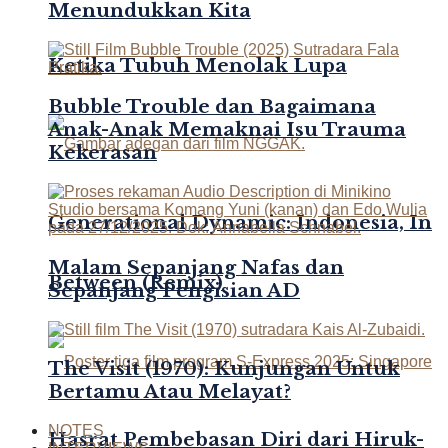
Menundukkan Kita
Ketika Tubuh Menolak Lupa
Bubble Trouble dan Bagaimana
Anak-Anak Memaknai Isu Trauma
Kekerasan
Generational Dynamic: Indonesia, In
Malam Sepanjang Nafas dan
Between (Remix)
Sepanjang Pengisian AD
The Visit (1970): Kunjungan Untuk
Bertamu Atau Melayat?
NOTES
Hasrat Pembebasan Diri dari Hiruk-