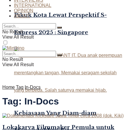
INTERVIEWS
INTERNATIONAL
OPINION
Pikuk Kota Lewat Perspektif S-
ABOUT
Express 2025 : Singapore
No Result
View All Result
No Result
View All Result
Home
Tag
In-Docs
Tag:
In-Docs
Kebiasaan Yang Diam-diam
Lokakarya Filmmaker Pemula untuk