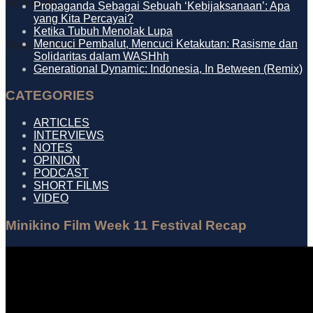
No Result
Propaganda Sebagai Sebuah ‘Kebijaksanaan’: Apa
yang Kita Percayai?
Ketika Tubuh Menolak Lupa
Mencuci Pembalut, Mencuci Ketakutan: Rasisme dan
View All Result
Solidaritas dalam WASHhh
Generational Dynamic: Indonesia, In Between (Remix)
CATEGORIES
ARTICLES
INTERVIEWS
NOTES
OPINION
PODCAST
SHORT FILMS
VIDEO
Minikino Film Week 11 Festival Recap