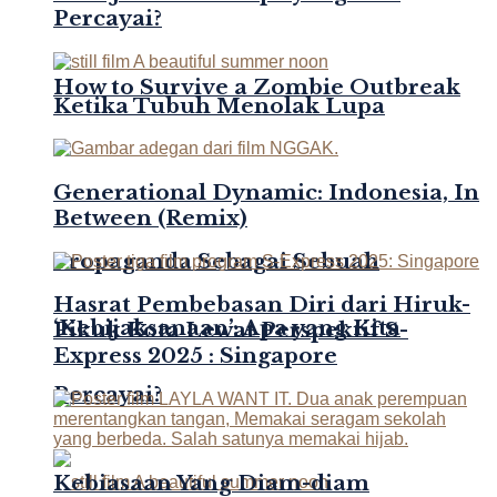
Percayai?
How to Survive a Zombie Outbreak
Ketika Tubuh Menolak Lupa
Generational Dynamic: Indonesia, In
Between (Remix)
Propaganda Sebagai Sebuah
Hasrat Pembebasan Diri dari Hiruk-
‘Kebijaksanaan’: Apa yang Kita
Pikuk Kota Lewat Perspektif S-
Express 2025 : Singapore
Percayai?
Kebiasaan Yang Diam-diam