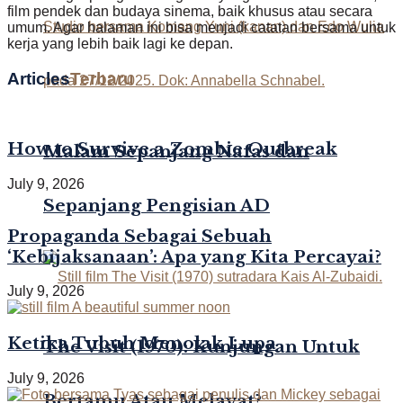
film pendek dan budaya sinema, baik khusus atau secara
umum. Agar halaman ini bisa menjadi catatan bersama untuk
kerja yang lebih baik lagi ke depan.
Articles
Terbaru
How to Survive a Zombie Outbreak
Malam Sepanjang Nafas dan
July 9, 2026
Sepanjang Pengisian AD
Propaganda Sebagai Sebuah
‘Kebijaksanaan’: Apa yang Kita Percayai?
July 9, 2026
Ketika Tubuh Menolak Lupa
The Visit (1970): Kunjungan Untuk
July 9, 2026
Bertamu Atau Melayat?