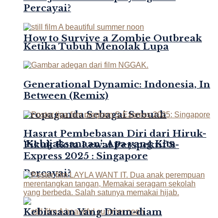
Percayai?
How to Survive a Zombie Outbreak
Ketika Tubuh Menolak Lupa
Generational Dynamic: Indonesia, In
Between (Remix)
Propaganda Sebagai Sebuah
Hasrat Pembebasan Diri dari Hiruk-
‘Kebijaksanaan’: Apa yang Kita
Pikuk Kota Lewat Perspektif S-
Express 2025 : Singapore
Percayai?
Kebiasaan Yang Diam-diam