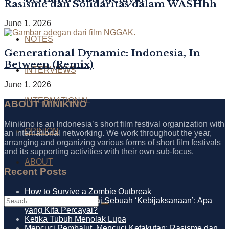
Rasisme dan Solidaritas dalam WASHhh
June 1, 2026
NOTES
Generational Dynamic: Indonesia, In
Between (Remix)
INTERVIEWS
June 1, 2026
INTERNATIONAL
ABOUT MINIKINO
Minikino is an Indonesia’s short film festival organization with
OPINION
an international networking. We work throughout the year,
arranging and organizing various forms of short film festivals
and its supporting activities with their own sub-focus.
ABOUT
Recent Posts
How to Survive a Zombie Outbreak
Propaganda Sebagai Sebuah ‘Kebijaksanaan’: Apa
yang Kita Percayai?
Ketika Tubuh Menolak Lupa
Mencuci Pembalut, Mencuci Ketakutan: Rasisme dan