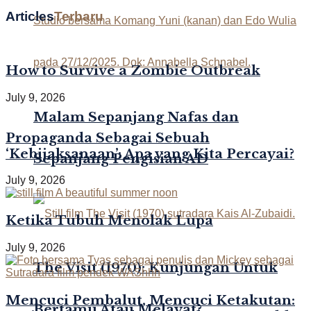
Articles
Terbaru
How to Survive a Zombie Outbreak
July 9, 2026
Malam Sepanjang Nafas dan
Propaganda Sebagai Sebuah
‘Kebijaksanaan’: Apa yang Kita Percayai?
Sepanjang Pengisian AD
July 9, 2026
Ketika Tubuh Menolak Lupa
July 9, 2026
The Visit (1970): Kunjungan Untuk
Mencuci Pembalut, Mencuci Ketakutan:
Bertamu Atau Melayat?