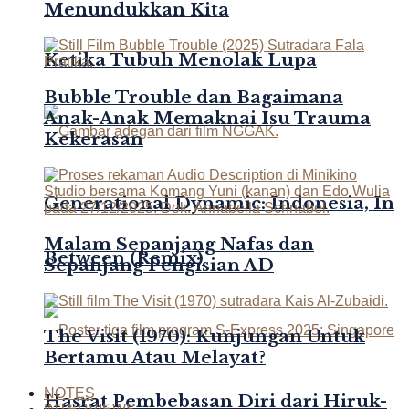
Menundukkan Kita
Ketika Tubuh Menolak Lupa
Bubble Trouble dan Bagaimana
Anak-Anak Memaknai Isu Trauma
Kekerasan
Generational Dynamic: Indonesia, In
Malam Sepanjang Nafas dan
Between (Remix)
Sepanjang Pengisian AD
The Visit (1970): Kunjungan Untuk
Bertamu Atau Melayat?
NOTES
Hasrat Pembebasan Diri dari Hiruk-