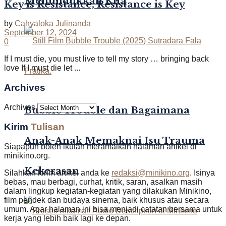
Menundukkan Kita
Key is Resistance, Resistance is Key
by
Cahyaloka Julinanda
September 12, 2024
0
If I must die, you must live to tell my story … bringing back
love If I must die let ...
Archives
Archives
Bubble Trouble dan Bagaimana
Kirim
Tulisan
Anak-Anak Memaknai Isu Trauma
Siapapun boleh ikutan meramaikan halaman artikel di
minikino.org.
Kekerasan
Silahkan kirim artikel anda ke
redaksi@minikino.org
. Isinya
bebas, mau berbagi, curhat, kritik, saran, asalkan masih
dalam lingkup kegiatan-kegiatan yang dilakukan Minikino,
film pendek dan budaya sinema, baik khusus atau secara
umum. Agar halaman ini bisa menjadi catatan bersama untuk
kerja yang lebih baik lagi ke depan.