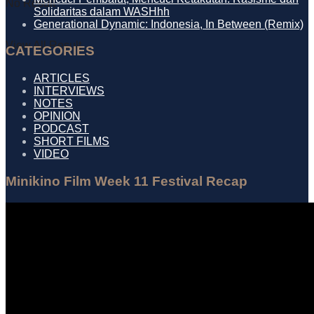
No Result
Solidaritas dalam WASHhh
Generational Dynamic: Indonesia, In Between (Remix)
View All Result
CATEGORIES
ARTICLES
INTERVIEWS
NOTES
OPINION
PODCAST
SHORT FILMS
VIDEO
Minikino Film Week 11 Festival Recap