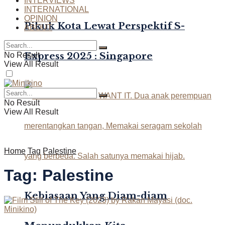
INTERVIEWS
INTERNATIONAL
OPINION
Pikuk Kota Lewat Perspektif S-
ABOUT
Express 2025 : Singapore
No Result
View All Result
No Result
View All Result
Home
Tag
Palestine
Tag:
Palestine
Kebiasaan Yang Diam-diam