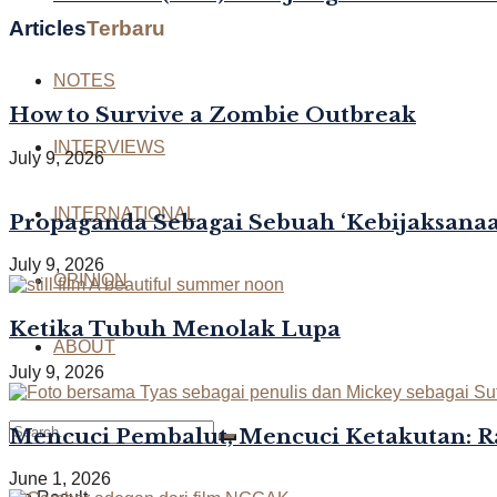
Articles
Terbaru
NOTES
How to Survive a Zombie Outbreak
INTERVIEWS
July 9, 2026
INTERNATIONAL
Propaganda Sebagai Sebuah ‘Kebijaksanaan
July 9, 2026
OPINION
Ketika Tubuh Menolak Lupa
ABOUT
July 9, 2026
Mencuci Pembalut, Mencuci Ketakutan: R
June 1, 2026