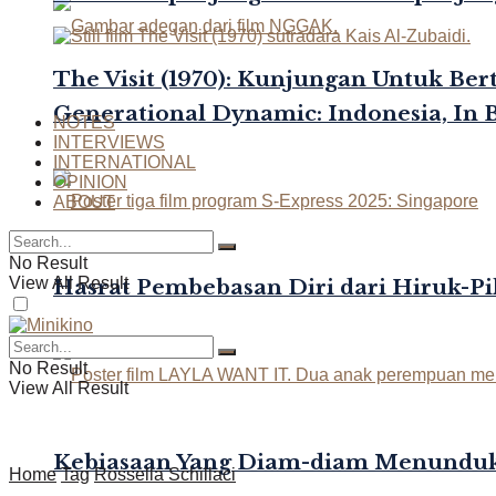
The Visit (1970): Kunjungan Untuk Be
Generational Dynamic: Indonesia, In 
NOTES
INTERVIEWS
INTERNATIONAL
OPINION
ABOUT
No Result
View All Result
Hasrat Pembebasan Diri dari Hiruk-Pi
No Result
View All Result
Kebiasaan Yang Diam-diam Menunduk
Home
Tag
Rossella Schillaci