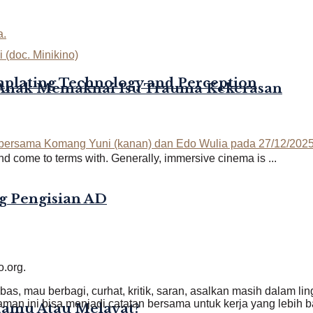
mplating Technology and Perception
-Anak Memaknai Isu Trauma Kekerasan
nd come to terms with. Generally, immersive cinema is ...
g Pengisian AD
o.org.
ebas, mau berbagi, curhat, kritik, saran, asalkan masih dalam l
an ini bisa menjadi catatan bersama untuk kerja yang lebih ba
rtamu Atau Melayat?