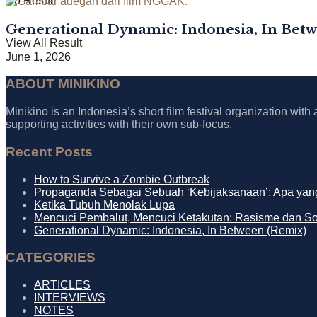
No Result
Generational Dynamic: Indonesia, In Bet
View All Result
June 1, 2026
ABOUT MINIKINO
Minikino is an Indonesia’s short film festival organization with
supporting activities with their own sub-focus.
Recent Posts
How to Survive a Zombie Outbreak
Propaganda Sebagai Sebuah ‘Kebijaksanaan’: Apa yang
Ketika Tubuh Menolak Lupa
Mencuci Pembalut, Mencuci Ketakutan: Rasisme dan S
Generational Dynamic: Indonesia, In Between (Remix)
CATEGORIES
ARTICLES
INTERVIEWS
NOTES