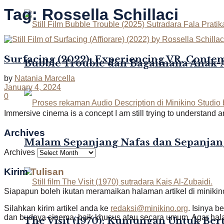
Tag:
Rossella Schillaci
Surfacing (2022): Experiencing VR, Conte
Bubble Trouble dan Bagaimana Anak
by
Natania Marcella
January 4, 2024
0
Immersive cinema is a concept I am still trying to understand a
Archives
Malam Sepanjang Nafas dan Sepanjan
Archives
Kirim
Tulisan
Siapapun boleh ikutan meramaikan halaman artikel di minikin
Silahkan kirim artikel anda ke
redaksi@minikino.org
. Isinya b
dan budaya sinema, baik khusus atau secara umum. Agar halam
The Visit (1970): Kunjungan Untuk Be