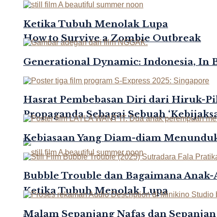
Ketika Tubuh Menolak Lupa
How to Survive a Zombie Outbreak
Generational Dynamic: Indonesia, In 
Hasrat Pembebasan Diri dari Hiruk-Pi
Propaganda Sebagai Sebuah ‘Kebijaksa
Kebiasaan Yang Diam-diam Menunduk
Bubble Trouble dan Bagaimana Anak
Ketika Tubuh Menolak Lupa
Malam Sepanjang Nafas dan Sepanjan