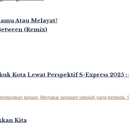
rtamu Atau Melayat?
Between (Remix)
kuk Kota Lewat Perspektif S-Express 2025 :
kan Kita