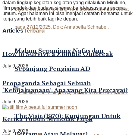
dalam lingkup kegiatan-kegiatan yang dilakukan Minikino,
film pendek dan budaya sinema, baik khusus atau secara
umum. Agar halaman ini bisa menjadi catatan bersama untuk
kerja yang lebih baik lagi ke depan.
Articles
Terbaru
Malam Sepanjang Nafas dan
How to Survive a Zombie Outbreak
July 9, 2026
Sepanjang Pengisian AD
Propaganda Sebagai Sebuah
‘Kebijaksanaan’: Apa yang Kita Percayai?
July 9, 2026
The Visit (1970): Kunjungan Untuk
Ketika Tubuh Menolak Lupa
July 9, 2026
Bertamu Atau Melayat?