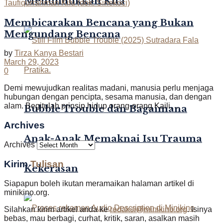
Menundukkan Kita
Membicarakan Bencana yang Bukan
Mengundang Bencana
by
Tirza Kanya Bestari
March 29, 2023
0
Demi mewujudkan realitas madani, manusia perlu menjaga
hubungan dengan pencipta, sesama manusia, dan dengan
alam. Begitulah prinsip hidup orang-orang Kaili, ...
Bubble Trouble dan Bagaimana
Archives
Anak-Anak Memaknai Isu Trauma
Archives
Kirim
Tulisan
Kekerasan
Siapapun boleh ikutan meramaikan halaman artikel di
minikino.org.
Silahkan kirim artikel anda ke
redaksi@minikino.org
. Isinya
bebas, mau berbagi, curhat, kritik, saran, asalkan masih