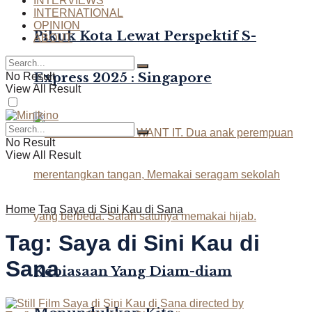
INTERVIEWS
INTERNATIONAL
OPINION
Pikuk Kota Lewat Perspektif S-
ABOUT
Express 2025 : Singapore
No Result
View All Result
No Result
View All Result
Home
Tag
Saya di Sini Kau di Sana
Tag:
Saya di Sini Kau di
Sana
Kebiasaan Yang Diam-diam