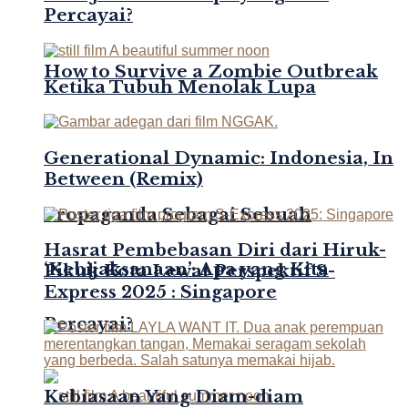
Percayai?
How to Survive a Zombie Outbreak
Ketika Tubuh Menolak Lupa
Generational Dynamic: Indonesia, In
Between (Remix)
Propaganda Sebagai Sebuah
Hasrat Pembebasan Diri dari Hiruk-
‘Kebijaksanaan’: Apa yang Kita
Pikuk Kota Lewat Perspektif S-
Express 2025 : Singapore
Percayai?
Kebiasaan Yang Diam-diam