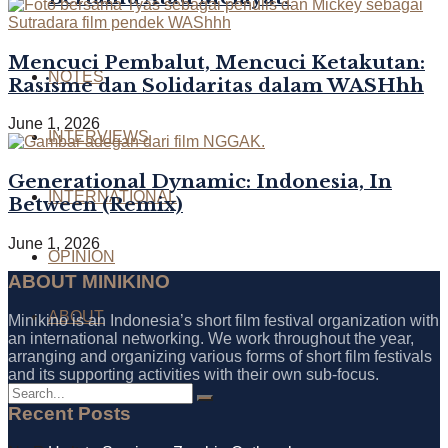
Mencuci Pembalut, Mencuci Ketakutan:
NOTES
Rasisme dan Solidaritas dalam WASHhh
June 1, 2026
INTERVIEWS
Generational Dynamic: Indonesia, In
INTERNATIONAL
Between (Remix)
June 1, 2026
OPINION
ABOUT MINIKINO
ABOUT
Minikino is an Indonesia’s short film festival organization with
an international networking. We work throughout the year,
arranging and organizing various forms of short film festivals
and its supporting activities with their own sub-focus.
Recent Posts