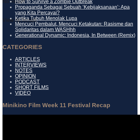
How to Survive a Zombie Outbreak
No Result
Propaganda Sebagai Sebuah ‘Kebijaksanaan’: Apa
yang Kita Percayai?
Ketika Tubuh Menolak Lupa
View All Result
Mencuci Pembalut, Mencuci Ketakutan: Rasisme dan
Solidaritas dalam WASHhh
Generational Dynamic: Indonesia, In Between (Remix)
CATEGORIES
ARTICLES
INTERVIEWS
NOTES
OPINION
PODCAST
SHORT FILMS
VIDEO
Minikino Film Week 11 Festival Recap