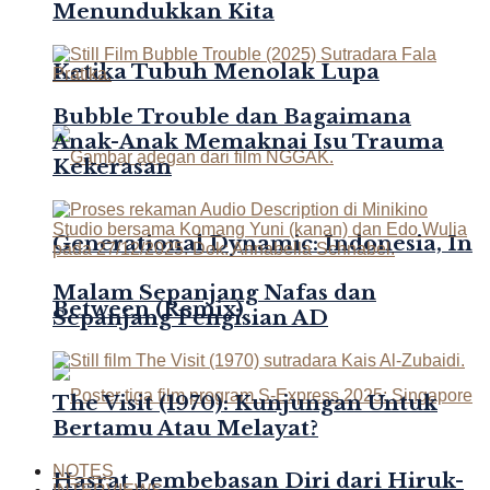
Menundukkan Kita
Ketika Tubuh Menolak Lupa
Bubble Trouble dan Bagaimana
Anak-Anak Memaknai Isu Trauma
Kekerasan
Generational Dynamic: Indonesia, In
Malam Sepanjang Nafas dan
Between (Remix)
Sepanjang Pengisian AD
The Visit (1970): Kunjungan Untuk
Bertamu Atau Melayat?
NOTES
Hasrat Pembebasan Diri dari Hiruk-