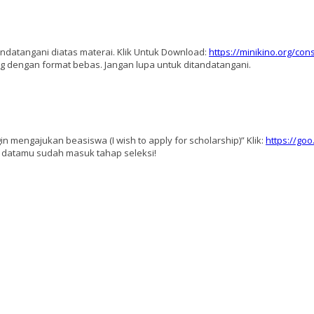
andatangani diatas materai. Klik Untuk Download:
https://minikino.org/con
g dengan format bebas. Jangan lupa untuk ditandatangani.
mengajukan beasiswa (I wish to apply for scholarship)” Klik:
https://g
i datamu sudah masuk tahap seleksi!