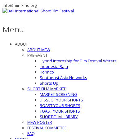
info@minikino.org
Menu
ABOUT
ABOUT MFW
PRE-EVENT
Hybrid Internship for Film Festival Writers
Indonesia Raja
Korinco
Southeast Asia Networks
Shorts Up
SHORT FILM MARKET
MARKET SCREENING
DISSECT YOUR SHORTS
ROAST YOUR SHORTS
TOAST YOUR SHORTS
SHORT FILM LIBRARY
MFW POSTER
FESTIVAL COMMITTEE
FAQ