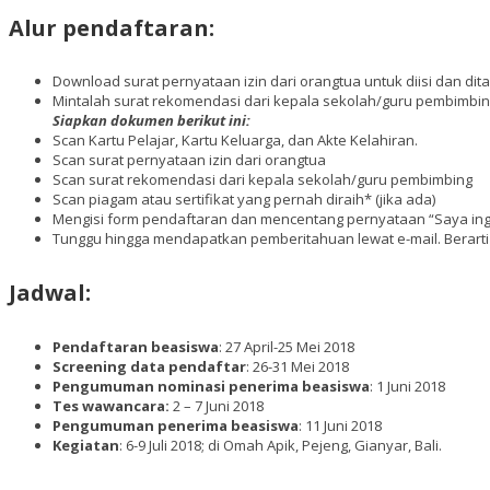
Alur pendaftaran:
Download surat pernyataan izin dari orangtua untuk diisi dan dit
Mintalah surat rekomendasi dari kepala sekolah/guru pembimbin
Siapkan dokumen berikut ini:
Scan Kartu Pelajar, Kartu Keluarga, dan Akte Kelahiran.
Scan surat pernyataan izin dari orangtua
Scan surat rekomendasi dari kepala sekolah/guru pembimbing
Scan piagam atau sertifikat yang pernah diraih* (jika ada)
Mengisi form pendaftaran dan mencentang pernyataan “Saya ingin 
Tunggu hingga mendapatkan pemberitahuan lewat e-mail. Berart
Jadwal:
Pendaftaran beasiswa
: 27 April-25 Mei 2018
Screening data pendaftar
: 26-31 Mei 2018
Pengumuman nominasi penerima beasiswa
: 1 Juni 2018
Tes wawancara:
2 – 7 Juni 2018
Pengumuman penerima beasiswa
: 11 Juni 2018
Kegiatan
: 6-9 Juli 2018; di Omah Apik, Pejeng, Gianyar, Bali.