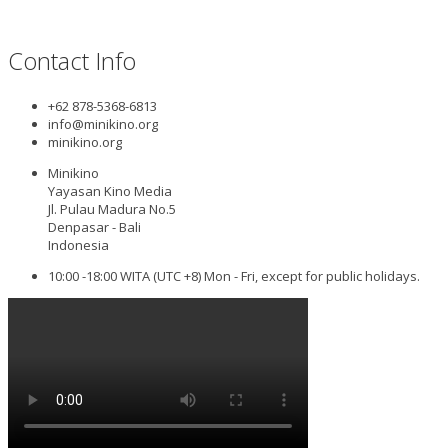
Contact Info
+62 878-5368-6813
info@minikino.org
minikino.org
Minikino
Yayasan Kino Media
Jl. Pulau Madura No.5
Denpasar - Bali
Indonesia
10:00 -18:00 WITA (UTC +8) Mon - Fri, except for public holidays.