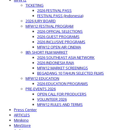
MFW12
TICKETING
2026 FESTIVAL PASS
FESTIVAL PASS (Indonesia)
2026 JURY BOARD
MFW12 FESTIVAL PROGRAM
2026 OFFICIAL SELECTIONS
2026 GUEST PROGRAMS
2026 INCLUSIVE PROGRAMS
MFW12 OPEN AIR CINEMA
8th SHORT FILM MARKET
2026 SOUTHEAST ASIA NETWORK
2026 INDONESIA RAJA
MFW12 MARKET SCREENINGS
BEGADANG 10 TAHUN SELECTED FILMS
MFW12 EDUCATION
2026 EDUCATION PROGRAMS
PRE-EVENTS 2026
OPEN CALL FOR PRODUCERS
VOLUNTEER 2026
MFW12 RULES AND TERMS
Press Center
ARTICLES
Minikino
MiniStore