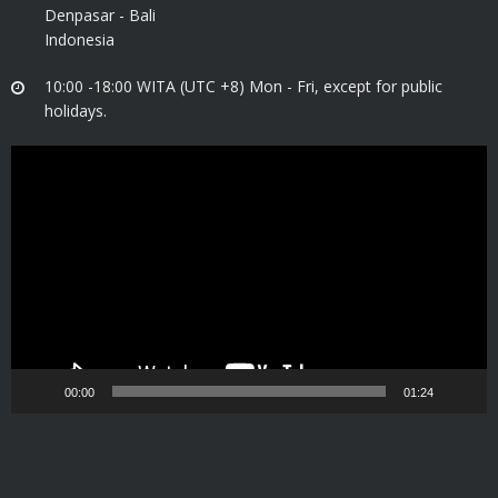
Denpasar - Bali
Indonesia
10:00 -18:00 WITA (UTC +8) Mon - Fri, except for public
holidays.
Video
Player
00:00
01:24