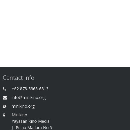
Contact Info
+62 878-5368-6813
info@minikino.org
minikino.org
Minikino
Yayasan Kino Media
Jl. Pulau Madura No.5