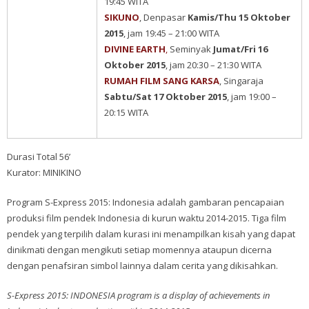
19:45 WITA
SIKUNO
, Denpasar
Kamis/Thu 15 Oktober
2015
, jam 19:45 – 21:00 WITA
DIVINE EARTH
,
Seminyak
Jumat/Fri 16
Oktober 2015
, jam 20:30 – 21:30 WITA
RUMAH FILM SANG KARSA
, Singaraja
Sabtu/Sat 17 Oktober 2015
, jam 19:00 –
20:15 WITA
Durasi Total 56’
Kurator: MINIKINO
Program S-Express 2015: Indonesia adalah gambaran pencapaian
produksi film pendek Indonesia di kurun waktu 2014-2015. Tiga film
pendek yang terpilih dalam kurasi ini menampilkan kisah yang dapat
dinikmati dengan mengikuti setiap momennya ataupun dicerna
dengan penafsiran simbol lainnya dalam cerita yang dikisahkan.
S-Express 2015: INDONESIA program is a display of achievements in