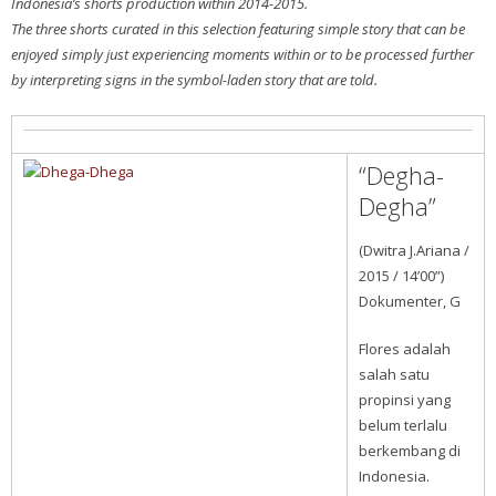
Indonesia’s shorts production within 2014-2015.
The three shorts curated in this selection featuring simple story that can be
enjoyed simply just experiencing moments within or to be processed further
by interpreting signs in the symbol-laden story that are told.
“Degha-
Degha”
(Dwitra J.Ariana /
2015 / 14’00”)
Dokumenter, G
Flores adalah
salah satu
propinsi yang
belum terlalu
berkembang di
Indonesia.