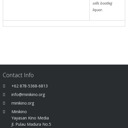
sells bootleg
liquor.
Contact Info
+62 878-5368-6813
info@minikino.org
minikino.org
Minikino
Yayasan Kino Media
Jl. Pulau Madura No.5