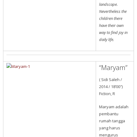
landscape.
Nevertheless the
children there
have their own
way to find joy in
daily life.
“Maryam”
( Sidi Saleh /
2014 / 18’00″)
Fiction, R
Maryam adalah
pembantu
rumah tangga
yang harus
mengurus