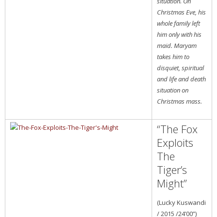
situation. On
Christmas Eve, his
whole family left
him only with his
maid. Maryam
takes him to
disquiet, spiritual
and life and death
situation on
Christmas mass.
“The Fox
Exploits
The
Tiger’s
Might”
(Lucky Kuswandi
/ 2015 /24’00”)