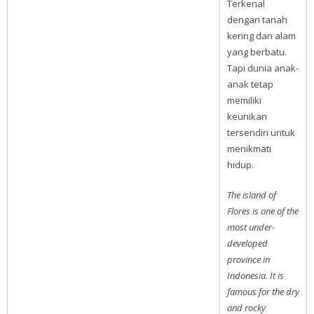
Terkenal
dengan tanah
kering dan alam
yang berbatu.
Tapi dunia anak-
anak tetap
memiliki
keunikan
tersendiri untuk
menikmati
hidup.
The island of
Flores is one of the
most under-
developed
province in
Indonesia. It is
famous for the dry
and rocky