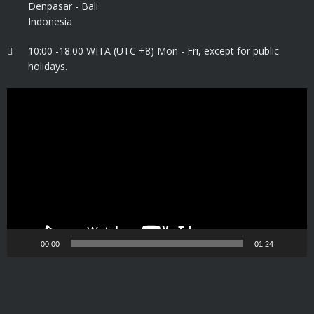
Denpasar - Bali
Indonesia
10:00 -18:00 WITA (UTC +8) Mon - Fri, except for public
holidays.
Video
Player
00:00
01:24