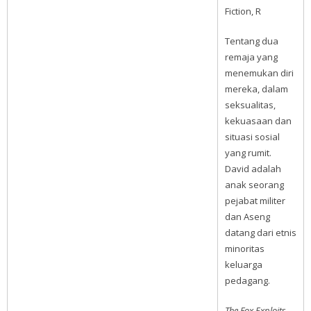
Fiction, R
Tentang dua
remaja yang
menemukan diri
mereka, dalam
seksualitas,
kekuasaan dan
situasi sosial
yang rumit.
David adalah
anak seorang
pejabat militer
dan Aseng
datang dari etnis
minoritas
keluarga
pedagang.
The Fox Exploits