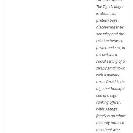
The Tiger’s Might
is about two
preteen boys
discovering their
sexuality and the
relation between
power and sex, in
the awkward
social setting of a
sleepy small town
with a military
base. David is the
big-shot boastful
son of a high-
ranking officer,
while Aseng’s
family is an ethnic
minority tobacco
merchant who