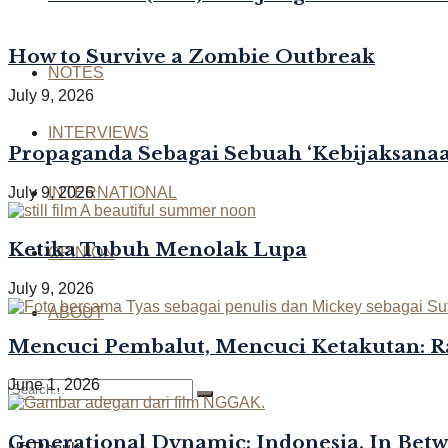
How to Survive a Zombie Outbreak
NOTES
July 9, 2026
INTERVIEWS
Propaganda Sebagai Sebuah ‘Kebijaksanaan
July 9, 2026
INTERNATIONAL
Ketika Tubuh Menolak Lupa
OPINION
July 9, 2026
ABOUT
Mencuci Pembalut, Mencuci Ketakutan: R
June 1, 2026
Generational Dynamic: Indonesia, In Bet