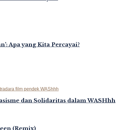
’: Apa yang Kita Percayai?
asisme dan Solidaritas dalam WASHhh
ween (Remix)