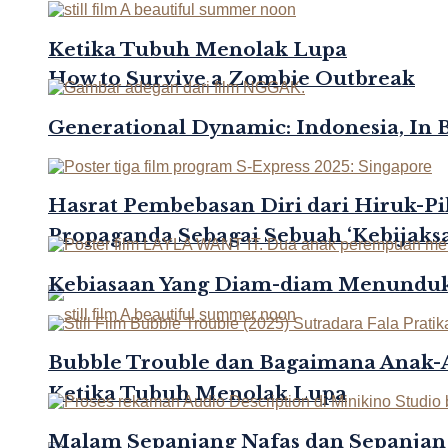
Ketika Tubuh Menolak Lupa
How to Survive a Zombie Outbreak
Generational Dynamic: Indonesia, In 
Hasrat Pembebasan Diri dari Hiruk-Pi
Propaganda Sebagai Sebuah ‘Kebijaksa
Kebiasaan Yang Diam-diam Menunduk
Bubble Trouble dan Bagaimana Anak
Ketika Tubuh Menolak Lupa
Malam Sepanjang Nafas dan Sepanjan