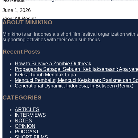
No Result
June 1, 2026
View All Result
ABOUT MINIKINO
Minikino is an Indonesia’s short film festival organization with
supporting activities with their own sub-focus.
Recent Posts
How to Survive a Zombie Outbreak
Propaganda Sebagai Sebuah ‘Kebijaksanaan’: Apa yang
Ketika Tubuh Menolak Lupa
Mencuci Pembalut, Mencuci Ketakutan: Rasisme dan S
Generational Dynamic: Indonesia, In Between (Remix)
CATEGORIES
ARTICLES
INTERVIEWS
NOTES
OPINION
PODCAST
SHORT FILMS