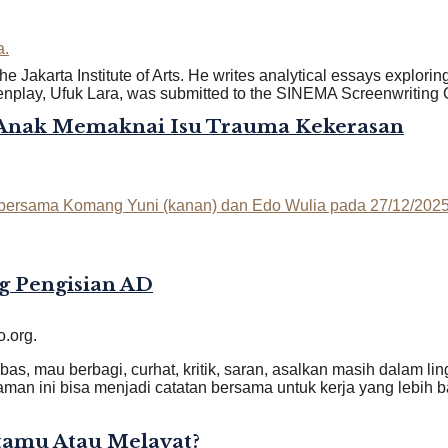
e Jakarta Institute of Arts. He writes analytical essays explori
nplay, Ufuk Lara, was submitted to the SINEMA Screenwriting 
-Anak Memaknai Isu Trauma Kekerasan
g Pengisian AD
o.org.
ebas, mau berbagi, curhat, kritik, saran, asalkan masih dalam l
an ini bisa menjadi catatan bersama untuk kerja yang lebih ba
rtamu Atau Melayat?