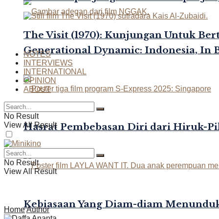
The Visit (1970): Kunjungan Untuk Be
Generational Dynamic: Indonesia, In 
NOTES
INTERVIEWS
INTERNATIONAL
OPINION
ABOUT
No Result
View All Result
Hasrat Pembebasan Diri dari Hiruk-Pi
No Result
View All Result
Kebiasaan Yang Diam-diam Menunduk
Home
Author