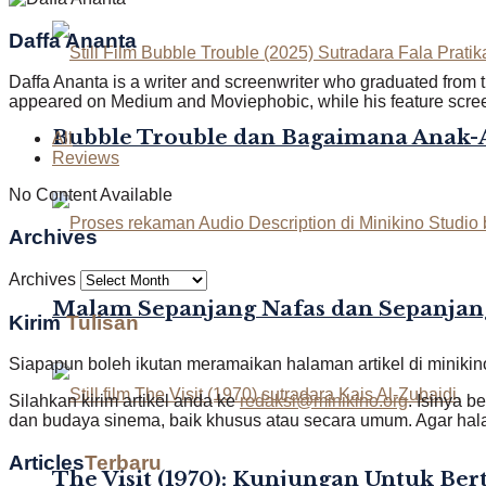
Daffa Ananta
Daffa Ananta is a writer and screenwriter who graduated from th
appeared on Medium and Moviephobic, while his feature scree
Bubble Trouble dan Bagaimana Anak
All
Reviews
No Content Available
Archives
Archives
Malam Sepanjang Nafas dan Sepanjan
Kirim
Tulisan
Siapapun boleh ikutan meramaikan halaman artikel di minikin
Silahkan kirim artikel anda ke
redaksi@minikino.org
. Isinya b
dan budaya sinema, baik khusus atau secara umum. Agar halam
Articles
Terbaru
The Visit (1970): Kunjungan Untuk Be