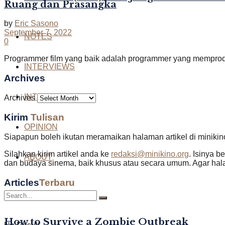
Ruang dan Prasangka
by
Eric Sasono
September 7, 2022
NOTES
0
Programmer film yang baik adalah programmer yang memproduk
INTERVIEWS
Archives
INTERNATIONAL
Archives
Kirim
Tulisan
OPINION
Siapapun boleh ikutan meramaikan halaman artikel di minikin
Silahkan kirim artikel anda ke
redaksi@minikino.org
. Isinya b
ABOUT
dan budaya sinema, baik khusus atau secara umum. Agar halam
Articles
Terbaru
How to Survive a Zombie Outbreak