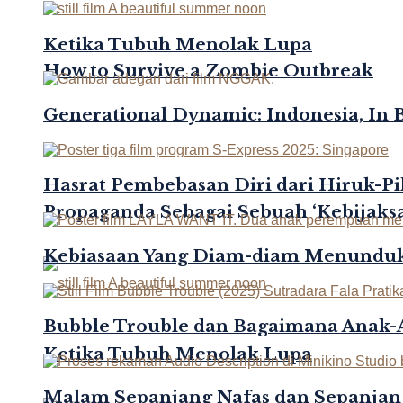
Ketika Tubuh Menolak Lupa
How to Survive a Zombie Outbreak
Generational Dynamic: Indonesia, In 
Hasrat Pembebasan Diri dari Hiruk-Pi
Propaganda Sebagai Sebuah ‘Kebijaksa
Kebiasaan Yang Diam-diam Menunduk
Bubble Trouble dan Bagaimana Anak
Ketika Tubuh Menolak Lupa
Malam Sepanjang Nafas dan Sepanjan