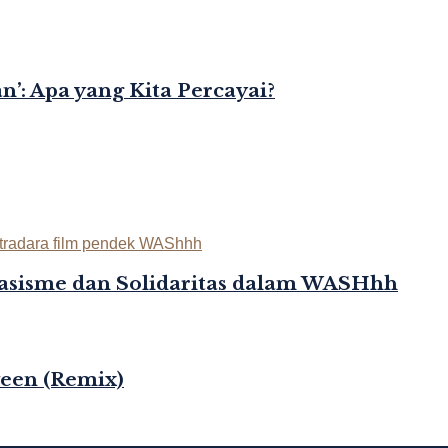
’: Apa yang Kita Percayai?
asisme dan Solidaritas dalam WASHhh
ween (Remix)