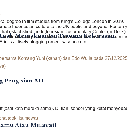
toral degree in film studies from King’s College London in 201
omote Indonesian culture to the UK public and beyond. For ten y
hat established the Indonesian Documentary Center (In-Docs) a
-Anak Memaknai Isu Trauma Kekerasan
esian film industry and edited a volume about Southeast Asian c
 Eric is actively blogging on ericsasono.com
g Pengisian AD
f (asal kata mereka sama). Di Iran, sensor yang ketat menyeba
rtamu Atau Melayat?