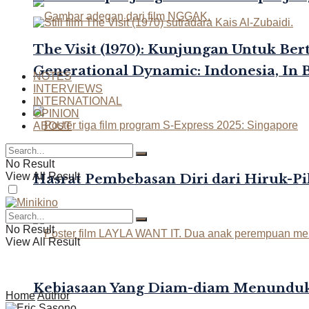
The Visit (1970): Kunjungan Untuk Be
Generational Dynamic: Indonesia, In 
NOTES
INTERVIEWS
INTERNATIONAL
OPINION
ABOUT
No Result
View All Result
Hasrat Pembebasan Diri dari Hiruk-Pi
No Result
View All Result
Kebiasaan Yang Diam-diam Menunduk
Home
Author