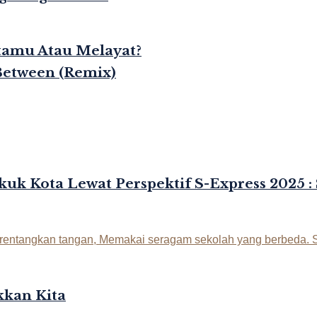
rtamu Atau Melayat?
Between (Remix)
kuk Kota Lewat Perspektif S-Express 2025 :
kan Kita