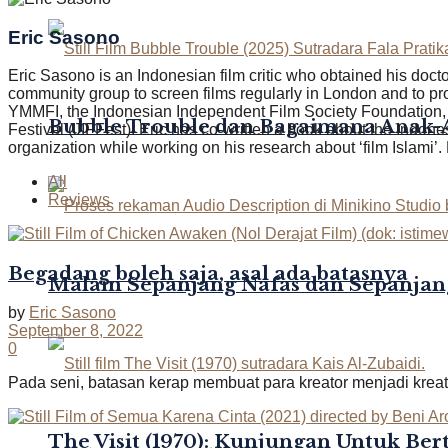
Eric Sasono
Eric Sasono is an Indonesian film critic who obtained his doc
community group to screen films regularly in London and to pr
YMMFI, the Indonesian Independent Film Society Foundation, t
Bubble Trouble dan Bagaimana Anak
Festival (JIFFest). Eric has co-written a book about the Indon
organization while working on his research about ‘film Islami’.
All
Reviews
Begadang boleh saja, asal ada batasnya
Malam Sepanjang Nafas dan Sepanjan
by
Eric Sasono
September 8, 2022
0
Pada seni, batasan kerap membuat para kreator menjadi kreati
The Visit (1970): Kunjungan Untuk Be