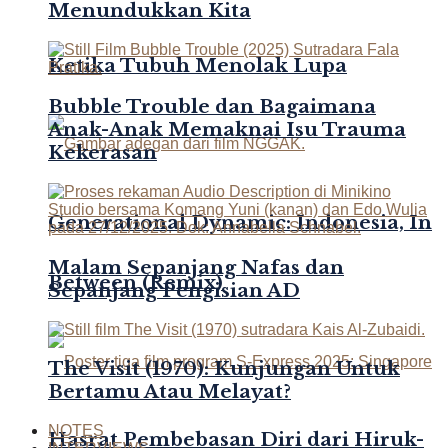
Menundukkan Kita
Ketika Tubuh Menolak Lupa
Bubble Trouble dan Bagaimana
Anak-Anak Memaknai Isu Trauma
Kekerasan
Generational Dynamic: Indonesia, In
Malam Sepanjang Nafas dan
Between (Remix)
Sepanjang Pengisian AD
The Visit (1970): Kunjungan Untuk
Bertamu Atau Melayat?
NOTES
Hasrat Pembebasan Diri dari Hiruk-