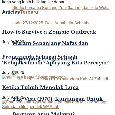
kerja yang lebih baik lagi ke depan.
Articles
Terbaru
How to Survive a Zombie Outbreak
July 9, 2026
Malam Sepanjang Nafas dan
Propaganda Sebagai Sebuah
Sepanjang Pengisian AD
‘Kebijaksanaan’: Apa yang Kita Percayai?
July 9, 2026
Ketika Tubuh Menolak Lupa
July 9, 2026
The Visit (1970): Kunjungan Untuk
Bertamu Atau Melayat?