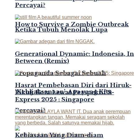
Percayai?
How to Survive a Zombie Outbreak
Ketika Tubuh Menolak Lupa
Generational Dynamic: Indonesia, In
Between (Remix)
Propaganda Sebagai Sebuah
Hasrat Pembebasan Diri dari Hiruk-
‘Kebijaksanaan’: Apa yang Kita
Pikuk Kota Lewat Perspektif S-
Express 2025 : Singapore
Percayai?
Kebiasaan Yang Diam-diam