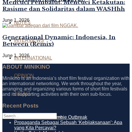
Mencuci Pembalut, Mencuci Ketakutan:
Rasisme dan Solidaritas dalam WASHhh
June 1, 2026
NOTES
Generational Dynamic: Indonesia, In
INTERVIEWS
Between (Remix)
June 1, 2026
INTERNATIONAL
ABOUT MINIKINO
OPINION
Minikino is an Indonesia’s short film festival organization with
an international networking. We work throughout the year,
arranging and organizing various forms of short film festivals
ABOUT
and its supporting activities with their own sub-focus.
Recent Posts
How to Survive a Zombie Outbreak
Propaganda Sebagai Sebuah ‘Kebijaksanaan’: Apa
yang Kita Percayai?