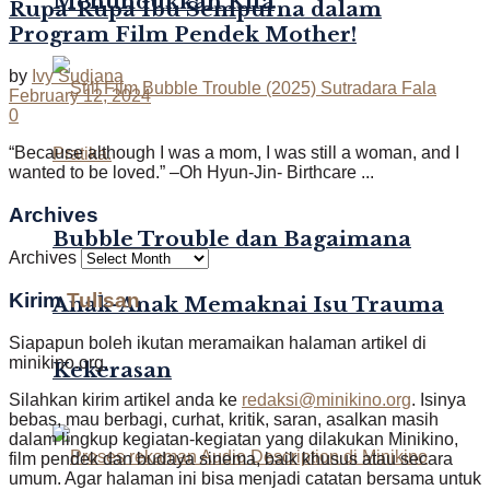
Menundukkan Kita
Rupa-Rupa Ibu Sempurna dalam
Program Film Pendek Mother!
by
Ivy Sudjana
February 12, 2024
0
“Because although I was a mom, I was still a woman, and I
wanted to be loved.” –Oh Hyun-Jin- Birthcare ...
Archives
Bubble Trouble dan Bagaimana
Archives
Kirim
Tulisan
Anak-Anak Memaknai Isu Trauma
Siapapun boleh ikutan meramaikan halaman artikel di
minikino.org.
Kekerasan
Silahkan kirim artikel anda ke
redaksi@minikino.org
. Isinya
bebas, mau berbagi, curhat, kritik, saran, asalkan masih
dalam lingkup kegiatan-kegiatan yang dilakukan Minikino,
film pendek dan budaya sinema, baik khusus atau secara
umum. Agar halaman ini bisa menjadi catatan bersama untuk