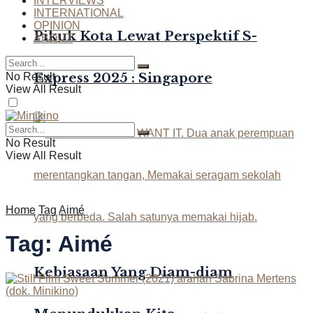
INTERVIEWS
INTERNATIONAL
OPINION
Pikuk Kota Lewat Perspektif S-
ABOUT
Express 2025 : Singapore
No Result
View All Result
No Result
View All Result
Home
Tag
Aimé
Tag:
Aimé
Kebiasaan Yang Diam-diam