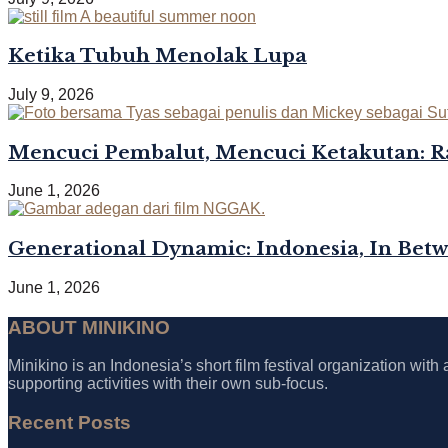
Ketika Tubuh Menolak Lupa
July 9, 2026
Mencuci Pembalut, Mencuci Ketakutan: R
June 1, 2026
Generational Dynamic: Indonesia, In Bet
June 1, 2026
ABOUT MINIKINO
Minikino is an Indonesia’s short film festival organization with
supporting activities with their own sub-focus.
Recent Posts