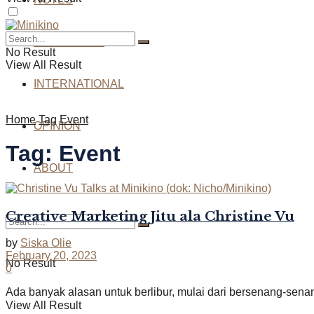
INTERVIEWS
No Result
View All Result
INTERNATIONAL
Home
Tag
Event
OPINION
Tag:
Event
ABOUT
Creative Marketing Jitu ala Christine Vu
by
Siska Olie
February 20, 2023
No Result
0
Ada banyak alasan untuk berlibur, mulai dari bersenang-senang,
View All Result