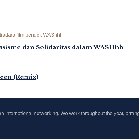
asisme dan Solidaritas dalam WASHhh
ween (Remix)
 an international networking. We work throughout the year, arrang