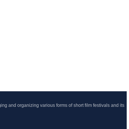
ing and organizing various forms of short film festivals and its