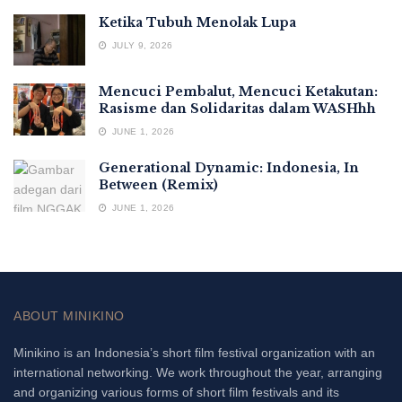
Ketika Tubuh Menolak Lupa
JULY 9, 2026
Mencuci Pembalut, Mencuci Ketakutan:
Rasisme dan Solidaritas dalam WASHhh
JUNE 1, 2026
Generational Dynamic: Indonesia, In
Between (Remix)
JUNE 1, 2026
ABOUT MINIKINO
Minikino is an Indonesia’s short film festival organization with an
international networking. We work throughout the year, arranging
and organizing various forms of short film festivals and its