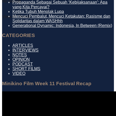
No Result
Propaganda Sebagai Sebuah ‘Kebijaksanaan’: Apa
yang Kita Percayai?
Ketika Tubuh Menolak Lupa
Mencuci Pembalut, Mencuci Ketakutan: Rasisme dan
View All Result
Solidaritas dalam WASHhh
Generational Dynamic: Indonesia, In Between (Remix)
CATEGORIES
ARTICLES
INTERVIEWS
NOTES
OPINION
PODCAST
SHORT FILMS
VIDEO
Minikino Film Week 11 Festival Recap