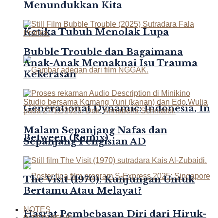
Menundukkan Kita
Ketika Tubuh Menolak Lupa
Bubble Trouble dan Bagaimana
Anak-Anak Memaknai Isu Trauma
Kekerasan
Generational Dynamic: Indonesia, In
Malam Sepanjang Nafas dan
Between (Remix)
Sepanjang Pengisian AD
The Visit (1970): Kunjungan Untuk
Bertamu Atau Melayat?
NOTES
Hasrat Pembebasan Diri dari Hiruk-