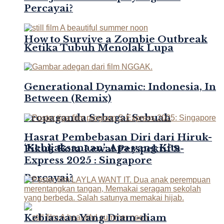
Percayai?
How to Survive a Zombie Outbreak
Ketika Tubuh Menolak Lupa
Generational Dynamic: Indonesia, In
Between (Remix)
Propaganda Sebagai Sebuah
Hasrat Pembebasan Diri dari Hiruk-
‘Kebijaksanaan’: Apa yang Kita
Pikuk Kota Lewat Perspektif S-
Express 2025 : Singapore
Percayai?
Kebiasaan Yang Diam-diam