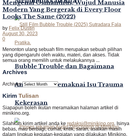
Menundukkan Kita
Mengenal Osmanthüs, Wujud Manusia
Modern Yang Bergerak di Every Floor
Looks The Same (2022)
by
Felix Dustin
August 30, 2023
0
Menonton ulang sebuah film merupakan sebuah pilihan
yang dipengaruhi oleh waktu, materi, dan akses. Tidak
semua orang memilih untuk melakukannya ...
Bubble Trouble dan Bagaimana
Archives
Anak-Anak Memaknai Isu Trauma
Archives
Kirim
Tulisan
Kekerasan
Siapapun boleh ikutan meramaikan halaman artikel di
minikino.org.
Silahkan kirim artikel anda ke
redaksi@minikino.org
. Isinya
bebas, mau berbagi, curhat, kritik, saran, asalkan masih
dalam lingkup kegiatan-kegiatan yang dilakukan Minikino,