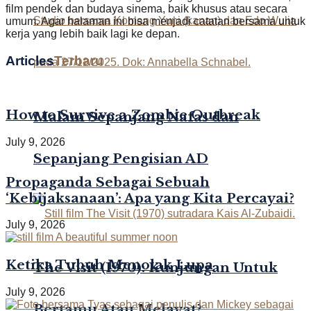
film pendek dan budaya sinema, baik khusus atau secara
umum. Agar halaman ini bisa menjadi catatan bersama untuk
kerja yang lebih baik lagi ke depan.
Articles
Terbaru
How to Survive a Zombie Outbreak
Malam Sepanjang Nafas dan
July 9, 2026
Sepanjang Pengisian AD
Propaganda Sebagai Sebuah
‘Kebijaksanaan’: Apa yang Kita Percayai?
July 9, 2026
Ketika Tubuh Menolak Lupa
The Visit (1970): Kunjungan Untuk
July 9, 2026
Bertamu Atau Melayat?