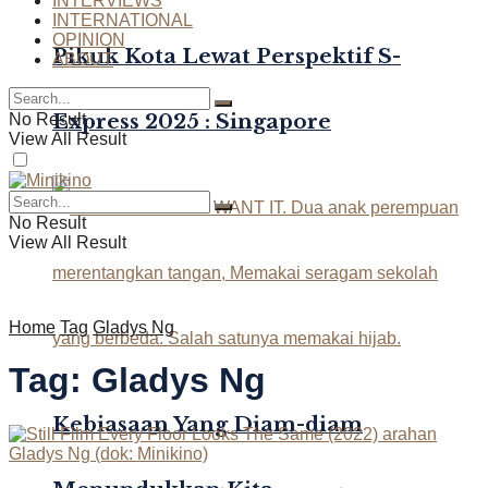
INTERVIEWS
INTERNATIONAL
OPINION
Pikuk Kota Lewat Perspektif S-
ABOUT
Express 2025 : Singapore
No Result
View All Result
No Result
View All Result
Home
Tag
Gladys Ng
Tag:
Gladys Ng
Kebiasaan Yang Diam-diam