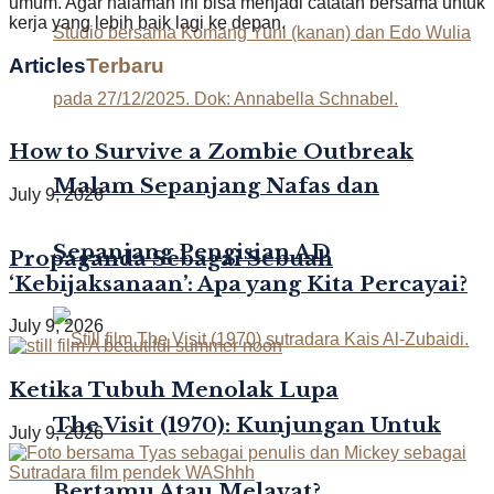
umum. Agar halaman ini bisa menjadi catatan bersama untuk
kerja yang lebih baik lagi ke depan.
Articles
Terbaru
How to Survive a Zombie Outbreak
Malam Sepanjang Nafas dan
July 9, 2026
Sepanjang Pengisian AD
Propaganda Sebagai Sebuah
‘Kebijaksanaan’: Apa yang Kita Percayai?
July 9, 2026
Ketika Tubuh Menolak Lupa
The Visit (1970): Kunjungan Untuk
July 9, 2026
Bertamu Atau Melayat?