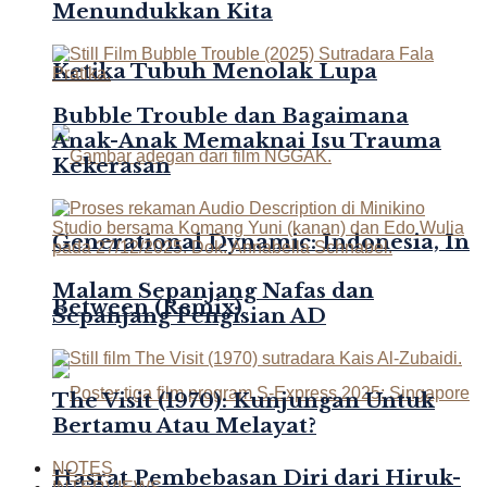
Menundukkan Kita
Ketika Tubuh Menolak Lupa
Bubble Trouble dan Bagaimana
Anak-Anak Memaknai Isu Trauma
Kekerasan
Generational Dynamic: Indonesia, In
Malam Sepanjang Nafas dan
Between (Remix)
Sepanjang Pengisian AD
The Visit (1970): Kunjungan Untuk
Bertamu Atau Melayat?
NOTES
Hasrat Pembebasan Diri dari Hiruk-