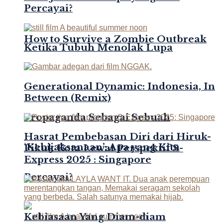
Percayai?
How to Survive a Zombie Outbreak
Ketika Tubuh Menolak Lupa
Generational Dynamic: Indonesia, In
Between (Remix)
Propaganda Sebagai Sebuah
Hasrat Pembebasan Diri dari Hiruk-
‘Kebijaksanaan’: Apa yang Kita
Pikuk Kota Lewat Perspektif S-
Express 2025 : Singapore
Percayai?
Kebiasaan Yang Diam-diam