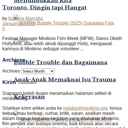
Menundukkan Kita
Toronto, Dingin tapi Hangat
by
Natania Marcella
January 9, 2025
0
Festival Manager Minikino Film Week (MFW), Stanis Obeth
Hollyfield, atau lebih akrab dipanggil Holly, mengawali
karirnya di Minikino sebagai volunteer ...
Archives
Bubble Trouble dan Bagaimana
Archives
Anak-Anak Memaknai Isu Trauma
Kirim
Tulisan
Siapapun boleh ikutan meramaikan halaman artikel di
Kekerasan
minikino.org.
Silahkan kirim artikel anda ke
redaksi@minikino.org
. Isinya
bebas, mau berbagi, curhat, kritik, saran, asalkan masih
dalam lingkup kegiatan-kegiatan yang dilakukan Minikino,
film pendek dan budaya sinema, baik khusus atau secara