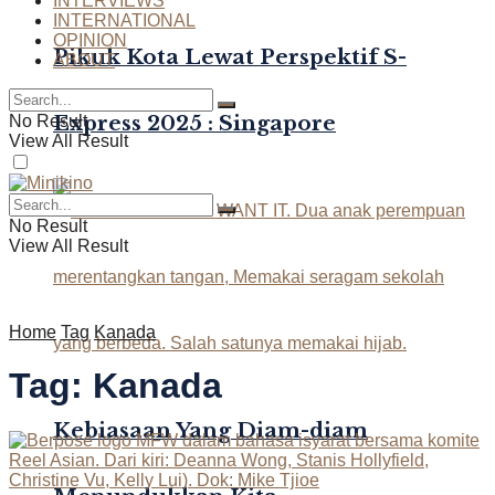
INTERVIEWS
INTERNATIONAL
OPINION
Pikuk Kota Lewat Perspektif S-
ABOUT
Express 2025 : Singapore
No Result
View All Result
No Result
View All Result
Home
Tag
Kanada
Tag:
Kanada
Kebiasaan Yang Diam-diam