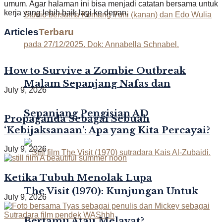
umum. Agar halaman ini bisa menjadi catatan bersama untuk
kerja yang lebih baik lagi ke depan.
Articles
Terbaru
How to Survive a Zombie Outbreak
Malam Sepanjang Nafas dan
July 9, 2026
Sepanjang Pengisian AD
Propaganda Sebagai Sebuah
‘Kebijaksanaan’: Apa yang Kita Percayai?
July 9, 2026
Ketika Tubuh Menolak Lupa
The Visit (1970): Kunjungan Untuk
July 9, 2026
Bertamu Atau Melayat?