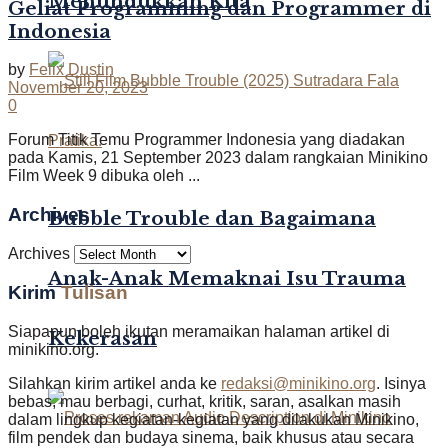
Menundukkan Kita
Geliat Programming dan Programmer di
Indonesia
by
Felix Dustin
November 20, 2023
0
Forum Titik Temu Programmer Indonesia yang diadakan
pada Kamis, 21 September 2023 dalam rangkaian Minikino
Film Week 9 dibuka oleh ...
Archives
Bubble Trouble dan Bagaimana
Archives
Anak-Anak Memaknai Isu Trauma
Kirim
Tulisan
Siapapun boleh ikutan meramaikan halaman artikel di
Kekerasan
minikino.org.
Silahkan kirim artikel anda ke
redaksi@minikino.org
. Isinya
bebas, mau berbagi, curhat, kritik, saran, asalkan masih
dalam lingkup kegiatan-kegiatan yang dilakukan Minikino,
film pendek dan budaya sinema, baik khusus atau secara