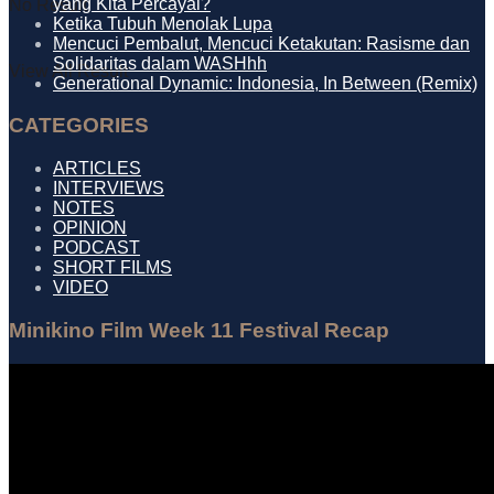
yang Kita Percayai?
No Result
Ketika Tubuh Menolak Lupa
Mencuci Pembalut, Mencuci Ketakutan: Rasisme dan
Solidaritas dalam WASHhh
View All Result
Generational Dynamic: Indonesia, In Between (Remix)
CATEGORIES
ARTICLES
INTERVIEWS
NOTES
OPINION
PODCAST
SHORT FILMS
VIDEO
Minikino Film Week 11 Festival Recap