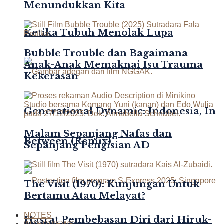
Menundukkan Kita
Ketika Tubuh Menolak Lupa
Bubble Trouble dan Bagaimana
Anak-Anak Memaknai Isu Trauma
Kekerasan
Generational Dynamic: Indonesia, In
Malam Sepanjang Nafas dan
Between (Remix)
Sepanjang Pengisian AD
The Visit (1970): Kunjungan Untuk
Bertamu Atau Melayat?
NOTES
Hasrat Pembebasan Diri dari Hiruk-