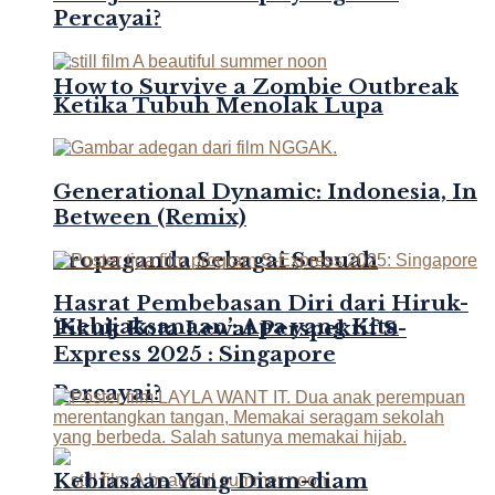
Percayai?
How to Survive a Zombie Outbreak
Ketika Tubuh Menolak Lupa
Generational Dynamic: Indonesia, In
Between (Remix)
Propaganda Sebagai Sebuah
Hasrat Pembebasan Diri dari Hiruk-
‘Kebijaksanaan’: Apa yang Kita
Pikuk Kota Lewat Perspektif S-
Express 2025 : Singapore
Percayai?
Kebiasaan Yang Diam-diam