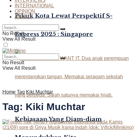
INTERVIEWS
INTERNATIONAL
OPINION
Pikuk Kota Lewat Perspektif S-
ABOUT
Express 2025 : Singapore
No Result
View All Result
No Result
View All Result
Home
Tag
Kiki Muchtar
Tag:
Kiki Muchtar
Kebiasaan Yang Diam-diam