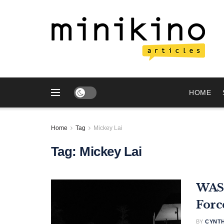
HOME
Home
Tag
Mickey Lai
Tag:
Mickey Lai
WASh
Forc
BY
CYNT