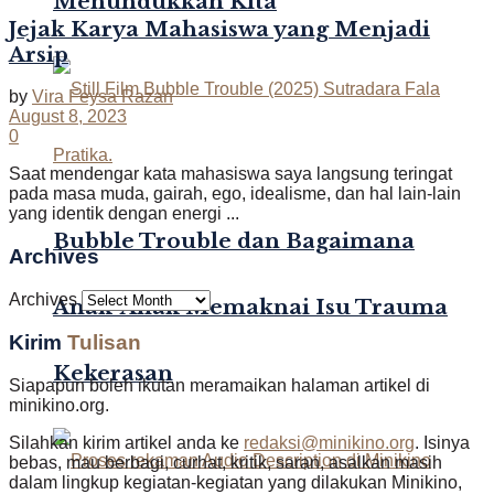
Menundukkan Kita
Jejak Karya Mahasiswa yang Menjadi
Arsip
by
Vira Feysa Razan
August 8, 2023
0
Saat mendengar kata mahasiswa saya langsung teringat
pada masa muda, gairah, ego, idealisme, dan hal lain-lain
yang identik dengan energi ...
Bubble Trouble dan Bagaimana
Archives
Archives
Anak-Anak Memaknai Isu Trauma
Kirim
Tulisan
Kekerasan
Siapapun boleh ikutan meramaikan halaman artikel di
minikino.org.
Silahkan kirim artikel anda ke
redaksi@minikino.org
. Isinya
bebas, mau berbagi, curhat, kritik, saran, asalkan masih
dalam lingkup kegiatan-kegiatan yang dilakukan Minikino,