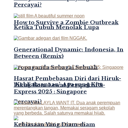
Percayai?
How to Survive a Zombie Outbreak
Ketika Tubuh Menolak Lupa
Generational Dynamic: Indonesia, In
Between (Remix)
Propaganda Sebagai Sebuah
Hasrat Pembebasan Diri dari Hiruk-
‘Kebijaksanaan’: Apa yang Kita
Pikuk Kota Lewat Perspektif S-
Express 2025 : Singapore
Percayai?
Kebiasaan Yang Diam-diam