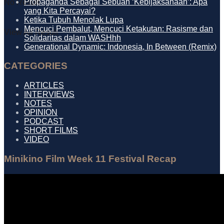
Propaganda Sebagai Sebuah ‘Kebijaksanaan’: Apa
No Result
yang Kita Percayai?
Ketika Tubuh Menolak Lupa
Mencuci Pembalut, Mencuci Ketakutan: Rasisme dan
View All Result
Solidaritas dalam WASHhh
Generational Dynamic: Indonesia, In Between (Remix)
CATEGORIES
ARTICLES
INTERVIEWS
NOTES
OPINION
PODCAST
SHORT FILMS
VIDEO
Minikino Film Week 11 Festival Recap