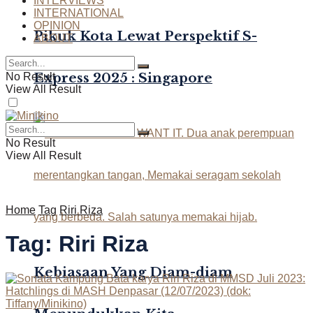
INTERVIEWS
INTERNATIONAL
OPINION
Pikuk Kota Lewat Perspektif S-
ABOUT
Express 2025 : Singapore
No Result
View All Result
No Result
View All Result
Home
Tag
Riri Riza
Tag:
Riri Riza
Kebiasaan Yang Diam-diam