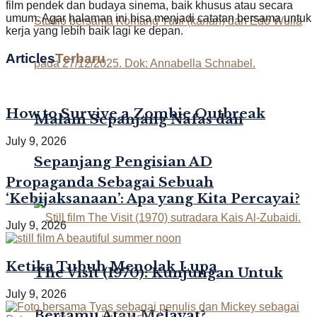
film pendek dan budaya sinema, baik khusus atau secara
umum. Agar halaman ini bisa menjadi catatan bersama untuk
kerja yang lebih baik lagi ke depan.
Articles
Terbaru
How to Survive a Zombie Outbreak
Malam Sepanjang Nafas dan
July 9, 2026
Sepanjang Pengisian AD
Propaganda Sebagai Sebuah
‘Kebijaksanaan’: Apa yang Kita Percayai?
July 9, 2026
Ketika Tubuh Menolak Lupa
The Visit (1970): Kunjungan Untuk
July 9, 2026
Bertamu Atau Melayat?