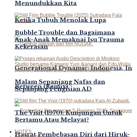
Menundukkan Kita
Ketika Tubuh Menolak Lupa
Bubble Trouble dan Bagaimana
Anak-Anak Memaknai Isu Trauma
Kekerasan
Generational Dynamic: Indonesia, In
Malam Sepanjang Nafas dan
Between (Remix)
Sepanjang Pengisian AD
The Visit (1970): Kunjungan Untuk
Bertamu Atau Melayat?
NOTES
Hasrat Pembebasan Diri dari Hiruk-