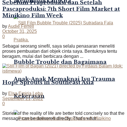
Menundukkan Kita
Sebelum Praproduksi dan Setelah
Pascaproduksi: 7th Short Film Market at
Minikino Film Week
by
Audie Ferrell
October 31, 2025
0
Sebagai seorang sinefil, saya selalu penasaran meneliti
proses pembuatan dari objek cinta saya. Bentuknya tentu
beragam, mulai dari berbicara dengan ...
Bubble Trouble dan Bagaimana
Anak-Anak Memaknai Isu Trauma
Hope Sprouts in Southeast Asia
by
Elsa Emiria Leba
Kekerasan
September 21, 2022
0
Stories of the reality of life are better told concisely so that the
message can be delivered directly. That’s what ...