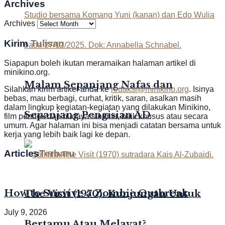
Archives
Archives
Kirim
Tulisan
Siapapun boleh ikutan meramaikan halaman artikel di
minikino.org.
Malam Sepanjang Nafas dan
Silahkan kirim artikel anda ke
redaksi@minikino.org
. Isinya
bebas, mau berbagi, curhat, kritik, saran, asalkan masih
dalam lingkup kegiatan-kegiatan yang dilakukan Minikino,
Sepanjang Pengisian AD
film pendek dan budaya sinema, baik khusus atau secara
umum. Agar halaman ini bisa menjadi catatan bersama untuk
kerja yang lebih baik lagi ke depan.
Articles
Terbaru
How to Survive a Zombie Outbreak
The Visit (1970): Kunjungan Untuk
July 9, 2026
Bertamu Atau Melayat?