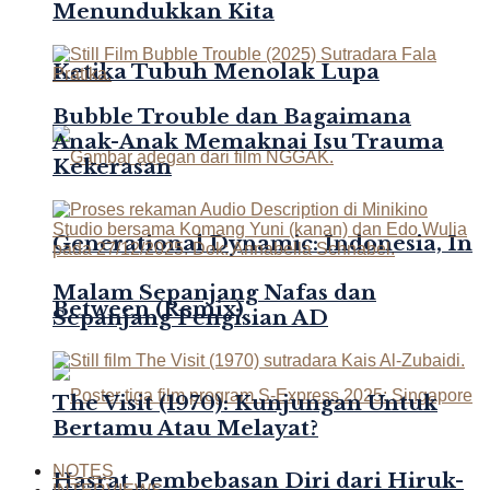
Menundukkan Kita
Ketika Tubuh Menolak Lupa
Bubble Trouble dan Bagaimana
Anak-Anak Memaknai Isu Trauma
Kekerasan
Generational Dynamic: Indonesia, In
Malam Sepanjang Nafas dan
Between (Remix)
Sepanjang Pengisian AD
The Visit (1970): Kunjungan Untuk
Bertamu Atau Melayat?
NOTES
Hasrat Pembebasan Diri dari Hiruk-