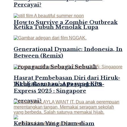
Percayai?
How to Survive a Zombie Outbreak
Ketika Tubuh Menolak Lupa
Generational Dynamic: Indonesia, In
Between (Remix)
Propaganda Sebagai Sebuah
Hasrat Pembebasan Diri dari Hiruk-
‘Kebijaksanaan’: Apa yang Kita
Pikuk Kota Lewat Perspektif S-
Express 2025 : Singapore
Percayai?
Kebiasaan Yang Diam-diam