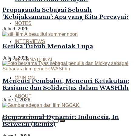
Propaganda Sebagai Sebuah
‘Kebijaksanaan’: Apa yang Kita Percayai?
NOTES
July 9, 2026
INTERVIEWS
Ketika Tubuh Menolak Lupa
July 9, 2026
INTERNATIONAL
OPINION
Mencuci Pembalut, Mencuci Ketakutan:
Rasisme dan Solidaritas dalam WASHhh
ABOUT
June 1, 2026
Generational Dynamic: Indonesia, In
Between (Remix)
June 1, 2026