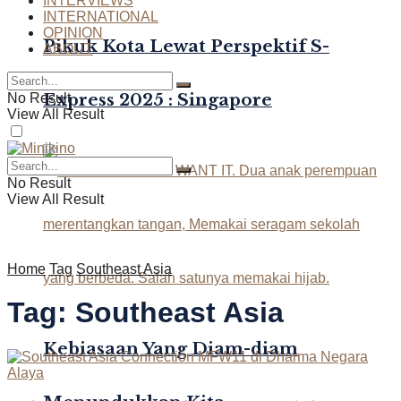
INTERVIEWS
INTERNATIONAL
OPINION
Pikuk Kota Lewat Perspektif S-
ABOUT
Express 2025 : Singapore
No Result
View All Result
No Result
View All Result
Home
Tag
Southeast Asia
Tag:
Southeast Asia
Kebiasaan Yang Diam-diam