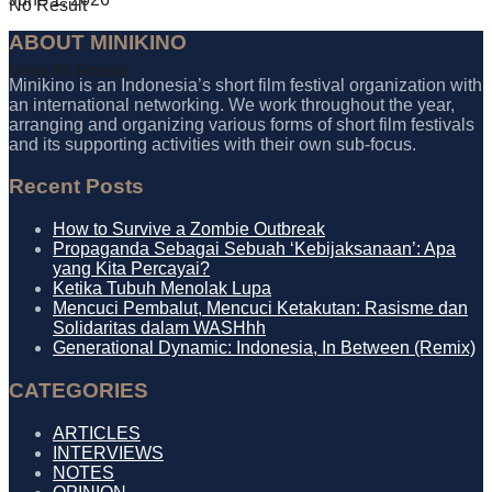
No Result
ABOUT MINIKINO
View All Result
Minikino is an Indonesia’s short film festival organization with
an international networking. We work throughout the year,
arranging and organizing various forms of short film festivals
and its supporting activities with their own sub-focus.
Recent Posts
How to Survive a Zombie Outbreak
Propaganda Sebagai Sebuah ‘Kebijaksanaan’: Apa
yang Kita Percayai?
Ketika Tubuh Menolak Lupa
Mencuci Pembalut, Mencuci Ketakutan: Rasisme dan
Solidaritas dalam WASHhh
Generational Dynamic: Indonesia, In Between (Remix)
CATEGORIES
ARTICLES
INTERVIEWS
NOTES