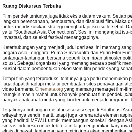
Ruang Diskursus Terbuka
Film pendek tentunya juga tidak eksis dalam vakum. Setiap pela
langkah perencanaan, pembuatan, dan distribusi film. Maka dar
untuk mendiskusikan strategi menghadapi isu-isu tersebut. Da
yaitu “Southeast Asia Connections”. Sesi ini mengangkat isu-is
investasi, dan seleksi festival menanggapinya.
Keterhubungan yang menjadi judul dari sesi ini memang sangat
negara Asia Tenggara, Prima Sirivasuntra dari Purin Film Fu
tantangan-tantangan bersama seperti kemiripan atmosfer pol
solusi. Sebagai organisasi yang memang secara spesifik men
krusial dalam pembentukan ekosistem film pendek yang sehat
Tetapi film yang terproduksi tentunya juga perlu menemukan pen
juga dapat dihadapi melalui pembuatan situs penayangan alter
video bernama
Cinemata.org
yang memang menarget film-film 
mungkin masih mahal untuk banyak pembuat film pendek,
pla
banyak anak-anak muda yang kini tertarik menjadi programer
Terjalinnya hubungan melalui sesi-sesi seperti Southeast Asia
wilayahnya sendiri nanti, tetapi juga karena ada elemen asp
yang hadir di MFW11 untuk “membangun koneksi” dengan Asia T
sineas Indonesia untuk lebih rajin lagi mengirimkan karyany
eksis di bawah tantangan yang mirip juga akan memberikan