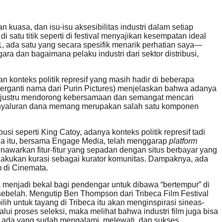
n kuasa, dan isu-isu aksesibilitas industri dalam setiap
 satu titik seperti di festival menyajikan kesempatan ideal
1, ada satu yang secara spesifik menarik perhatian saya—
ara dan bagaimana pelaku industri dari sektor distribusi,
 konteks politik represif yang masih hadir di beberapa
 berganti nama dari Purin Pictures) menjelaskan bahwa adanya
tu justru mendorong kebersamaan dan semangat mencari
 penyaluran dana memang merupakan salah satu komponen
si seperti King Catoy, adanya konteks politik represif tadi
pina itu, bersama Engage Media, telah menggarap
platform
nawarkan fitur-fitur yang sepadan dengan situs berbayar yang
lakukan kurasi sebagai kurator komunitas. Dampaknya, ada
 di Cinemata.
sa menjadi bekal bagi pendengar untuk dibawa “bertempur” di
sebelah. Mengutip Ben Thompson dari Tribeca Film Festival
ih untuk tayang di Tribeca itu akan menginspirasi sineas-
i proses seleksi, maka melihat bahwa industri film juga bisa
 ada yang sudah mengalami, melewati, dan sukses