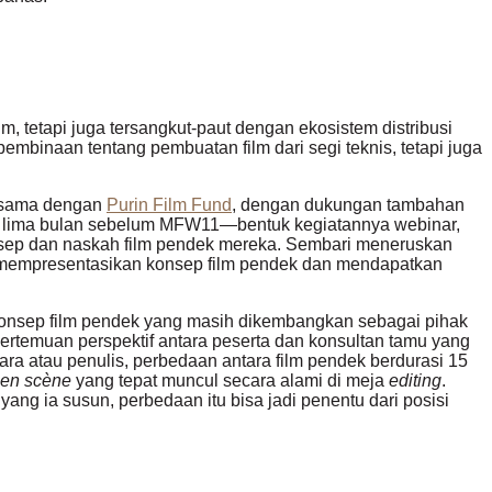
lm, tetapi juga tersangkut-paut dengan ekosistem distribusi
embinaan tentang pembuatan film dari segi teknis, tetapi juga
ersama dengan
Purin Film Fund
, dengan dukungan tambahan
lan lima bulan sebelum MFW11—bentuk kegiatannya webinar,
nsep dan naskah film pendek mereka. Sembari meneruskan
k mempresentasikan konsep film pendek dan mendapatkan
 konsep film pendek yang masih dikembangkan sebagai pihak
pertemuan perspektif antara peserta dan konsultan tamu yang
dara atau penulis, perbedaan antara film pendek berdurasi 15
 en scène
yang tepat muncul secara alami di meja
editing
.
ang ia susun, perbedaan itu bisa jadi penentu dari posisi