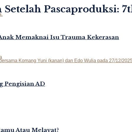
Setelah Pascaproduksi: 7t
-Anak Memaknai Isu Trauma Kekerasan
g Pengisian AD
rtamu Atau Melayat?