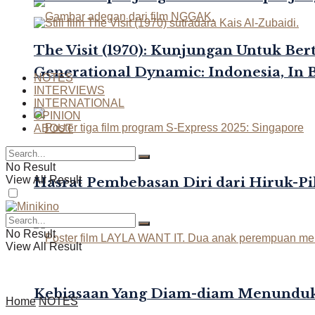
The Visit (1970): Kunjungan Untuk Be
Generational Dynamic: Indonesia, In 
NOTES
INTERVIEWS
INTERNATIONAL
OPINION
ABOUT
No Result
View All Result
Hasrat Pembebasan Diri dari Hiruk-Pi
No Result
View All Result
Kebiasaan Yang Diam-diam Menunduk
Home
NOTES