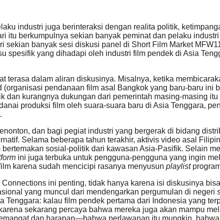
ku industri juga berinteraksi dengan realita politik, ketimpanga
i itu berkumpulnya sekian banyak peminat dan pelaku industri di
ri sekian banyak sesi diskusi panel di Short Film Market MFW1
u spesifik yang dihadapi oleh industri film pendek di Asia Tengg
 terasa dalam aliran diskusinya. Misalnya, ketika membicarakan
nd (organisasi pendanaan film asal Bangkok yang baru-baru ini
itik dan kurangnya dukungan dari pemerintah masing-masing i
danai produksi film oleh suara-suara baru di Asia Tenggara,
.
onton, dan bagi pegiat industri yang bergerak di bidang distribu
natif. Selama beberapa tahun terakhir, aktivis video asal Fili
bertemakan sosial-politik dari kawasan Asia-Pasifik. Selain me
tform
ini juga terbuka untuk pengguna-pengguna yang ingin me
film karena sudah mencicipi rasanya menyusun
playlist
program
 Connections ini penting, tidak hanya karena isi diskusinya bi
irasional yang muncul dari mendengarkan pergumulan di negeri 
enggara: kalau film pendek pertama dari Indonesia yang terpil
a karena sekarang percaya bahwa mereka juga akan mampu melalu
 semangat dan harapan—bahwa perlawanan itu mungkin, bahwa