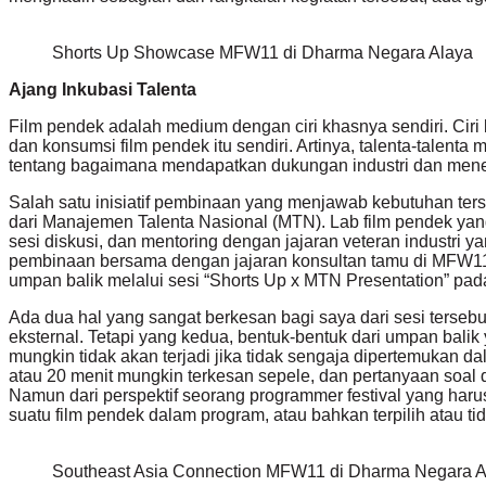
Shorts Up Showcase MFW11 di Dharma Negara Alaya
Ajang Inkubasi Talenta
Film pendek adalah medium dengan ciri khasnya sendiri. Ciri kh
dan konsumsi film pendek itu sendiri. Artinya, talenta-talen
tentang bagaimana mendapatkan dukungan industri dan menemuk
Salah satu inisiatif pembinaan yang menjawab kebutuhan ter
dari Manajemen Talenta Nasional (MTN). Lab film pendek yan
sesi diskusi, dan mentoring dengan jajaran veteran indust
pembinaan bersama dengan jajaran konsultan tamu di MFW11,
umpan balik melalui sesi “Shorts Up x MTN Presentation” pad
Ada dua hal yang sangat berkesan bagi saya dari sesi terse
eksternal. Tetapi yang kedua, bentuk-bentuk dari umpan balik
mungkin tidak akan terjadi jika tidak sengaja dipertemukan d
atau 20 menit mungkin terkesan sepele, dan pertanyaan soal d
Namun dari perspektif seorang programmer festival yang harus 
suatu film pendek dalam program, atau bahkan terpilih atau tid
Southeast Asia Connection MFW11 di Dharma Negara A