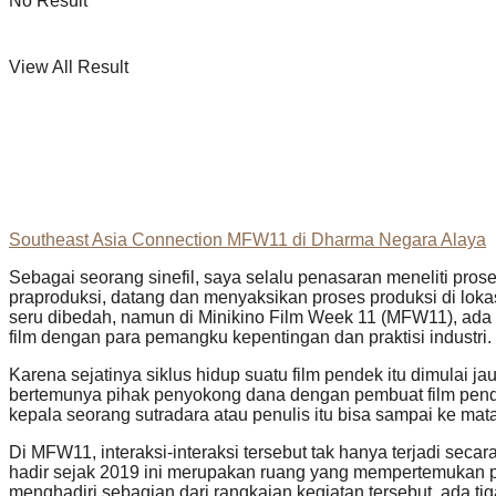
No Result
View All Result
Southeast Asia Connection MFW11 di Dharma Negara Alaya
Sebagai seorang sinefil, saya selalu penasaran meneliti pros
praproduksi, datang dan menyaksikan proses produksi di lok
seru dibedah, namun di Minikino Film Week 11 (MFW11), ada s
film dengan para pemangku kepentingan dan praktisi industri.
Karena sejatinya siklus hidup suatu film pendek itu dimulai j
bertemunya pihak penyokong dana dengan pembuat film pende
kepala seorang sutradara atau penulis itu bisa sampai ke ma
Di MFW11, interaksi-interaksi tersebut tak hanya terjadi secara
hadir sejak 2019 ini merupakan ruang yang mempertemukan pem
menghadiri sebagian dari rangkaian kegiatan tersebut, ada tig