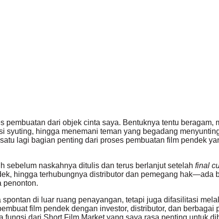
es pembuatan dari objek cinta saya. Bentuknya tentu beragam, m
asi syuting, hingga menemani teman yang begadang menyunting
atu lagi bagian penting dari proses pembuatan film pendek ya
auh sebelum naskahnya ditulis dan terus berlanjut setelah
final c
k, hingga terhubungnya distributor dan pemegang hak—ada ban
ta penonton.
 spontan di luar ruang penayangan, tetapi juga difasilitasi mela
buat film pendek dengan investor, distributor, dan berbagai p
a fungsi dari Short Film Market yang saya rasa penting untuk d