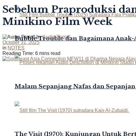
Sebelum Praproduksi dan 
Minikino Film Week
by
Audie Ferrell
Bubble Trouble dan Bagaimana Anak
October 31, 2025
in
NOTES
Reading Time: 6 mins read
Malam Sepanjang Nafas dan Sepanjan
The Visit (1970): Kunjungan Untuk Be