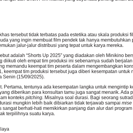
as tersebut tidak terbatas pada estetika atau skala produksi fi
ta muda yang ingin membuat film pendek tak hanya membutuhkan p
an jalur-jalur distribusi yang tepat untuk karya mereka.
sebut adalah “Shorts Up 2025” yang diadakan oleh Minikino b
g diikuti oleh empat tim produksi ini sebenarnya sudah berja
ri yang memandu keempat tim peserta dalam mengembangkan ko
 keempat tim produksi tersebut juga diberi kesempatan untu
a Senin (15/09/2025).
but. Pertama, tentunya ada kesempatan langka untuk mengintip
 yang diberikan para konsultan tamu juga sangat menarik. Ada 
alam konteks
pitching
. Misalnya soal durasi. Bagi seorang sutra
urasi mungkin lebih baik dibiarkan tidak terjawab sampai
mise
sangat berhati-hati memikirkan panjang dan alur dari program y
ak terpilihnya suatu karya.
laya