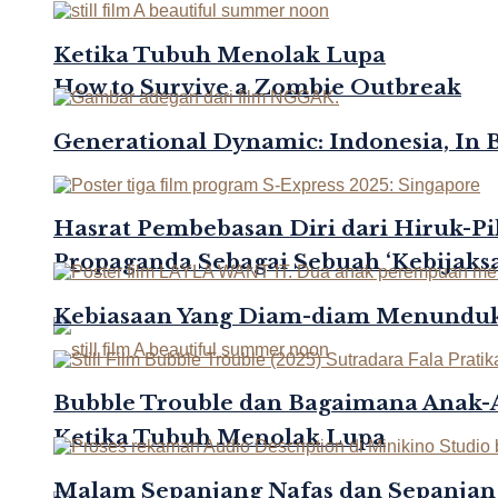
Ketika Tubuh Menolak Lupa
How to Survive a Zombie Outbreak
Generational Dynamic: Indonesia, In 
Hasrat Pembebasan Diri dari Hiruk-Pi
Propaganda Sebagai Sebuah ‘Kebijaksa
Kebiasaan Yang Diam-diam Menunduk
Bubble Trouble dan Bagaimana Anak
Ketika Tubuh Menolak Lupa
Malam Sepanjang Nafas dan Sepanjan