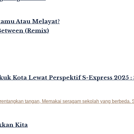
rtamu Atau Melayat?
Between (Remix)
kuk Kota Lewat Perspektif S-Express 2025 :
kan Kita