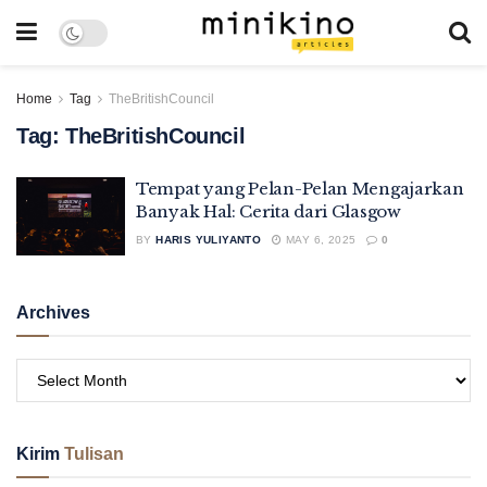
Home
Tag
TheBritishCouncil
Tag:
TheBritishCouncil
Tempat yang Pelan-Pelan Mengajarkan
Banyak Hal: Cerita dari Glasgow
BY
HARIS YULIYANTO
MAY 6, 2025
0
Archives
Kirim
Tulisan