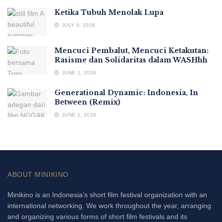
Ketika Tubuh Menolak Lupa
JULY 9, 2026
Mencuci Pembalut, Mencuci Ketakutan:
Rasisme dan Solidaritas dalam WASHhh
JUNE 1, 2026
Generational Dynamic: Indonesia, In
Between (Remix)
JUNE 1, 2026
ABOUT MINIKINO
Minikino is an Indonesia’s short film festival organization with an
international networking. We work throughout the year, arranging
and organizing various forms of short film festivals and its