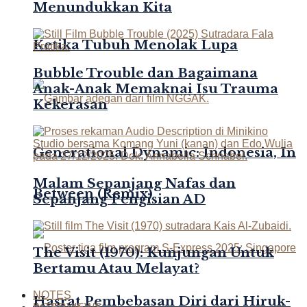
Menundukkan Kita
Ketika Tubuh Menolak Lupa
Bubble Trouble dan Bagaimana
Anak-Anak Memaknai Isu Trauma
Kekerasan
Generational Dynamic: Indonesia, In
Malam Sepanjang Nafas dan
Between (Remix)
Sepanjang Pengisian AD
The Visit (1970): Kunjungan Untuk
Bertamu Atau Melayat?
NOTES
Hasrat Pembebasan Diri dari Hiruk-