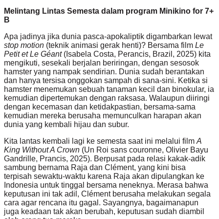
Melintang Lintas Semesta dalam program Minikino for 7+
B
Apa jadinya jika dunia pasca-apokaliptik digambarkan lewat
stop motion
(teknik animasi gerak henti)? Bersama film
Le
Petit et Le Géant
(Isabela Costa, Perancis, Brazil, 2025)
kita
mengikuti, sesekali berjalan beriringan, dengan sesosok
hamster yang nampak sendirian. Dunia sudah berantakan
dan hanya tersisa onggokan sampah di sana-sini. Ketika si
hamster menemukan sebuah tanaman kecil dan binokular, ia
kemudian dipertemukan dengan raksasa. Walaupun diiringi
dengan kecemasan dan ketidakpastian, bersama-sama
kemudian mereka berusaha memunculkan harapan akan
dunia yang kembali hijau dan subur.
Kita lantas kembali lagi ke semesta saat ini melalui film
A
King Without A Crown
(Un Roi sans couronne, Olivier Bayu
Gandrille, Prancis, 2025). Berpusat pada relasi kakak-adik
sambung bernama Raja dan Clément, yang kini bisa
terpisah sewaktu-waktu karena Raja akan dipulangkan ke
Indonesia untuk tinggal bersama neneknya. Merasa bahwa
keputusan ini tak adil, Clément berusaha melakukan segala
cara agar rencana itu gagal. Sayangnya, bagaimanapun
juga keadaan tak akan berubah, keputusan sudah diambil