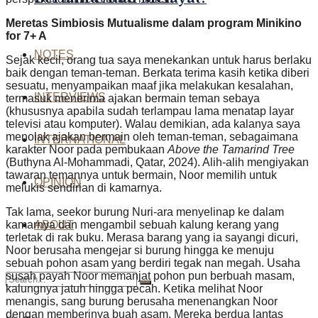
Meretas Simbiosis Mutualisme dalam program Minikino
for 7+ A
NOTES
Sejak kecil, orang tua saya menekankan untuk harus berlaku
baik dengan teman-teman. Berkata terima kasih ketika diberi
sesuatu, menyampaikan maaf jika melakukan kesalahan,
INTERVIEWS
termasuk menerima ajakan bermain teman sebaya
(khususnya apabila sudah terlampau lama menatap layar
televisi atau komputer). Walau demikian, ada kalanya saya
menolak ajakan bermain oleh teman-teman, sebagaimana
INTERNATIONAL
karakter Noor pada pembukaan
Above the Tamarind Tree
(Buthyna Al-Mohammadi, Qatar, 2024). Alih-alih mengiyakan
tawaran temannya untuk bermain, Noor memilih untuk
OPINION
melukis sendirian di kamarnya.
Tak lama, seekor burung Nuri-ara menyelinap ke dalam
kamarnya dan mengambil sebuah kalung kerang yang
ABOUT
terletak di rak buku. Merasa barang yang ia sayangi dicuri,
Noor berusaha mengejar si burung hingga ke menuju
sebuah pohon asam yang berdiri tegak nan megah. Usaha
susah payah Noor memanjat pohon pun berbuah masam,
kalungnya jatuh hingga pecah. Ketika melihat Noor
menangis, sang burung berusaha menenangkan Noor
dengan memberinya buah asam. Mereka berdua lantas