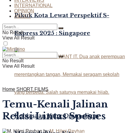
INTERVIEWS
INTERNATIONAL
OPINION
Pikuk Kota Lewat Perspektif S-
ABOUT
Express 2025 : Singapore
No Result
View All Result
No Result
View All Result
Home
SHORT FILMS
Temu-Kenali Jalinan
Relasi Lintas Spesies
Kebiasaan Yang Diam-diam
by
M. Hilmi Reyhan