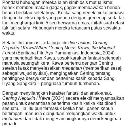
Pondasi hubungan mereka ialah simbiosis mutualisme:
nenek memberi makan gagak, gagak membawakan benda-
benda berkilau setelahnya. Ketika sang nenek mulai jumawa
dengan koleksi objek yang penuh dengan gemerlap serta tak
lagi menghargai koin 5 sen berwarna emas, inilah saat relasi
tak lagi setara. Hubungan mereka terancam putus sewaktu-
waktu.
Selain film animasi, ada juga film
live-action,
Cening
Nepukin I Kawa/When Cening Meets Kawa, the Magical
Forest
(Epriliana Fitri Ayu Pamungkas, Indonesia, 2024)
yang menghadirkan Kawa, sosok karakter fantasi setengah
manusia setengah kera. Kawa bertemu dengan Cening
setelah ia tak menyelesaikan
mebanten
(memberikan sesaji
sebagai wujud syukur), mengingatkan Cening tentang
pentingnya bersyukur dan berterima kasih kepada Sang
Hyang Sangkara – penguasa tumbuh-tumbuhan.
Dengan menyilangkan karakter fantasi dan anak-anak,
Cening Nepukin I Kawa
(2024) secara efektif menyampaikan
pesan untuk senantiasa berterima kasih ketika kita diberi
sesuatu. Hal itu pun termasuk ketika hasil panen kebun
berlimpah, manusia dianjurkan meluangkan waktu untuk
mebanten
dan tidak mengesampingkannya demi keinginan
pribadi.