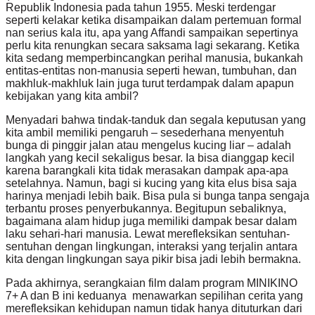
Republik Indonesia pada tahun 1955. Meski terdengar
seperti kelakar ketika disampaikan dalam pertemuan formal
nan serius kala itu, apa yang Affandi sampaikan sepertinya
perlu kita renungkan secara saksama lagi sekarang. Ketika
kita sedang memperbincangkan perihal manusia, bukankah
entitas-entitas non-manusia seperti hewan, tumbuhan, dan
makhluk-makhluk lain juga turut terdampak dalam apapun
kebijakan yang kita ambil?
Menyadari bahwa tindak-tanduk dan segala keputusan yang
kita ambil memiliki pengaruh – sesederhana menyentuh
bunga di pinggir jalan atau mengelus kucing liar – adalah
langkah yang kecil sekaligus besar. Ia bisa dianggap kecil
karena barangkali kita tidak merasakan dampak apa-apa
setelahnya. Namun, bagi si kucing yang kita elus bisa saja
harinya menjadi lebih baik. Bisa pula si bunga tanpa sengaja
terbantu proses penyerbukannya. Begitupun sebaliknya,
bagaimana alam hidup juga memiliki dampak besar dalam
laku sehari-hari manusia. Lewat merefleksikan sentuhan-
sentuhan dengan lingkungan, interaksi yang terjalin antara
kita dengan lingkungan saya pikir bisa jadi lebih bermakna.
Pada akhirnya, serangkaian film dalam program MINIKINO
7+ A dan B ini keduanya menawarkan sepilihan cerita yang
merefleksikan kehidupan namun tidak hanya dituturkan dari