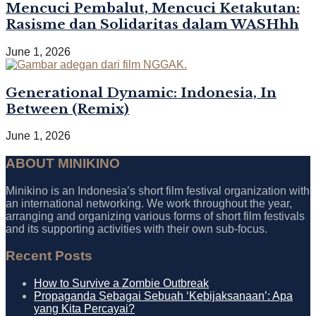
Mencuci Pembalut, Mencuci Ketakutan:
Rasisme dan Solidaritas dalam WASHhh
June 1, 2026
Generational Dynamic: Indonesia, In
Between (Remix)
June 1, 2026
ABOUT MINIKINO
Minikino is an Indonesia’s short film festival organization with
an international networking. We work throughout the year,
arranging and organizing various forms of short film festivals
and its supporting activities with their own sub-focus.
Recent Posts
How to Survive a Zombie Outbreak
Propaganda Sebagai Sebuah ‘Kebijaksanaan’: Apa
yang Kita Percayai?