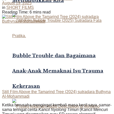
Menundukkan Kita
August 19, 2025
in
SHORT FILMS
Reading Time: 6 mins read
Bubble Trouble dan Bagaimana
Anak-Anak Memaknai Isu Trauma
Kekerasan
Still Film Above the Tamarind Tree (2024) sutradara Buthyna
Al-Mohammadi
Ketika berusaha mengingat kembali masa kecil saya, samar-
sama teringat cerita
Kancil Nyolong Timun
(Kancil Mencuri