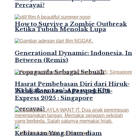
Percayai?
How to Survive a Zombie Outbreak
Ketika Tubuh Menolak Lupa
Generational Dynamic: Indonesia, In
Between (Remix)
Propaganda Sebagai Sebuah
Hasrat Pembebasan Diri dari Hiruk-
‘Kebijaksanaan’: Apa yang Kita
Pikuk Kota Lewat Perspektif S-
Express 2025 : Singapore
Percayai?
Kebiasaan Yang Diam-diam