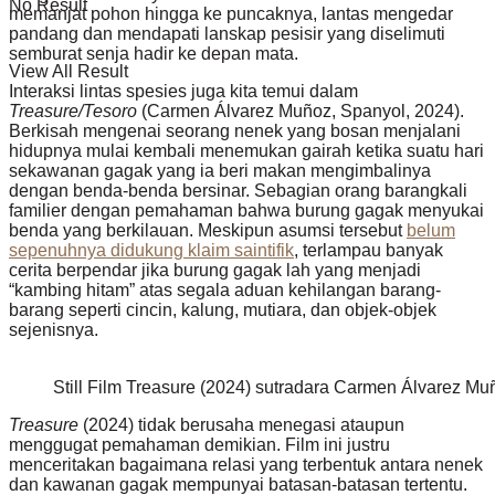
No Result
memanjat pohon hingga ke puncaknya, lantas mengedar
pandang dan mendapati lanskap pesisir yang diselimuti
semburat senja hadir ke depan mata.
View All Result
Interaksi lintas spesies juga kita temui dalam
Treasure/Tesoro
(Carmen Álvarez Muñoz, Spanyol, 2024).
Berkisah mengenai seorang nenek yang bosan menjalani
hidupnya mulai kembali menemukan gairah ketika suatu hari
sekawanan gagak yang ia beri makan mengimbalinya
dengan benda-benda bersinar. Sebagian orang barangkali
familier dengan pemahaman bahwa burung gagak menyukai
benda yang berkilauan. Meskipun asumsi tersebut
belum
sepenuhnya didukung klaim saintifik
, terlampau banyak
cerita berpendar jika burung gagak lah yang menjadi
“kambing hitam” atas segala aduan kehilangan barang-
barang seperti cincin, kalung, mutiara, dan objek-objek
sejenisnya.
Still Film Treasure (2024) sutradara Carmen Álvarez Mu
Treasure
(2024) tidak berusaha menegasi ataupun
menggugat pemahaman demikian. Film ini justru
menceritakan bagaimana relasi yang terbentuk antara nenek
dan kawanan gagak mempunyai batasan-batasan tertentu.