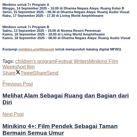
Minikino untuk 7+ Program A
Minggu, 14 September 2025 – 10.00 di Dharma Negara Alaya: Ruang Kelas B
Senin, 15 September 2025 – 08.30 di Dharma Negara Alaya: Ruang Audio Visual
Rabu, 17 September 2025 – 17.30 di Living World Amphitheatre
Minikino untuk 7+ Program B
Sabtu, 13 September 2025 – 19.00 di Noema Resort Pererenan
Kamis, 18 September 2025 – 18.00 di Living World Amphitheatre
Kamis, 18 September 2025 – 08.00 di Dharma Negara Alaya: Ruang Audio Visual
Kunjungi
minikino.org/filmweek
untuk mengunduh katalog digital MFW11
Tags:
children's program
Festival Writers
Minikino Film
Week
short film
Share
Tweet
Share
Send
Previous Post
Melihat Alam Sebagai Ruang dan Bagian dari
Diri
Next Post
Minikino 4+: Film Pendek Sebagai Taman
Bermain Semua Umur