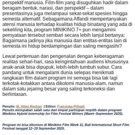
perspektif manusia. Film-film yang disuguhkan hadir dalam
beragam bentuk, narasi, dan perspektif – dalam
presentasinya juga melampaui sekat-sekat spesies hingga
semesta alternatif. Sebagaimana Affandi mempertanyakan
atensi manusia terhadap kualitas hidup binatang yang ada di
sekeliling kita, program MINIKINO 7+ pun mengamini
pernyataan tersebut sembari secara lebih lanjut bertanya:
Bagaimana jadinya jika manusia dan entitas-entitas lain di
semesta ini hidup berdampingan dan saling mengasihi?
Lewat pertemuan dan pengenalan dengan keberagaman
realitas sehari-hari, rasa keingintahuan audiens khususnya
anak-anak bisa dipupuk, lebih-lebih tumbuh subur. Cara
pandang untuk mengalami dunia selepas menikmati
rangkaian film dalam program ini semoga bisa tak lagi
terkotak-kotakkan antara dikotomi manusia-alam, namun
dalam satu jejaring besar yang saling terkoneksi dan
berlintasan.
Penulis:
M. Hilmi Reyhan
|
Editor:
Fransiska Prihadi
Penulis merupakan salah satu dari empat partisipan terpilih dalam program
Minikino Hybrid Internship for Film Festival Writers (Maret–September 2025).
Program ini bisa ditonton di Minikino Film Week 11, Bali International Short Film
Festival tanggal 12–19 September 2025.