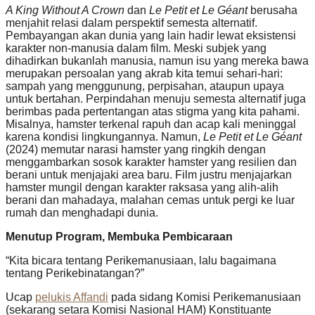
A King Without A Crown
dan
Le Petit et Le Géant
berusaha
menjahit relasi dalam perspektif semesta alternatif.
Pembayangan akan dunia yang lain hadir lewat eksistensi
karakter non-manusia dalam film. Meski subjek yang
dihadirkan bukanlah manusia, namun isu yang mereka bawa
merupakan persoalan yang akrab kita temui sehari-hari:
sampah yang menggunung, perpisahan, ataupun upaya
untuk bertahan. Perpindahan menuju semesta alternatif juga
berimbas pada pertentangan atas stigma yang kita pahami.
Misalnya, hamster terkenal rapuh dan acap kali meninggal
karena kondisi lingkungannya. Namun,
Le Petit et Le Géant
(2024) memutar narasi hamster yang ringkih dengan
menggambarkan sosok karakter hamster yang resilien dan
berani untuk menjajaki area baru. Film justru menjajarkan
hamster mungil dengan karakter raksasa yang alih-alih
berani dan mahadaya, malahan cemas untuk pergi ke luar
rumah dan menghadapi dunia.
Menutup Program, Membuka Pembicaraan
“Kita bicara tentang Perikemanusiaan, lalu bagaimana
tentang Perikebinatangan?”
Ucap
pelukis Affandi
pada sidang Komisi Perikemanusiaan
(sekarang setara Komisi Nasional HAM) Konstituante