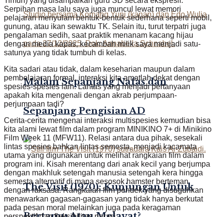
Timun) yang disampaikan guru SD secara ekspresif.
Serpihan masa lalu saya juga muncul lewat memori
pelajaran menyulam bentuk-bentuk sederhana seperti mobil,
gunung, atau ikan sewaktu TK. Selain itu, turut terpatri juga
pengalaman sedih, saat praktik menanam kacang hijau
dengan media kapas, kecambah milik saya menjadi satu-
satunya yang tidak tumbuh di kelas.
Kita sadari atau tidak, dalam keseharian maupun dalam
pembelajaran formal, interaksi kita amatlah dekat dengan
Malam Sepanjang Nafas dan
spesies-spesies lain. Lantas yang menjadi pertanyaan
apakah kita mengenali dengan akrab perjumpaan-
perjumpaan tadi?
Sepanjang Pengisian AD
Cerita-cerita mengenai interaksi multispesies kemudian bisa
kita alami lewat film dalam program MINIKINO 7+ di Minikino
Film Week 11 (MFW11). Relasi antara dua pihak, sesekali
lintas spesies bahkan lintas semesta, menjadi kacamata
utama yang digunakan untuk melihat rangkaian film dalam
program ini. Kisah merentang dari anak kecil yang berjumpa
dengan makhluk setengah manusia setengah kera hingga
semesta alternatif di mana sesosok hamster berteman
The Visit (1970): Kunjungan Untuk
dengan raksasa. Rangkaian film pendek yang disuguhkan
menawarkan gagasan-gagasan yang tidak hanya berkutat
pada pesan moral melainkan juga pada keragaman
Bertamu Atau Melayat?
perspektif dan fleksibilitas narasi.