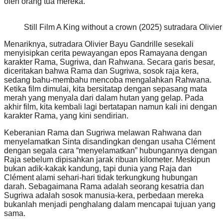
oleh orang tua mereka.
Still Film A King without a crown (2025) sutradara Olivie
Menariknya, sutradara Olivier Bayu Gandrille sesekali
menyisipkan cerita pewayangan epos Ramayana dengan
karakter Rama, Sugriwa, dan Rahwana. Secara garis besar,
diceritakan bahwa Rama dan Sugriwa, sosok raja kera,
sedang bahu-membahu mencoba mengalahkan Rahwana.
Ketika film dimulai, kita bersitatap dengan sepasang mata
merah yang menyala dari dalam hutan yang gelap. Pada
akhir film, kita kembali lagi bertatapan namun kali ini dengan
karakter Rama, yang kini sendirian.
Keberanian Rama dan Sugriwa melawan Rahwana dan
menyelamatkan Sinta disandingkan dengan usaha Clément
dengan segala cara “menyelamatkan” hubungannya dengan
Raja sebelum dipisahkan jarak ribuan kilometer. Meskipun
bukan adik-kakak kandung, tapi dunia yang Raja dan
Clément alami sehari-hari tidak terkungkung hubungan
darah. Sebagaimana Rama adalah seorang kesatria dan
Sugriwa adalah sosok manusia-kera, perbedaan mereka
bukanlah menjadi penghalang dalam mencapai tujuan yang
sama.