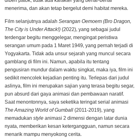
diberi patok, tidak ada karakter yang benar-benar
menerima, dan akan tetap bergelut demi habitat mereka.
Film selanjutnya adalah
Serangan Oemoem (Bro Dragon,
The City is Under Attack!)
(2022), yang sebagai judul
terdengar begitu menggelegar, mengingat peristiwa
serangan umum pada 1 Maret 1949, yang pernah terjadi di
Yogyakarta. Tidak ada unsur sejarah yang muncul secara
gamblang di film ini. Namun, apabila itu tentang
pengusiran mundur dalam waktu singkat, maka iya, film ini
sedikit mencolek kejadian penting itu. Terlepas dari judul
aslinya, film ini merupakan sajian yang terasa begitu segar,
pun absurd dari gaya animasi dan pembawaan naratif.
Saat menontonnya, saya seketika teringat serial animasi
The Amazing World of Gumball
(2011-2019), yang
memadukan
style
animasi 2 dimensi dengan latar dunia
nyata, memberikan kesan ketergangguan, namun secara
menarik mampu menyokong cerita.