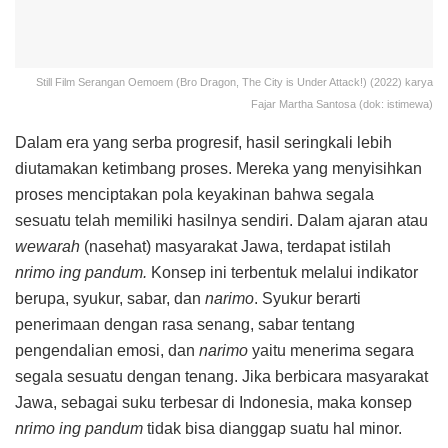
Still Film Serangan Oemoem (Bro Dragon, The City is Under Attack!) (2022) karya
Fajar Martha Santosa (dok: istimewa)
Dalam era yang serba progresif, hasil seringkali lebih
diutamakan ketimbang proses. Mereka yang menyisihkan
proses menciptakan pola keyakinan bahwa segala
sesuatu telah memiliki hasilnya sendiri. Dalam ajaran atau
wewarah
(nasehat) masyarakat Jawa, terdapat istilah
nrimo ing pandum.
Konsep ini terbentuk melalui indikator
berupa, syukur, sabar, dan
narimo
. Syukur berarti
penerimaan dengan rasa senang, sabar tentang
pengendalian emosi, dan
narimo
yaitu menerima segara
segala sesuatu dengan tenang. Jika berbicara masyarakat
Jawa, sebagai suku terbesar di Indonesia, maka konsep
nrimo ing pandum
tidak bisa dianggap suatu hal minor.