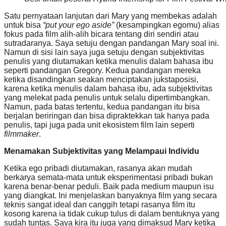
Satu pernyataan lanjutan dari Mary yang membekas adalah
untuk bisa
“put your ego aside”
(kesampingkan egomu) alias
fokus pada film alih-alih bicara tentang diri sendiri atau
sutradaranya. Saya setuju dengan pandangan Mary soal ini.
Namun di sisi lain saya juga setuju dengan subjektivitas
penulis yang diutamakan ketika menulis dalam bahasa ibu
seperti pandangan Gregory. Kedua pandangan mereka
ketika disandingkan seakan menciptakan jukstaposisi,
karena ketika menulis dalam bahasa ibu, ada subjektivitas
yang melekat pada penulis untuk selalu dipertimbangkan.
Namun, pada batas tertentu, kedua pandangan itu bisa
berjalan beriringan dan bisa dipraktekkan tak hanya pada
penulis, tapi juga pada unit ekosistem film lain seperti
filmmaker
.
Menamakan Subjektivitas yang Melampaui Individu
Ketika ego pribadi diutamakan, rasanya akan mudah
berkarya semata-mata untuk eksperimentasi pribadi bukan
karena benar-benar peduli. Baik pada medium maupun isu
yang diangkat. Ini menjelaskan banyaknya film yang secara
teknis sangat ideal dan canggih tetapi rasanya film itu
kosong karena ia tidak cukup tulus di dalam bentuknya yang
sudah tuntas. Saya kira itu juga yang dimaksud Mary ketika