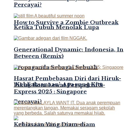
Percayai?
How to Survive a Zombie Outbreak
Ketika Tubuh Menolak Lupa
Generational Dynamic: Indonesia, In
Between (Remix)
Propaganda Sebagai Sebuah
Hasrat Pembebasan Diri dari Hiruk-
‘Kebijaksanaan’: Apa yang Kita
Pikuk Kota Lewat Perspektif S-
Express 2025 : Singapore
Percayai?
Kebiasaan Yang Diam-diam