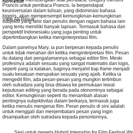
No Result
Prancis untuk pembaca Prancis. Ia berpendapat
keuniversalan dalam tulisan, yang didominasi bahasa
Inggris, akan mempersempit kemungkinan-kemungkinan
View All Result
subjektif yang lahir dari penulis dengan ragam bahasa lain
yang tentu memiliki banyak lapisan. Termasuk bahasa dan
perspektif Indonesiaku yang juga penting untuk
dipertimbangkan ketika menginterpretasi film.
Dalam panelnya Mary, ia pun berpesan kepada penulis
untuk tidak menahan diri ketika menginterpretasi film. Pesan
itu datang dari pengalamannya sebagai editor film. Meski
profesinya adalah sesuatu yang sangat matematis dan logis,
seperti yang ia katakan, baginya menjahit tiap
frame
menjadi
suatu kesatuan merupakan sesuatu yang ajaib. Ketika ia
mengedit film, ada pesan-pesan yang mungkin tertimbun
oleh sutradara yang bisa dibawa ke permukaan lewat
keputusan editing yang berada pada otonominya sebagai
editor. Kemungkinan seperti itu menambah alasan
pentingnya subjektivitas dalam berkarya, termasuk juga
ketika menulis mengenai film. Peran penulis di sini adalah
untuk menggali dan menjembatani pesan yang ingin
disampaikan oleh sutradara kepada penontonnya.
Sesi untuk peserta Hybrid Internship for Film Festival 