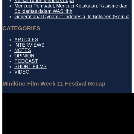
Ketika Tubuh Menolak Lupa
Mencuci Pembalut, Mencuci Ketakutan: Rasisme dan
Solidaritas dalam WASHhh
Generational Dynamic: Indonesia, In Between (Remix)
CATEGORIES
ARTICLES
INTERVIEWS
NOTES
OPINION
PODCAST
SHORT FILMS
VIDEO
Minikino Film Week 11 Festival Recap