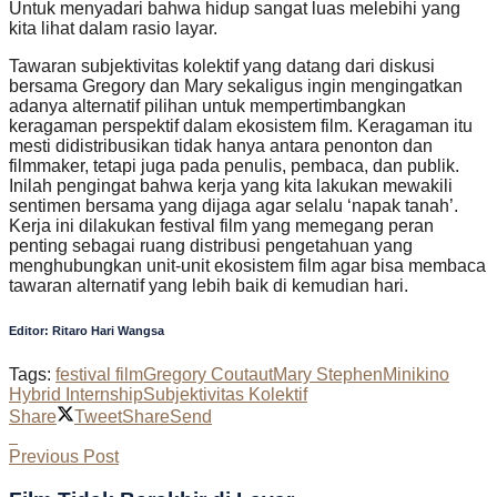
Untuk menyadari bahwa hidup sangat luas melebihi yang
kita lihat dalam rasio layar.
Tawaran subjektivitas kolektif yang datang dari diskusi
bersama Gregory dan Mary sekaligus ingin mengingatkan
adanya alternatif pilihan untuk mempertimbangkan
keragaman perspektif dalam ekosistem film. Keragaman itu
mesti didistribusikan tidak hanya antara penonton dan
filmmaker, tetapi juga pada penulis, pembaca, dan publik.
Inilah pengingat bahwa kerja yang kita lakukan mewakili
sentimen bersama yang dijaga agar selalu ‘napak tanah’.
Kerja ini dilakukan festival film yang memegang peran
penting sebagai ruang distribusi pengetahuan yang
menghubungkan unit-unit ekosistem film agar bisa membaca
tawaran alternatif yang lebih baik di kemudian hari.
Editor: Ritaro Hari Wangsa
Tags:
festival film
Gregory Coutaut
Mary Stephen
Minikino
Hybrid Internship
Subjektivitas Kolektif
Share
Tweet
Share
Send
Previous Post