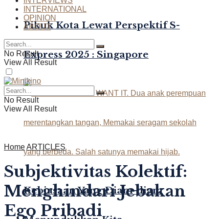
INTERVIEWS
INTERNATIONAL
OPINION
Pikuk Kota Lewat Perspektif S-
ABOUT
Express 2025 : Singapore
No Result
View All Result
No Result
View All Result
Home
ARTICLES
Subjektivitas Kolektif:
Menghindari Jebakan
Kebiasaan Yang Diam-diam
Ego Pribadi