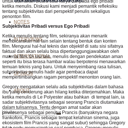
untuk
utamakan bicara soal karya daripada ego pribadi
ketika menulis. Diskusi kami menjadi pemantik refleksiku
tentang subjektivitas dari perspektif penulis sekaligus
penonton film.
NOTES
Subjektivitas Pribadi versus Ego Pribadi
Ketika menulis tentang film, sekiranya akan menarik
INTERVIEWS
membicarakan hal lain selain tentang bentuk dan konten
film. Mengurai hal-hal teknis dan objektif di satu sisi sifatnya
faktual dan akan selalu bisa dipertanggungjawabkan oleh
INTERNATIONAL
material film. Di sisi lain, menulis dengan pendekatan aman
seperti itu bisa terasa hambar walau berpotensi menawarkan
temuan teknis yang baru. Untuk menyeimbang rasa tulisan,
subjektivitas penulis hadir agar pembaca dapat
OPINION
mempertimbangkan ragam perspektif menonton orang lain.
Gregory mengatakan selalu ada subjektivitas dalam bahasa
ABOUT
ibu yang cenderung akan hilang ketika diterjemahkan.
Maka
ketika menulis di Le Polyester atau bahkan di tempat lain, ia
sadar subjektivitasnya sebagai seorang Prancis diutamakan
dalam tulisannya.
Tentu dengan amat sadar akan
privilesenya sebagai penutur Prancis (banyaknya negara
frankofoni, Prancis sebagai tempat kelahiran sinema, juga
ekosistem film Prancis yang sangat subur) sehingga Gregory
tidak perlu memusingkan soal pembaca. Gregory menulis