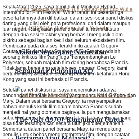
Sejak Maret 2025, saya terpilih ikut Minikino Hybrid
Internship for Film Festival Writer tahun ini beserta tiga
peserta lainnya dan dilibatkan dalam sesi-sesi panel diskusi
daring yang diisi oleh para profesional dari dalam maupun
luar negeri. Rangkaian panel diskusi itu resmi ditutup
dengan dua sesi terakhir yang berhasil mengusik alam
pikirku sebagai bagian kecil dari seluruh ekosistem film.
Pembicara pada dua sesi terakhir itu adalah Gregory
Malam Sepanjang Nafas dan
Coutaut (3/6) dan Mary Stephen (5/6). Gregory adalah
seorang kritikus film yang juga mengembangkan Le
Polyester, sebuah majalah film daring berbahasa Prancis.
Tidak lama berselang setelah sesi dengan Gregory, kami
Sepanjang Pengisian AD
bertemu Mary Stephen, seorang editor film kelahiran Hong
Kong yang saat ini berbasis di Prancis.
Setelah panel diskusi itu, saya menemukan adanya
pandangan bertolak belakang yang muncul dari Gregory dan
Mary. Dalam sesi bersama Gregory, ia
menyampaikan
bahwa menulis kritik film dalam bahasa Prancis sudah
menjadi hal yang otomatis baginya. Ia pun mengutamakan
subjektivitasnya ketika menulis dalam bahasa ibunya yang
The Visit (1970): Kunjungan Untuk
bisa tidak tersampaikan secara utuh jika diterjemahkan.
Sementara dalam panel bersama Mary, ia mendukung
penulis untuk bebas menginterpretasi film, dengan catatan
Bertamu Atau Melayat?