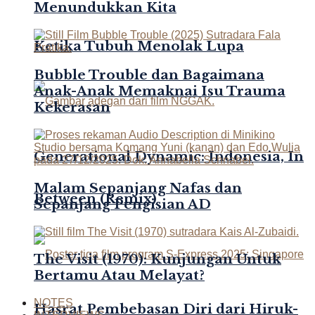
Menundukkan Kita
Ketika Tubuh Menolak Lupa
Bubble Trouble dan Bagaimana
Anak-Anak Memaknai Isu Trauma
Kekerasan
Generational Dynamic: Indonesia, In
Malam Sepanjang Nafas dan
Between (Remix)
Sepanjang Pengisian AD
The Visit (1970): Kunjungan Untuk
Bertamu Atau Melayat?
NOTES
Hasrat Pembebasan Diri dari Hiruk-