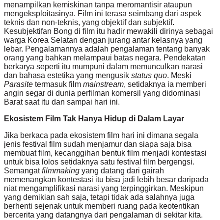
menampilkan kemiskinan tanpa meromantisir ataupun
mengeksploitasinya. Film ini terasa seimbang dari aspek
teknis dan non-teknis, yang objektif dan subjektif.
Kesubjektifan Bong di film itu hadir mewakili dirinya sebagai
warga Korea Selatan dengan jurang antar kelasnya yang
lebar. Pengalamannya adalah pengalaman tentang banyak
orang yang bahkan melampaui batas negara. Pendekatan
berkarya seperti itu mumpuni dalam memunculkan narasi
dan bahasa estetika yang mengusik
status quo
.
Meski
Parasite
termasuk film
mainstream
, setidaknya ia memberi
angin segar di dunia perfilman komersil yang didominasi
Barat saat itu dan sampai hari ini.
Ekosistem Film Tak Hanya Hidup di Dalam Layar
Jika berkaca pada ekosistem film hari ini dimana segala
jenis festival film sudah menjamur dan siapa saja bisa
membuat film, kecanggihan bentuk film menjadi kontestasi
untuk bisa lolos setidaknya satu festival film bergengsi.
Semangat
filmmaking
yang datang dari gairah
memenangkan kontestasi itu bisa jadi lebih besar daripada
niat mengamplifikasi narasi yang terpinggirkan. Meskipun
yang demikian sah saja, tetapi tidak ada salahnya juga
berhenti sejenak untuk memberi ruang pada keotentikan
bercerita yang datangnya dari pengalaman di sekitar kita.