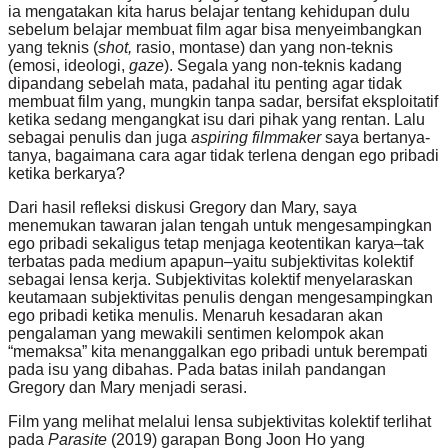
ia mengatakan kita harus belajar tentang kehidupan dulu
sebelum belajar membuat film agar bisa menyeimbangkan
yang teknis (
shot,
rasio, montase) dan yang non-teknis
(emosi, ideologi,
gaze
). Segala yang non-teknis kadang
dipandang sebelah mata, padahal itu penting agar tidak
membuat film yang, mungkin tanpa sadar, bersifat eksploitatif
ketika sedang mengangkat isu dari pihak yang rentan. Lalu
sebagai penulis dan juga
aspiring filmmaker
saya bertanya-
tanya, bagaimana cara agar tidak terlena dengan ego pribadi
ketika berkarya?
Dari hasil refleksi diskusi Gregory dan Mary, saya
menemukan tawaran jalan tengah untuk mengesampingkan
ego pribadi sekaligus tetap menjaga keotentikan karya–tak
terbatas pada medium apapun–yaitu subjektivitas kolektif
sebagai lensa kerja. Subjektivitas kolektif menyelaraskan
keutamaan subjektivitas penulis dengan mengesampingkan
ego pribadi ketika menulis. Menaruh kesadaran akan
pengalaman yang mewakili sentimen kelompok akan
“memaksa” kita menanggalkan ego pribadi untuk berempati
pada isu yang dibahas. Pada batas inilah pandangan
Gregory dan Mary menjadi serasi.
Film yang melihat melalui lensa subjektivitas kolektif terlihat
pada
Parasite
(2019) garapan Bong Joon Ho yang