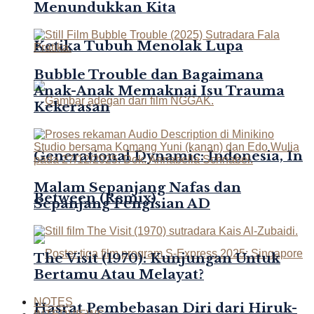
Menundukkan Kita
Ketika Tubuh Menolak Lupa
Bubble Trouble dan Bagaimana
Anak-Anak Memaknai Isu Trauma
Kekerasan
Generational Dynamic: Indonesia, In
Malam Sepanjang Nafas dan
Between (Remix)
Sepanjang Pengisian AD
The Visit (1970): Kunjungan Untuk
Bertamu Atau Melayat?
NOTES
Hasrat Pembebasan Diri dari Hiruk-