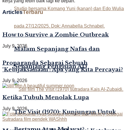
kerja yang lebih baik lagi ke depan.
Articles
Terbaru
How to Survive a Zombie Outbreak
July 9, 2026
Malam Sepanjang Nafas dan
Propaganda Sebagai Sebuah
Sepanjang Pengisian AD
‘Kebijaksanaan’: Apa yang Kita Percayai?
July 9, 2026
Ketika Tubuh Menolak Lupa
July 9, 2026
The Visit (1970): Kunjungan Untuk
Bertamu Atau Melayat?