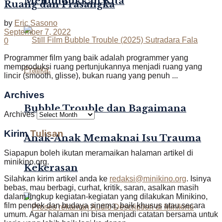
Menundukkan Kita
Ruang dan Prasangka
by
Eric Sasono
September 7, 2022
0
Programmer film yang baik adalah programmer yang
memproduksi ruang pertunjukannya menjadi ruang yang
lincir (smooth, glisse), bukan ruang yang penuh ...
Archives
Bubble Trouble dan Bagaimana
Archives
Kirim
Tulisan
Anak-Anak Memaknai Isu Trauma
Siapapun boleh ikutan meramaikan halaman artikel di
minikino.org.
Kekerasan
Silahkan kirim artikel anda ke
redaksi@minikino.org
. Isinya
bebas, mau berbagi, curhat, kritik, saran, asalkan masih
dalam lingkup kegiatan-kegiatan yang dilakukan Minikino,
film pendek dan budaya sinema, baik khusus atau secara
umum. Agar halaman ini bisa menjadi catatan bersama untuk