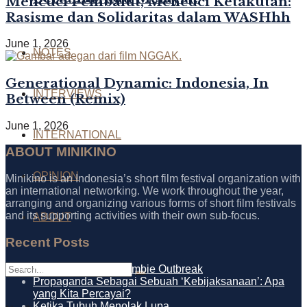
Mencuci Pembalut, Mencuci Ketakutan:
Rasisme dan Solidaritas dalam WASHhh
June 1, 2026
NOTES
Generational Dynamic: Indonesia, In
INTERVIEWS
Between (Remix)
June 1, 2026
INTERNATIONAL
ABOUT MINIKINO
OPINION
Minikino is an Indonesia’s short film festival organization with
an international networking. We work throughout the year,
arranging and organizing various forms of short film festivals
and its supporting activities with their own sub-focus.
ABOUT
Recent Posts
How to Survive a Zombie Outbreak
Propaganda Sebagai Sebuah ‘Kebijaksanaan’: Apa
yang Kita Percayai?
Ketika Tubuh Menolak Lupa