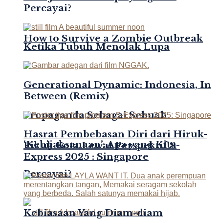
Percayai?
How to Survive a Zombie Outbreak
Ketika Tubuh Menolak Lupa
Generational Dynamic: Indonesia, In
Between (Remix)
Propaganda Sebagai Sebuah
Hasrat Pembebasan Diri dari Hiruk-
‘Kebijaksanaan’: Apa yang Kita
Pikuk Kota Lewat Perspektif S-
Express 2025 : Singapore
Percayai?
Kebiasaan Yang Diam-diam