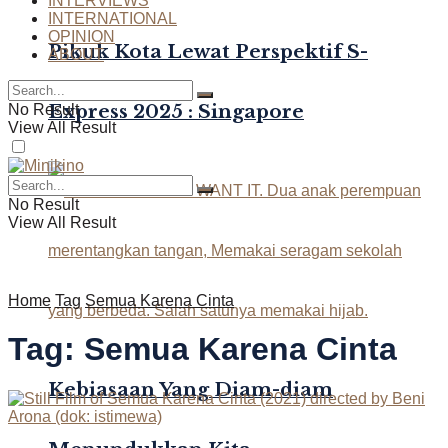
INTERVIEWS
INTERNATIONAL
OPINION
Pikuk Kota Lewat Perspektif S-
ABOUT
Express 2025 : Singapore
No Result
View All Result
No Result
View All Result
Home
Tag
Semua Karena Cinta
Tag:
Semua Karena Cinta
Kebiasaan Yang Diam-diam