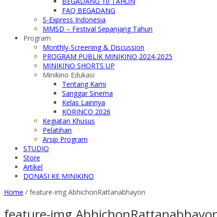
BEGADANG 10 TAHUN
FAQ BEGADANG
S-Express Indonesia
MMSD – Festival Sepanjang Tahun
Program
Monthly-Screening & Discussion
PROGRAM PUBLIK MINIKINO 2024-2025
MINIKINO SHORTS UP
Minikino Edukasi
Tentang Kami
Sanggar Sinema
Kelas Lainnya
KORINCO 2026
Kegiatan Khusus
Pelatihan
Arsip Program
STUDIO
Store
Artikel
DONASI KE MINIKINO
Home
/
feature-img AbhichonRattanabhayon
feature-img AbhichonRattanabhayo