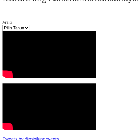
Arsip
Tweets by @minikinoevents