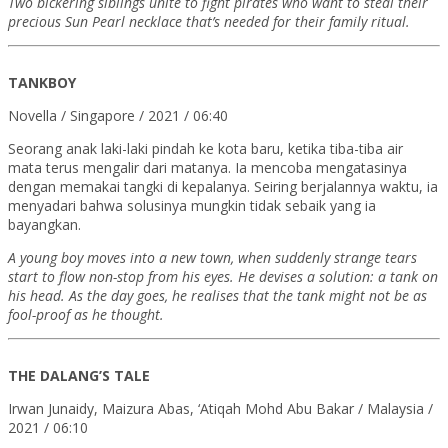
Two bickering siblings unite to fight pirates who want to steal their
precious Sun Pearl necklace that’s needed for their family ritual.
TANKBOY
Novella / Singapore / 2021 / 06:40
Seorang anak laki-laki pindah ke kota baru, ketika tiba-tiba air
mata terus mengalir dari matanya. Ia mencoba mengatasinya
dengan memakai tangki di kepalanya. Seiring berjalannya waktu, ia
menyadari bahwa solusinya mungkin tidak sebaik yang ia
bayangkan.
A young boy moves into a new town, when suddenly strange tears
start to flow non-stop from his eyes. He devises a solution: a tank on
his head. As the day goes, he realises that the tank might not be as
fool-proof as he thought.
THE DALANG’S TALE
Irwan Junaidy, Maizura Abas, ‘Atiqah Mohd Abu Bakar / Malaysia /
2021 / 06:10