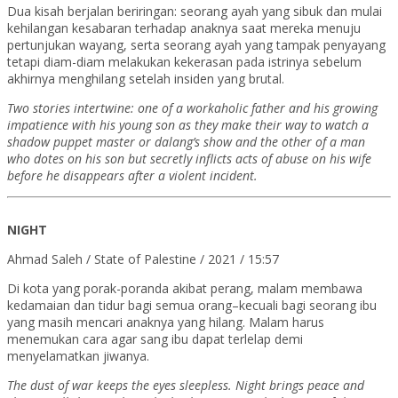
Dua kisah berjalan beriringan: seorang ayah yang sibuk dan mulai
kehilangan kesabaran terhadap anaknya saat mereka menuju
pertunjukan wayang, serta seorang ayah yang tampak penyayang
tetapi diam-diam melakukan kekerasan pada istrinya sebelum
akhirnya menghilang setelah insiden yang brutal.
Two stories intertwine: one of a workaholic father and his growing
impatience with his young son as they make their way to watch a
shadow puppet master or dalang’s show and the other of a man
who dotes on his son but secretly inflicts acts of abuse on his wife
before he disappears after a violent incident.
NIGHT
Ahmad Saleh / State of Palestine / 2021 / 15:57
Di kota yang porak-poranda akibat perang, malam membawa
kedamaian dan tidur bagi semua orang–kecuali bagi seorang ibu
yang masih mencari anaknya yang hilang. Malam harus
menemukan cara agar sang ibu dapat terlelap demi
menyelamatkan jiwanya.
The dust of war keeps the eyes sleepless. Night brings peace and