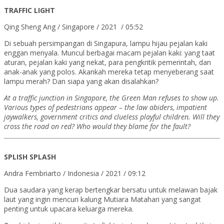
TRAFFIC LIGHT
Qing Sheng Ang / Singapore / 2021 / 05:52
Di sebuah persimpangan di Singapura, lampu hijau pejalan kaki
enggan menyala. Muncul berbagai macam pejalan kaki: yang taat
aturan, pejalan kaki yang nekat, para pengkritik pemerintah, dan
anak-anak yang polos. Akankah mereka tetap menyeberang saat
lampu merah? Dan siapa yang akan disalahkan?
At a traffic junction in Singapore, the Green Man refuses to show up.
Various types of pedestrians appear – the law abiders, impatient
jaywalkers, government critics and clueless playful children. Will they
cross the road on red? Who would they blame for the fault?
SPLISH SPLASH
Andra Fembriarto / Indonesia / 2021 / 09:12
Dua saudara yang kerap bertengkar bersatu untuk melawan bajak
laut yang ingin mencuri kalung Mutiara Matahari yang sangat
penting untuk upacara keluarga mereka.