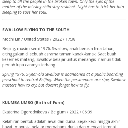
sleep to all the people in the broken town. Only the eyes of the
mother of the missing child stay resilient. Night has to trick her into
sleeping to save her soul.
SWALLOW FLYING TO THE SOUTH
Mochi Lin / United States / 2022 / 17:38
Beijing, musim semi 1976. Swallow, anak berusia lima tahun,
ditinggalkan di sebuah asrama taman kanak-kanak. Saat buah
kesemek matang, Swallow belajar untuk menangis–namun tidak
pernah lupa caranya terbang.
Spring 1976, 5-year-old Swallow is abandoned at a public boarding
preschool in central Beijing. When the persimmons are ripe, Swallow
masters how to cry, but doesn’t forget how to fly.
KUUMBA UMBO (Birth of Form)
Ekaterina Ogorodnikova / Belgium / 2022 / 06:39
Kelahiran bentuk adalah awal dari dunia. Sejak kecil hingga akhir
hayat, manusia belajar memahami dunia dan mencari tempat