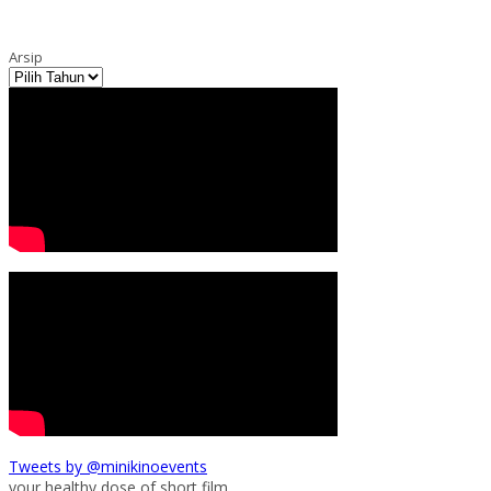
Arsip
Tweets by @minikinoevents
your healthy dose of short film