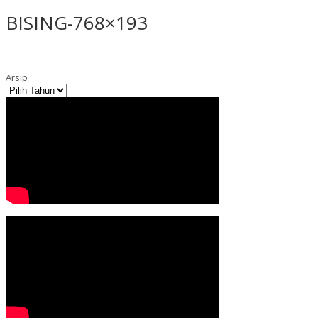
BISING-768×193
Arsip