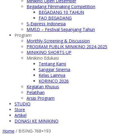
Minikino Open Desember
Begadang Filmmaking Competition
BEGADANG 10 TAHUN
FAQ BEGADANG
S-Express Indonesia
MMSD – Festival Sepanjang Tahun
Program
Monthly-Screening & Discussion
PROGRAM PUBLIK MINIKINO 2024-2025
MINIKINO SHORTS UP
Minikino Edukasi
Tentang Kami
Sanggar Sinema
Kelas Lainnya
KORINCO 2026
Kegiatan Khusus
Pelatihan
Arsip Program
STUDIO
Store
Artikel
DONASI KE MINIKINO
Home
/
BISING-768×193