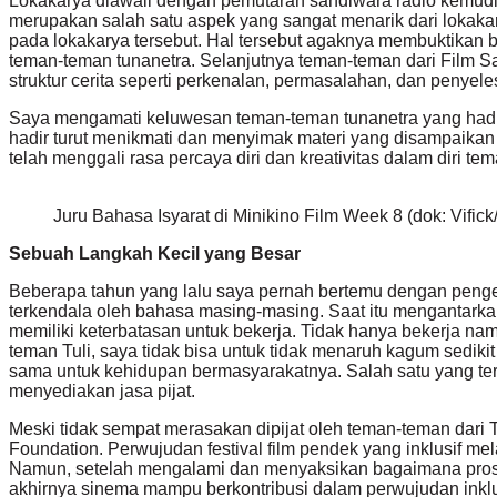
Lokakarya diawali dengan pemutaran sandiwara radio kemudia
merupakan salah satu aspek yang sangat menarik dari lokakar
pada lokakarya tersebut. Hal tersebut agaknya membuktikan 
teman-teman tunanetra. Selanjutnya teman-teman dari Film S
struktur cerita seperti perkenalan, permasalahan, dan peny
Saya mengamati keluwesan teman-teman tunanetra yang hadir
hadir turut menikmati dan menyimak materi yang disampaika
telah menggali rasa percaya diri dan kreativitas dalam diri te
Juru Bahasa Isyarat di Minikino Film Week 8 (dok: Vifick
Sebuah Langkah Kecil yang Besar
Beberapa tahun yang lalu saya pernah bertemu dengan pengem
terkendala oleh bahasa masing-masing. Saat itu mengantar
memiliki keterbatasan untuk bekerja. Tidak hanya bekerja nam
teman Tuli, saya tidak bisa untuk tidak menaruh kagum sedi
sama untuk kehidupan bermasyarakatnya. Salah satu yang terl
menyediakan jasa pijat.
Meski tidak sempat merasakan dipijat oleh teman-teman dari T
Foundation. Perwujudan festival film pendek yang inklusif mel
Namun, setelah mengalami dan menyaksikan bagaimana proses
akhirnya sinema mampu berkontribusi dalam perwujudan inklusi