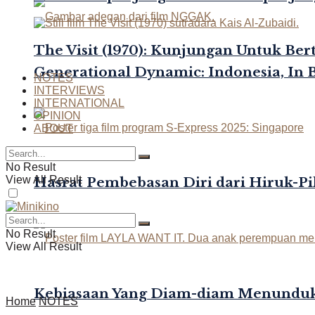
The Visit (1970): Kunjungan Untuk Be
Generational Dynamic: Indonesia, In 
NOTES
INTERVIEWS
INTERNATIONAL
OPINION
ABOUT
No Result
View All Result
Hasrat Pembebasan Diri dari Hiruk-Pi
No Result
View All Result
Kebiasaan Yang Diam-diam Menunduk
Home
NOTES