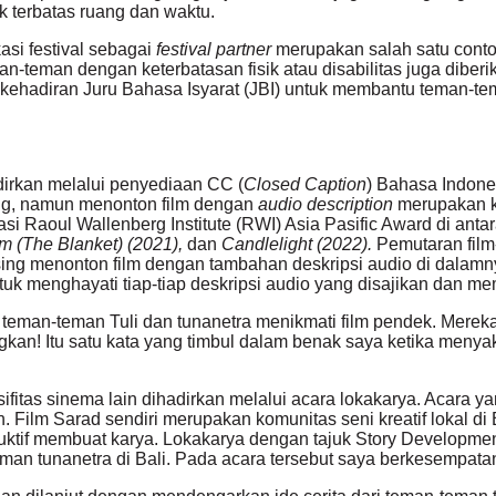
k terbatas ruang dan waktu.
asi festival sebagai
festival partner
merupakan salah satu conto
n-teman dengan keterbatasan fisik atau disabilitas juga diberi
i kehadiran Juru Bahasa Isyarat (JBI) untuk membantu teman-te
dirkan melalui penyediaan CC (
Closed Caption
) Bahasa Indone
ing, namun menonton film dengan
audio description
merupakan k
asi Raoul Wallenberg Institute (RWI) Asia Pasific Award di ant
m (The Blanket) (2021),
dan
Candlelight (2022).
Pemutaran film
sing menonton film dengan tambahan deskripsi audio di dalamn
uk menghayati tiap-tiap deskripsi audio yang disajikan dan 
teman-teman Tuli dan tunanetra menikmati film pendek. Mereka
an! Itu satu kata yang timbul dalam benak saya ketika menyaks
ifitas sinema lain dihadirkan melalui acara lokakarya. Acara
n. Film Sarad sendiri merupakan komunitas seni kreatif lokal di
uktif membuat karya. Lokakarya dengan tajuk
Story Developmen
eman tunanetra di Bali. Pada acara tersebut saya berkesempat