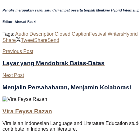
Penulis merupakan salah satu dari empat peserta terpilih Minikino Hybrid Internship
Editor: Ahmad Fauzi
Tags:
Audio Description
Closed Caption
Festival Writers
Hybrid
Share
Tweet
Share
Send
Previous Post
Layar yang Mendobrak Batas-Batas
Next Post
Menjalin Persahabatan, Menjamin Kolaborasi
Vira Feysa Razan
Vira is an Indonesian Language and Literature Education studen
contribute in Indonesian literature.