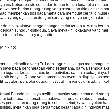
n dilanjut dengan mendengarkan ide cerita dari teman-teman 
ya ini. Beberapa ide cerita dari teman-teman tunanetra menua
bahwa pemberian ruang-ruang yang setara dan tidak diskrimina
arad memberikan tips bagaimana cara membuat cerita, dimulai 
elesaian yang dijelaskan dengan cara yang menyenangkan dan 
 dalam lokakarya pengembangan cerita tersebut. Acara berlan
n dengan sungguh-sungguh. Saya meyakini lokakarya yang meru
man-teman tunanetra yang hadir.
/Minikino)
udi ojek online yang Tuli dan kagum sekaligus menghargai ca
kan saya pada pengharapan yang sederhana, bahwa semoga aka
un juga berkreasi, belajar, berkreativitas, dan lain sebagain
kit lebih banyak. Ruang yang aman serta nyaman diupayakan se
ihat dalam penyelenggaraan festival film pendek ini adalah ke
eratai Foundation, saya melihat antusias yang besar dari orang
alui beberapa hal tersebut agaknya merupakan sebuah langkah se
 penciptaan ruang-ruang inklusif tersebut, saya meyakini ha
fitas, melainkan juga berdampak besar pada diri individu masi