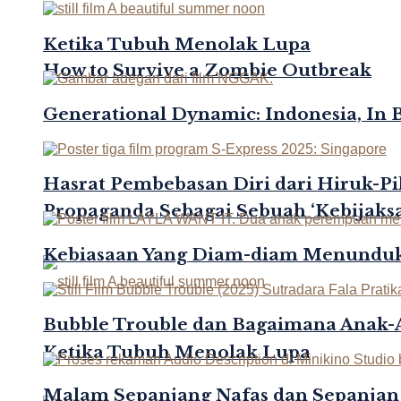
Ketika Tubuh Menolak Lupa
How to Survive a Zombie Outbreak
Generational Dynamic: Indonesia, In 
Hasrat Pembebasan Diri dari Hiruk-Pi
Propaganda Sebagai Sebuah ‘Kebijaksa
Kebiasaan Yang Diam-diam Menunduk
Bubble Trouble dan Bagaimana Anak
Ketika Tubuh Menolak Lupa
Malam Sepanjang Nafas dan Sepanjan