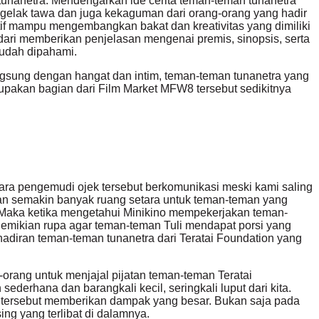
tunanetra. Mendengarkan ide cerita teman-teman tunanetra
i gelak tawa dan juga kekaguman dari orang-orang yang hadir
tif mampu mengembangkan bakat dan kreativitas yang dimiliki
dari memberikan penjelasan mengenai premis, sinopsis, serta
mudah dipahami.
gsung dengan hangat dan intim, teman-teman tunanetra yang
pakan bagian dari Film Market MFW8 tersebut sedikitnya
ra pengemudi ojek tersebut berkomunikasi meski kami saling
n semakin banyak ruang setara untuk teman-teman yang
ya. Maka ketika mengetahui Minikino mempekerjakan teman-
demikian rupa agar teman-teman Tuli mendapat porsi yang
hadiran teman-teman tunanetra dari Teratai Foundation yang
-orang untuk menjajal pijatan teman-teman Teratai
derhana dan barangkali kecil, seringkali luput dari kita.
l tersebut memberikan dampak yang besar. Bukan saja pada
ng yang terlibat di dalamnya.