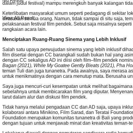
No Result
dalam judul festival) mampu merengkuh banyak kalangan tida
Keterlibatan masyarakat umum seperti pedagang di sekitar lok
View All Result
dirasakan semua orang. Namun, tidak sampai di situ saja, tema
pelaksanaan festival film pendek. Sebut saja misalnya sepert
rangkaian acara lain.
Menciptakan Ruang-Ruang Sinema yang Lebih Inklusif
Salah satu upaya perwujudan sinema yang lebih inklusif diha
film disertai dengan CC barangkali sudah bukan hal yang as
dengan CC sekaligus AD ini diisi oleh film–film pendek nomin
Bagan (2021), While My Goatee Gently Bleats (2021), Pha Ho
teman Tuli dan juga tunanetra. Pada awalnya, saya merasa a
untuk menikmatinya dengan cara menutup mata. Berusaha unt
Saya juga mencuri-curi kesempatan untuk melihat bagaimana 
sebelahnya untuk membicarakan film yang diputar. Menyenangk
larut dalam alur dan diskusi film pendek.
Tidak hanya melalui pengadaan CC dan AD saja, upaya inklus
kolaborasi antara Minikino, Film Sarad, dan Teratai Foundatio
Foundation merupakan komunitas tunanetra di Bali yang prod
dengan tujuan untuk menjawab minat dan kreativitas teman-t