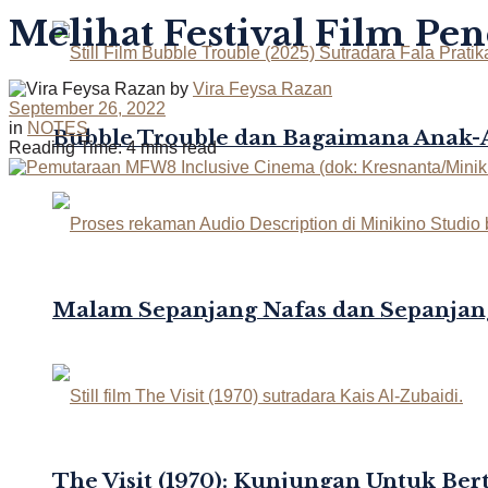
Melihat Festival Film Pen
by
Vira Feysa Razan
September 26, 2022
in
NOTES
Bubble Trouble dan Bagaimana Anak
Reading Time: 4 mins read
Malam Sepanjang Nafas dan Sepanjan
The Visit (1970): Kunjungan Untuk Be