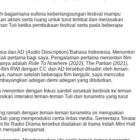
h bagaimana euforia keberlangsungan festival mampu
kan akses serta ruang untuk turut terlibat dan merasakan
man Tuli ketika pembukaan festival serta pada beberapa
sia
dan AD (
Audio
Description) Bahasa Indonesia.
Menonton
ali pertama bagi saya. Pengalaman pertama menonton film
aranya adalah
Ride To Nowhere (2022), The Partian (2021),
-film RWI dengan CC dan AD tersebut dihadiri oleh teman-
ya, namun setelah beberapa film bergulir, saya mencoba
membayangkan adegan demi adegan yang dituturkan.
 menonton dengan fokus sambil sesekali berbisik ke teman
ikan interaksi teman-teman Tuli dan tunanetra yang turut
 yang ramah dengan teman-teman tunanetra ini merupakan
 Bali yang memproduksi cerita lintas media. Sementara Teratai
t for Radio Drama
tersebut diadakan di Irama Indah Mini Hall
an menjadi pengamat.