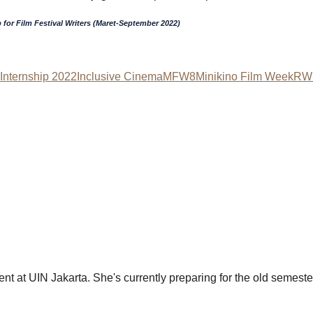
 for Film Festival Writers (Maret-September 2022)
 Internship 2022
Inclusive Cinema
MFW8
Minikino Film Week
RW
t at UIN Jakarta. She's currently preparing for the old semester