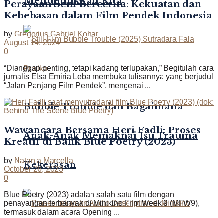
Menundukkan Kita
Perayaan Seni Bercerita: Kekuatan dan
Kebebasan dalam Film Pendek Indonesia
by
Gregorius Gabriel Kohar
August 14, 2024
0
“Dianggap penting, tetapi kadang terlupakan,” Begitulah cara
jurnalis Elsa Emiria Leba membuka tulisannya yang berjudul
“Jalan Panjang Film Pendek”, mengenai ...
Bubble Trouble dan Bagaimana
Wawancara Bersama Heri Fadli: Proses
Anak-Anak Memaknai Isu Trauma
Kreatif di Balik Blue Poetry (2023)
by
Natania Marcella
Kekerasan
October 26, 2023
0
Blue Poetry (2023) adalah salah satu film dengan
penayangan terbanyak di Minikino Film Week 9 (MFW9),
termasuk dalam acara Opening ...