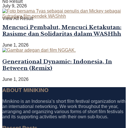
No Result
July 9, 2026
View All Result
Mencuci Pembalut, Mencuci Ketakutan:
Rasisme dan Solidaritas dalam WASHhh
June 1, 2026
Generational Dynamic: Indonesia, In
Between (Remix)
June 1, 2026
ABOUT MINIKINO
Minikino is an Indonesia’s short film festival organization with
an international networking. We work throughout the year,
arranging and organizing various forms of short film festivals
and its supporting activities with their own sub-focus.
Recent Posts