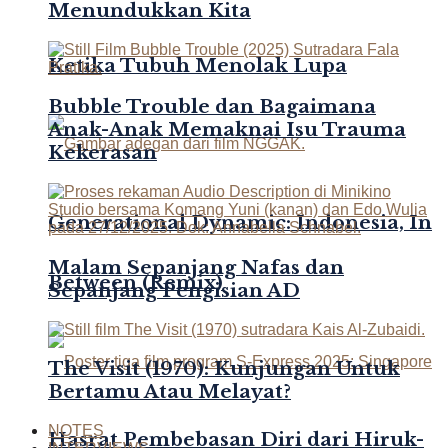
Menundukkan Kita
Ketika Tubuh Menolak Lupa
Bubble Trouble dan Bagaimana
Anak-Anak Memaknai Isu Trauma
Kekerasan
Generational Dynamic: Indonesia, In
Malam Sepanjang Nafas dan
Between (Remix)
Sepanjang Pengisian AD
The Visit (1970): Kunjungan Untuk
Bertamu Atau Melayat?
NOTES
Hasrat Pembebasan Diri dari Hiruk-