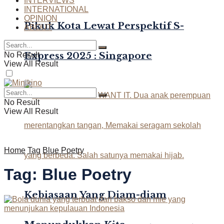
INTERVIEWS
INTERNATIONAL
OPINION
Pikuk Kota Lewat Perspektif S-
ABOUT
Express 2025 : Singapore
No Result
View All Result
No Result
View All Result
Home
Tag
Blue Poetry
Tag:
Blue Poetry
Kebiasaan Yang Diam-diam