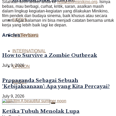
Silahkan kirim artikel anda ke
redaksi@minikino.org
. Isinya
bebas, mau berbagi, curhat, kritik, saran, asalkan masih
dalam lingkup kegiatan-kegiatan yang dilakukan Minikino,
film pendek dan budaya sinema, baik khusus atau secara
NOTES
umum. Agar halaman ini bisa menjadi catatan bersama untuk
kerja yang lebih baik lagi ke depan.
Articles
Terbaru
INTERVIEWS
INTERNATIONAL
How to Survive a Zombie Outbreak
July 9, 2026
OPINION
Propaganda Sebagai Sebuah
ABOUT
‘Kebijaksanaan’: Apa yang Kita Percayai?
July 9, 2026
Ketika Tubuh Menolak Lupa