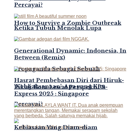
Percayai?
How to Survive a Zombie Outbreak
Ketika Tubuh Menolak Lupa
Generational Dynamic: Indonesia, In
Between (Remix)
Propaganda Sebagai Sebuah
Hasrat Pembebasan Diri dari Hiruk-
‘Kebijaksanaan’: Apa yang Kita
Pikuk Kota Lewat Perspektif S-
Express 2025 : Singapore
Percayai?
Kebiasaan Yang Diam-diam