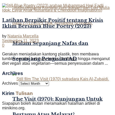
Latihan Berpikir Positif tentang Krisis
Iklim Bersama Blue Poetry (2023)
by
Natania Marcella
September 11, 2023
Malam Sepanjang Nafas dan
0
Gerakan meniadakan kantong plastik, tren membawa
Sepanjang Pengisian AD
tumbler sendiri, beli baju bekas (thrifting), hingga menganut
diet vegan atau vegetarian—semua penyesuaian dalam ...
Archives
Archives
Kirim
Tulisan
The Visit (1970): Kunjungan Untuk
Siapapun boleh ikutan meramaikan halaman artikel di
minikino.org.
Bertamu Atau Melayat?