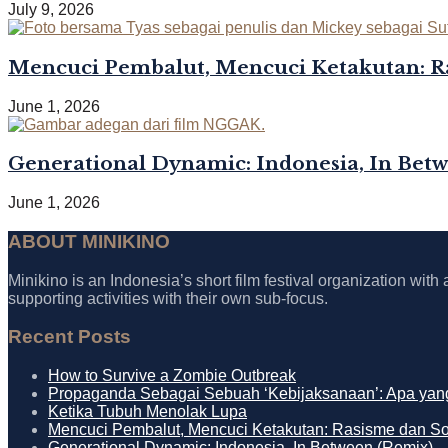
July 9, 2026
Mencuci Pembalut, Mencuci Ketakutan: R
June 1, 2026
Generational Dynamic: Indonesia, In Bet
June 1, 2026
ABOUT MINIKINO
Minikino is an Indonesia’s short film festival organization with
supporting activities with their own sub-focus.
Recent Posts
How to Survive a Zombie Outbreak
Propaganda Sebagai Sebuah ‘Kebijaksanaan’: Apa yang
Ketika Tubuh Menolak Lupa
Mencuci Pembalut, Mencuci Ketakutan: Rasisme dan S
Generational Dynamic: Indonesia, In Between (Remix)