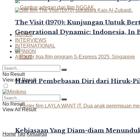
The Visit (1970): Kunjungan Untuk Be
Generational Dynamic: Indonesia, In 
NOTES
INTERVIEWS
INTERNATIONAL
OPINION
ABOUT
No Result
View All Result
Hasrat Pembebasan Diri dari Hiruk-Pi
No Result
View All Result
Kebiasaan Yang Diam-diam Menunduk
Home
Tag
Keluarga