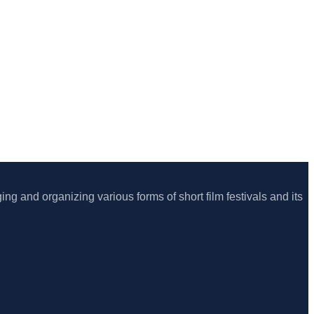
ing and organizing various forms of short film festivals and its