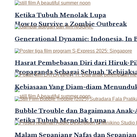
Ketika Tubuh Menolak Lupa
How to Survive a Zombie Outbreak
Generational Dynamic: Indonesia, In 
Hasrat Pembebasan Diri dari Hiruk-Pi
Propaganda Sebagai Sebuah ‘Kebijaksa
Kebiasaan Yang Diam-diam Menunduk
Bubble Trouble dan Bagaimana Anak
Ketika Tubuh Menolak Lupa
Malam Sepanjang Nafas dan Sepanjan