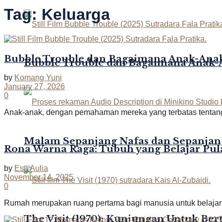
Tag:
Keluarga
Bubble Trouble dan Bagaimana Anak-Ana
Bubble Trouble dan Bagaimana Anak
by
Komang Yuni
January 27, 2026
0
Anak-anak, dengan pemahaman mereka yang terbatas tentang 
Malam Sepanjang Nafas dan Sepanjan
Rona Warna Raga: Tubuh yang Belajar Pu
by
Esa Aulia
November 14, 2025
0
Rumah merupakan ruang pertama bagi manusia untuk belajar be
The Visit (1970): Kunjungan Untuk Be