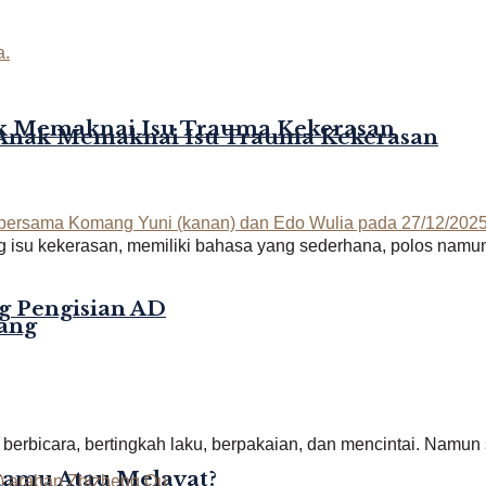
k Memaknai Isu Trauma Kekerasan
-Anak Memaknai Isu Trauma Kekerasan
isu kekerasan, memiliki bahasa yang sederhana, polos namun
g Pengisian AD
lang
rbicara, bertingkah laku, berpakaian, dan mencintai. Namun s
rtamu Atau Melayat?