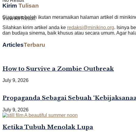
No Result
Kirim
Tulisan
Siapapun boleh ikutan meramaikan halaman artikel di minikin
View All Result
Silahkan kirim artikel anda ke
redaksi@minikino.org
. Isinya b
dan budaya sinema, baik khusus atau secara umum. Agar halam
Articles
Terbaru
How to Survive a Zombie Outbreak
July 9, 2026
Propaganda Sebagai Sebuah ‘Kebijaksanaan
July 9, 2026
Ketika Tubuh Menolak Lupa