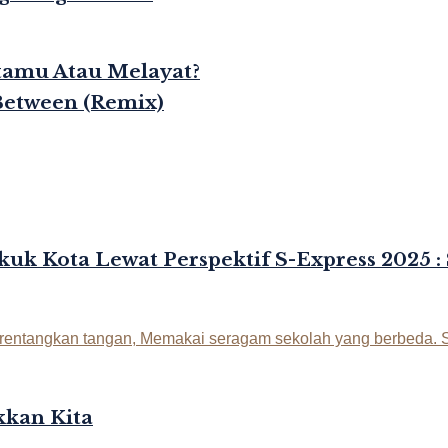
rtamu Atau Melayat?
Between (Remix)
kuk Kota Lewat Perspektif S-Express 2025 :
kan Kita