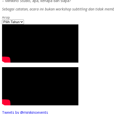
– Minikino Studio, apa, kenapa dan siapa?
Sebagai catatan, acara ini bukan workshop subtitling dan tidak memb
Arsip
Tweets by @minikinoevents