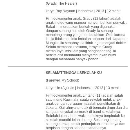
(Grady, The Healer)
karya Ray Nayoan | Indonesia | 2013 | 12 menit
Film dokumenter anak. Grady (12 tahun) adalah
anak indigo yang mampu menyembuhkan penyakit.
Bakat ini merupakan berkah yang digunakan
dengan senang hati oleh Grady. Ia senang
menolong orang yang membutuhkan. Oleh karena
itu, ia tidak meminta imbalan apapun dari siapapun.
Mungkin itu sebabnya ia tidak ingin menjadi dokter.
Selain membantu sesama, ternyata Grady
mempunyai misi lain yang sangat penting. Ia
bercita-cita membantu menyembuhkan bumi
dengan menanam banyak pohon.
SELAMAT TINGGAL SEKOLAHKU
(Farewell My School)
karya Ucu Agustin | Indonesia | 2013 | 13 menit
Film dokumenter anak. Lintang (11) adalah salah
satu murid Rawinala, suatu sekolah untuk anak-
anak dengan beragam masalah penglihatan di
Jakarta. Gairahnya terletak di bermain drum dan dia
sangat menyukai bermusik di band sekolahnya.
Setelah tujuh tahun, waktu untuknya berpindah ke
sekolah mandiri telah datang. Sekarang Lintang
sedang bersiap untuk pertunjukan terakhirnya dan
berpisah dengan sahabat-sahabatnya.