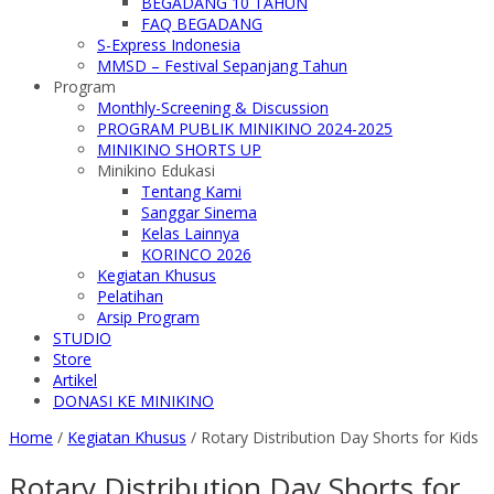
BEGADANG 10 TAHUN
FAQ BEGADANG
S-Express Indonesia
MMSD – Festival Sepanjang Tahun
Program
Monthly-Screening & Discussion
PROGRAM PUBLIK MINIKINO 2024-2025
MINIKINO SHORTS UP
Minikino Edukasi
Tentang Kami
Sanggar Sinema
Kelas Lainnya
KORINCO 2026
Kegiatan Khusus
Pelatihan
Arsip Program
STUDIO
Store
Artikel
DONASI KE MINIKINO
Home
/
Kegiatan Khusus
/
Rotary Distribution Day Shorts for Kids
Rotary Distribution Day Shorts for