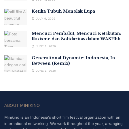
Ketika Tubuh Menolak Lupa
JULY 9, 2026
Mencuci Pembalut, Mencuci Ketakutan:
Rasisme dan Solidaritas dalam WASHhh
JUNE 1, 2026
Generational Dynamic: Indonesia, In
Between (Remix)
JUNE 1, 2026
ABOUT MINIKINO
Minikino is an Indonesia’s short film festival organization with an
international networking. We work throughout the year, arranging