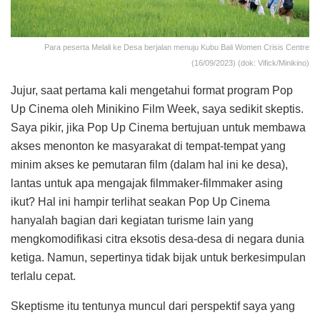
Para peserta Melali ke Desa berjalan menuju Kubu Bali Women Crisis Centre
(16/09/2023) (dok: Vifick/Minikino)
Jujur, saat pertama kali mengetahui format program Pop
Up Cinema oleh Minikino Film Week, saya sedikit skeptis.
Saya pikir, jika Pop Up Cinema bertujuan untuk membawa
akses menonton ke masyarakat di tempat-tempat yang
minim akses ke pemutaran film (dalam hal ini ke desa),
lantas untuk apa mengajak filmmaker-filmmaker asing
ikut? Hal ini hampir terlihat seakan Pop Up Cinema
hanyalah bagian dari kegiatan turisme lain yang
mengkomodifikasi citra eksotis desa-desa di negara dunia
ketiga. Namun, sepertinya tidak bijak untuk berkesimpulan
terlalu cepat.
Skeptisme itu tentunya muncul dari perspektif saya yang