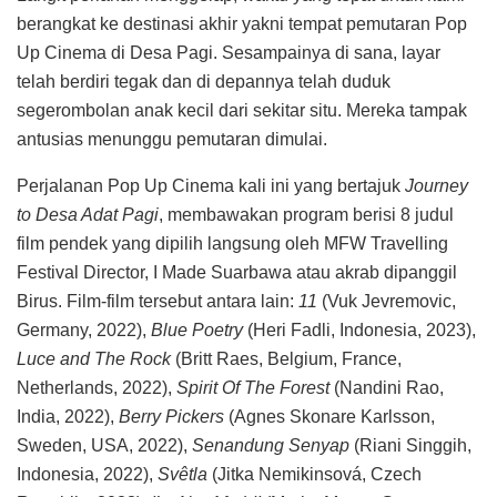
berangkat ke destinasi akhir yakni tempat pemutaran Pop
Up Cinema di Desa Pagi. Sesampainya di sana, layar
telah berdiri tegak dan di depannya telah duduk
segerombolan anak kecil dari sekitar situ. Mereka tampak
antusias menunggu pemutaran dimulai.
Perjalanan Pop Up Cinema kali ini yang bertajuk
Journey
to Desa Adat Pagi
, membawakan program berisi 8 judul
film pendek yang dipilih langsung oleh MFW Travelling
Festival Director, I Made Suarbawa atau akrab dipanggil
Birus. Film-film tersebut antara lain:
11
(Vuk Jevremovic,
Germany, 2022),
Blue Poetry
(Heri Fadli, Indonesia, 2023),
Luce and The Rock
(Britt Raes, Belgium, France,
Netherlands, 2022),
Spirit Of The Forest
(Nandini Rao,
India, 2022),
Berry Pickers
(Agnes Skonare Karlsson,
Sweden, USA, 2022),
Senandung Senyap
(Riani Singgih,
Indonesia, 2022),
Svêtla
(Jitka Nemikinsová, Czech