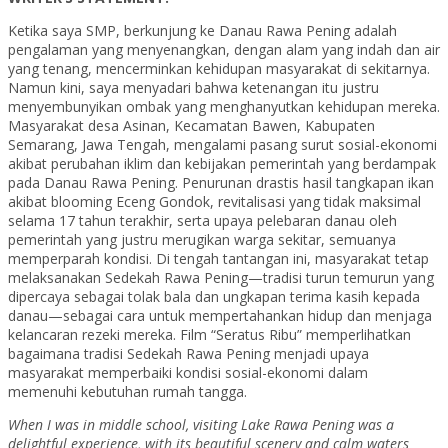
Ketika saya SMP, berkunjung ke Danau Rawa Pening adalah
pengalaman yang menyenangkan, dengan alam yang indah dan air
yang tenang, mencerminkan kehidupan masyarakat di sekitarnya.
Namun kini, saya menyadari bahwa ketenangan itu justru
menyembunyikan ombak yang menghanyutkan kehidupan mereka.
Masyarakat desa Asinan, Kecamatan Bawen, Kabupaten
Semarang, Jawa Tengah, mengalami pasang surut sosial-ekonomi
akibat perubahan iklim dan kebijakan pemerintah yang berdampak
pada Danau Rawa Pening. Penurunan drastis hasil tangkapan ikan
akibat blooming Eceng Gondok, revitalisasi yang tidak maksimal
selama 17 tahun terakhir, serta upaya pelebaran danau oleh
pemerintah yang justru merugikan warga sekitar, semuanya
memperparah kondisi. Di tengah tantangan ini, masyarakat tetap
melaksanakan Sedekah Rawa Pening—tradisi turun temurun yang
dipercaya sebagai tolak bala dan ungkapan terima kasih kepada
danau—sebagai cara untuk mempertahankan hidup dan menjaga
kelancaran rezeki mereka. Film “Seratus Ribu” memperlihatkan
bagaimana tradisi Sedekah Rawa Pening menjadi upaya
masyarakat memperbaiki kondisi sosial-ekonomi dalam
memenuhi kebutuhan rumah tangga.
When I was in middle school, visiting Lake Rawa Pening was a
delightful experience, with its beautiful scenery and calm waters