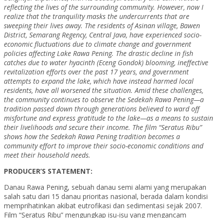
reflecting the lives of the surrounding community. However, now I
realize that the tranquility masks the undercurrents that are
sweeping their lives away. The residents of Asinan village, Bawen
District, Semarang Regency, Central Java, have experienced socio-
economic fluctuations due to climate change and government
policies affecting Lake Rawa Pening. The drastic decline in fish
catches due to water hyacinth (Eceng Gondok) blooming, ineffective
revitalization efforts over the past 17 years, and government
attempts to expand the lake, which have instead harmed local
residents, have all worsened the situation. Amid these challenges,
the community continues to observe the Sedekah Rawa Pening—a
tradition passed down through generations believed to ward off
misfortune and express gratitude to the lake—as a means to sustain
their livelihoods and secure their income. The film “Seratus Ribu”
shows how the Sedekah Rawa Pening tradition becomes a
community effort to improve their socio-economic conditions and
meet their household needs.
PRODUCER’S STATEMENT:
Danau Rawa Pening, sebuah danau semi alami yang merupakan
salah satu dari 15 danau prioritas nasional, berada dalam kondisi
memprihatinkan akibat eutrofikasi dan sedimentasi sejak 2007.
Film “Seratus Ribu” mengungkap isu-isu yang mengancam