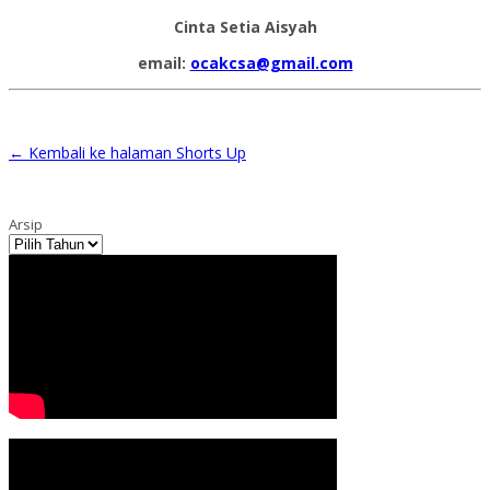
Cinta Setia Aisyah
email:
ocakcsa@gmail.com
←
Kembali ke halaman Shorts Up
Arsip