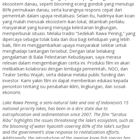
ekosistem danau, seperti blooming eceng gondok yang menutupi
80% permukaan danau, serta kurangnya respons cepat dari
pemerintah dalam upaya revitalisasi. Selain itu, hadirnya ikan koan
yang malah merusak ekosistem ikan lokal, ditambah perilaku
masyarakat yang kurang menjaga kelestarian lingkungan,
memperburuk situasi. Melalui tradisi “Sedekah Rawa Pening,” yang
dipercaya sebagai tolak bala dan doa bagi kehidupan yang lebih
baik, film ini menggambarkan upaya masyarakat sekitar untuk
menghadapi tantangan tersebut. Dengan latar belakang
pengalaman di Balai Pelestarian Kebudayaan, saya merasa
relevan dalam mengembangkan cerita ini. Produksi film ini akan
melibatkan kolaborasi dengan lembaga pemerintah, NGO, dan
Teater Seribu Wajah, serta didanai melalui public funding dan
investor. Kami yakin film ini dapat memberikan edukasi kepada
penonton tentang isu perubahan iklim, lingkungan, dan sosial-
ekonomi.
Lake Rawa Pening, a semi-natural lake and one of Indonesia’s 15
national priority lakes, has been in a dire state due to
eutrophication and sedimentation since 2007. The film “Seratus
Ribu” highlights the issues threatening the lake’s ecosystem, such as
the blooming of water hyacinth covering 80% of the lake’s surface
and the government’s slow response to revitalization efforts.
Additionally, the introduction of the invasive koan fish species has