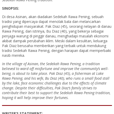
SINOPSIS:
Di desa Asinan, akan diadakan Sedekah Rawa Pening, sebuah
tradisi yang dipercaya dapat menolak bala dan melancarkan
penghidupan masyarakat. Pak Diaz (45), seorang nelayan di danau
Rawa Pening, dan istrinya, Bu Diaz (40), yang bekerja sebagai
penjaga warung di pinggir danau, menghadapi masalah ekonomi
akibat dampak perubahan iklim. Meski dalam kesulitan, keluarga
Pak Diaz berusaha memberikan yang terbaik untuk mendukung
tradisi Sedekah Rawa Pening, dengan harapan dapat memperbaiki
nasib mereka.
In the village of Asinan, the Sedekah Rawa Pening, a tradition
believed to ward off misfortune and improve the community’s well-
being, is about to take place. Pak Diaz (45), a fisherman at Lake
Rawa Pening, and his wife, Bu Diaz (40), who runs a small food stall
by the lake, face economic challenges due to the effects of climate
change. Despite their difficulties, Pak Diaz’s family strives to
contribute their best to support the Sedekah Rawa Pening tradition,
hoping it will help improve their fortunes.
WRITER’S STATEMENT: