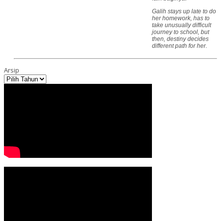
Galih stays up late to do
her homework, has to
take unusually difficult
journey to school, but
then, destiny decides
different path for her.
Arsip