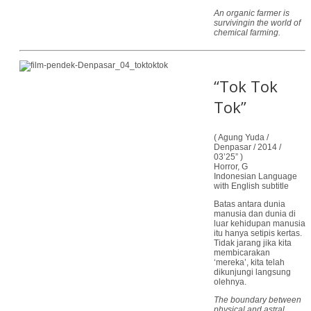
An organic farmer is
survivingin the world of
chemical farming.
“Tok Tok
Tok”
( Agung Yuda /
Denpasar / 2014 /
03’25” )
Horror, G
Indonesian Language
with English subtitle
Batas antara dunia
manusia dan dunia di
luar kehidupan manusia
itu hanya setipis kertas.
Tidak jarang jika kita
membicarakan
‘mereka’, kita telah
dikunjungi langsung
olehnya.
The boundary between
physical and astral