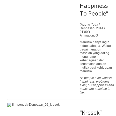
Happiness
To People”
(Agung Yuda /
Denpasar / 2014 /
01’00”)
Animation, G
Manusia hanya ingin
hidup bahagia. Walau
bagaimanapun
masalah yang dating
menghampiri,
kebahagiaan dan
kedamaian adalah
mutlak bagi kehidupan
manusia.
All people ever want is
happiness; problems
exist, but happiness and
peace are absolute in
life.
“Kresek”