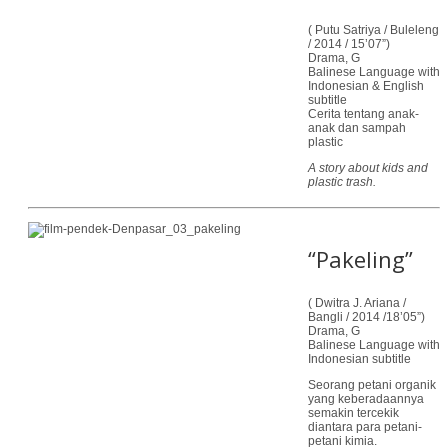
( Putu Satriya / Buleleng
/ 2014 / 15’07”)
Drama, G
Balinese Language with
Indonesian & English
subtitle
Cerita tentang anak-
anak dan sampah
plastic
A story about kids and
plastic trash.
“Pakeling”
( Dwitra J. Ariana /
Bangli / 2014 /18’05”)
Drama, G
Balinese Language with
Indonesian subtitle
Seorang petani organik
yang keberadaannya
semakin tercekik
diantara para petani-
petani kimia.