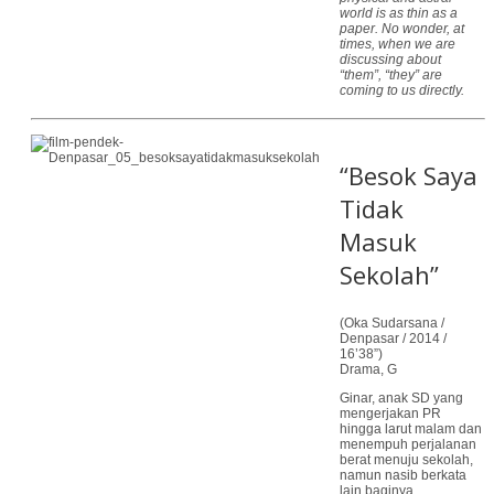
world is as thin as a
paper. No wonder, at
times, when we are
discussing about
“them”, “they” are
coming to us directly.
“Besok Saya
Tidak
Masuk
Sekolah”
(Oka Sudarsana /
Denpasar / 2014 /
16’38”)
Drama, G
Ginar, anak SD yang
mengerjakan PR
hingga larut malam dan
menempuh perjalanan
berat menuju sekolah,
namun nasib berkata
lain baginya.