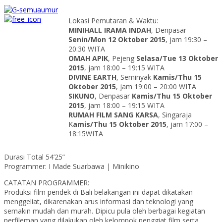
Lokasi Pemutaran & Waktu:
MINIHALL IRAMA INDAH
, Denpasar
Senin/Mon 12 Oktober 2015
, jam 19:30 –
20:30 WITA
OMAH APIK
, Pejeng
Selasa/Tue 13 Oktober
2015
, jam 18:00 – 19:15 WITA
DIVINE EARTH
, Seminyak
Kamis/Thu 15
Oktober 2015
, jam 19:00 – 20:00 WITA
SIKUNO
, Denpasar
Kamis/Thu 15 Oktober
2015
, jam 18:00 – 19:15 WITA
RUMAH FILM SANG KARSA
, Singaraja
K
amis/Thu 15 Oktober 2015
, jam 17:00 –
18:15WITA
Durasi Total 54’25”
Programmer: I Made Suarbawa | Minikino
CATATAN PROGRAMMER:
Produksi film pendek di Bali belakangan ini dapat dikatakan
menggeliat, dikarenakan arus informasi dan teknologi yang
semakin mudah dan murah. Dipicu pula oleh berbagai kegiatan
perfileman yang dilakukan oleh kelompok penggiat film serta