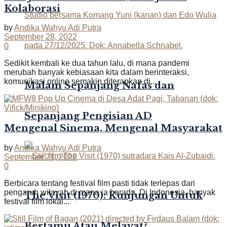
Kolaborasi
by
Andika Wahyu Adi Putra
September 28, 2022
0
Sedikit kembali ke dua tahun lalu, di mana pandemi
merubah banyak kebiasaan kita dalam berinteraksi,
komunikasi online semakin diterapkan di...
Malam Sepanjang Nafas dan
Sepanjang Pengisian AD
Mengenal Sinema, Mengenal Masyarakat
by
Andika Wahyu Adi Putra
September 21, 2022
0
Berbicara tentang festival film pasti tidak terlepas dari
pengaruh wilayah di mana ia berada. Di Indonesia, banyak
The Visit (1970): Kunjungan Untuk
festival film lokal...
Bertamu Atau Melayat?