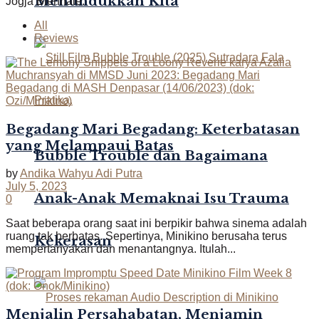
Menundukkan Kita
Jogja Biennale.
All
Reviews
Begadang Mari Begadang: Keterbatasan
yang Melampaui Batas
Bubble Trouble dan Bagaimana
by
Andika Wahyu Adi Putra
July 5, 2023
Anak-Anak Memaknai Isu Trauma
0
Saat beberapa orang saat ini berpikir bahwa sinema adalah
ruang tak berbatas. Sepertinya, Minikino berusaha terus
Kekerasan
mempertanyakan dan menantangnya. Itulah...
Menjalin Persahabatan, Menjamin