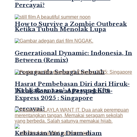
Percayai?
How to Survive a Zombie Outbreak
Ketika Tubuh Menolak Lupa
Generational Dynamic: Indonesia, In
Between (Remix)
Propaganda Sebagai Sebuah
Hasrat Pembebasan Diri dari Hiruk-
‘Kebijaksanaan’: Apa yang Kita
Pikuk Kota Lewat Perspektif S-
Express 2025 : Singapore
Percayai?
Kebiasaan Yang Diam-diam