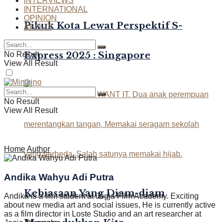
INTERVIEWS
INTERNATIONAL
OPINION
Pikuk Kota Lewat Perspektif S-
ABOUT
Express 2025 : Singapore
No Result
View All Result
No Result
View All Result
Home
Author
Andika Wahyu Adi Putra
Kebiasaan Yang Diam-diam
Andika is a film student at Jogja Film Academy. Exciting
about new media art and social issues, He is currently active
as a film director in Loste Studio and an art researcher at