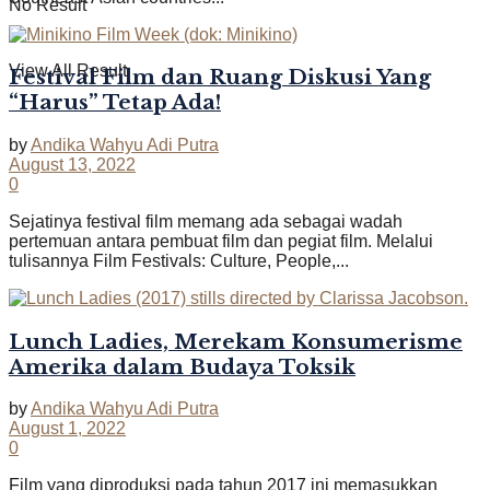
No Result
View All Result
Festival Film dan Ruang Diskusi Yang
“Harus” Tetap Ada!
by
Andika Wahyu Adi Putra
August 13, 2022
0
Sejatinya festival film memang ada sebagai wadah
pertemuan antara pembuat film dan pegiat film. Melalui
tulisannya Film Festivals: Culture, People,...
Lunch Ladies, Merekam Konsumerisme
Amerika dalam Budaya Toksik
by
Andika Wahyu Adi Putra
August 1, 2022
0
Film yang diproduksi pada tahun 2017 ini memasukkan