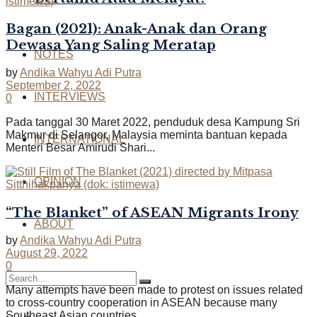
Bagan (2021): Anak-Anak dan Orang
Dewasa Yang Saling Meratap
NOTES
by
Andika Wahyu Adi Putra
September 2, 2022
INTERVIEWS
0
Pada tanggal 30 Maret 2022, penduduk desa Kampung Sri
Makmur di Selangor, Malaysia meminta bantuan kepada
INTERNATIONAL
Menteri Besar Amirudi Shari...
OPINION
“The Blanket” of ASEAN Migrants Irony
ABOUT
by
Andika Wahyu Adi Putra
August 29, 2022
0
Many attempts have been made to protest on issues related
to cross-country cooperation in ASEAN because many
Southeast Asian countries...