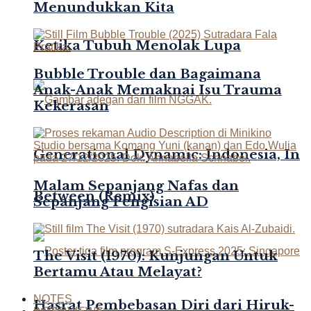
Menundukkan Kita
Ketika Tubuh Menolak Lupa
Bubble Trouble dan Bagaimana
Anak-Anak Memaknai Isu Trauma
Kekerasan
Generational Dynamic: Indonesia, In
Malam Sepanjang Nafas dan
Between (Remix)
Sepanjang Pengisian AD
The Visit (1970): Kunjungan Untuk
Bertamu Atau Melayat?
NOTES
Hasrat Pembebasan Diri dari Hiruk-